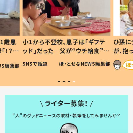
1歳息
小1から不登校、息子は「ギフテ
ひ孫に
「！？」
ッド」だった 父が“ウチ給食”を
が、抱
に「可愛
作り続ける理由とは #令和の親
「涙が
SNSで話題
ほ・とせなNEWS編集部
WS編集部
#令和の子
い」
ライター募集！
“人”のグッドニュースの取材・執筆をしてみませんか？