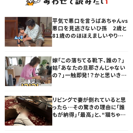
平気で悪口を言うばあちゃんvs
悪口を見逃さないひ孫 2歳と
81歳ののほほえましいやり取り
に「口悪いけど可愛い」の声
嫁「この落ちてる靴下、誰の？」
姑「あなたの旦那さんじゃない
の？」一触即発！？かと思いき
や…持ち主が判明し「声だして
大爆笑しちゃった」
リビングで妻が倒れていると思
ったら…その驚きの理由に「誰
もが納得」「最高」と、“猫ちゃん
好きユーザー”からの共感集ま
る！