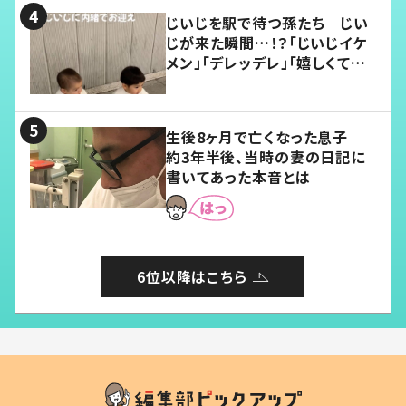
じいじを駅で待つ孫たち じい
じが来た瞬間…！？「じいじイケ
メン」「デレッデレ」「嬉しくて可
愛くてたまらない」「幸せになれ
る」
生後8ヶ月で亡くなった息子
約3年半後、当時の妻の日記に
書いてあった本音とは
6位以降はこちら