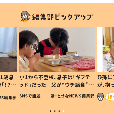
1歳息
小1から不登校、息子は「ギフテ
ひ孫に
「！？」
ッド」だった 父が“ウチ給食”を
が、抱
に「可愛
作り続ける理由とは #令和の親
「涙が
SNSで話題
ほ・とせなNEWS編集部
WS編集部
#令和の子
い」