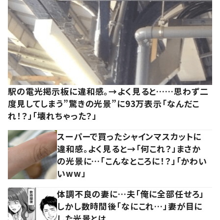
駅の電光掲示板に違和感。→よく見ると……思わず二
度見してしまう”驚きの光景”に93万表示「なんだこ
れ！？」「壊れちゃった？」
スーパーで買ったシャインマスカットに
違和感。よく見ると→「何これ？」まさか
の光景に…「こんなところに！？」「かわい
いww」
体調不良の妻に…夫「俺に全部任せろ」
しかし数時間後「なにこれ…」妻が目に
した光景とは