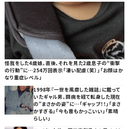
怪我をした4歳娘。直後、それを見た2歳息子の“衝撃
の行動”に…254万回表示「凄い配慮（笑）」「お顔はか
なり重症レベル」
1998年『一世を風靡した雑誌』に載って
いたギャル男。闘病を経て転身した現在
の”まさかの姿”に…「ギャップ！！」「まさ
かすぎる」「今も昔もかっこいい」「素晴
らしい」