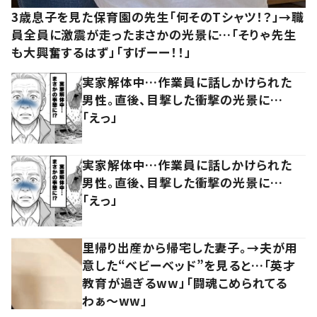
3歳息子を見た保育園の先生「何そのTシャツ！？」→職
員全員に激震が走ったまさかの光景に…「そりゃ先生
も大興奮するはず」「すげーー！！」
実家解体中…作業員に話しかけられた
男性。直後、目撃した衝撃の光景に…
「えっ」
実家解体中…作業員に話しかけられた
男性。直後、目撃した衝撃の光景に…
「えっ」
里帰り出産から帰宅した妻子。→夫が用
意した“ベビーベッド”を見ると…「英才
教育が過ぎるww」「闘魂こめられてる
わぁ～ww」