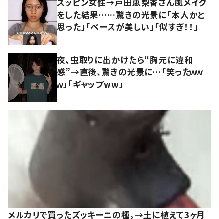
スッピン女性→戸田恵梨香さん風メイク
をした結果……驚きの光景に「本人かと
思った」「ベースが美しい」「似すぎ！！」
夜、虫取りに出かけたら“胸元に違和
感”→直後、驚きの光景に…「笑ったｗｗ
ｗ」「ギャップww」
メルカリで買ったズッキーニの種。→土に植えて3ヶ月