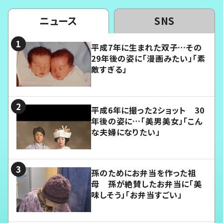
ニュース
SNS
平成7年に生まれた双子…その
29年後の姿に「漫画みたい」「素
敵すぎる」
平成6年に撮った2ショット 30
年後の姿に…「美男美女」「こん
な夫婦になりたい」
孫のためにお弁当を作った祖
母 孫が絶賛したお弁当に「美
味しそう」「お弁当すごい」