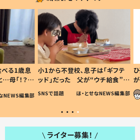
1歳息
小1から不登校、息子は「ギフテ
ひ孫に
「！？」
ッド」だった 父が“ウチ給食”を
が、抱
に「可愛
作り続ける理由とは #令和の親
「涙が
SNSで話題
ほ・とせなNEWS編集部
WS編集部
#令和の子
い」
ライター募集！