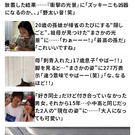
放置した結果……『衝撃の光景』に「ズッキーニも凶器
になるのか、、」「野太い音！笑」
20歳の孫娘が帰省のたびにする“隠し
ごと”。祖母が見つけた“まさかの光
景”に……「わぁーーー！」「最高の孫だ」
「これいいですね」
母「刺青入れた」17歳息子「やばー！！」
脚を見ると…“まさかの姿”に277万表
示「違う意味でやばーー（笑）」「な、なる
ほど！！」
「好き同士」だけど付き合っていなかった
男女。それから15年…小中高と同じだっ
た2人の“現在の姿”に……「大人になっ
ても可愛い」