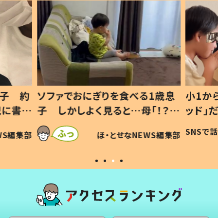
1歳息
小1から不登校、息子は「ギフテ
ひ孫に
「！？」
ッド」だった 父が“ウチ給食”を
が、抱
に「可愛
作り続ける理由とは #令和の親
「涙が
SNSで話題
ほ・とせなNEWS編集部
WS編集部
#令和の子
い」