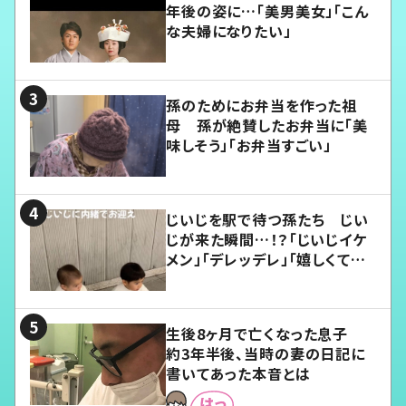
年後の姿に…「美男美女」「こん
な夫婦になりたい」
孫のためにお弁当を作った祖
母 孫が絶賛したお弁当に「美
味しそう」「お弁当すごい」
じいじを駅で待つ孫たち じい
じが来た瞬間…！？「じいじイケ
メン」「デレッデレ」「嬉しくて可
愛くてたまらない」「幸せになれ
る」
生後8ヶ月で亡くなった息子
約3年半後、当時の妻の日記に
書いてあった本音とは