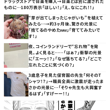
ドラッグストアで目薬を購入→目薬とは別に渡された
ものに…180万表示「ほしい！」「え、なにこれ！！」
“芽が出てしまったじゃがいも”を植えて
みたら…→約3ヶ月後、驚きの光景に
「捨てるのやめたｗｗ」「育ててみたいで
す！」
夜、コインランドリーで“忘れ物”を発
見。よく見ると……「はぁ？」衝撃の光景
に「エーッ！？」「なぜ落ちてる？」「どこで
忘れたことに気づくの？」
3歳息子を見た保育園の先生「何そのT
シャツ！？」→職員全員に激震が走ったま
さかの光景に…「そりゃ先生も大興奮す
るはず」「すげーー！！」