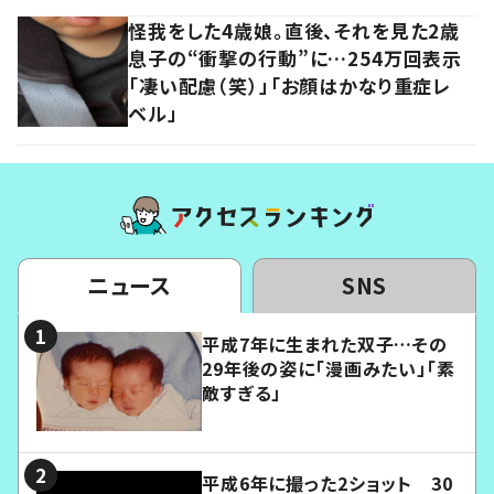
怪我をした4歳娘。直後、それを見た2歳
息子の“衝撃の行動”に…254万回表示
「凄い配慮（笑）」「お顔はかなり重症レ
ベル」
ニュース
SNS
平成7年に生まれた双子…その
29年後の姿に「漫画みたい」「素
敵すぎる」
平成6年に撮った2ショット 30