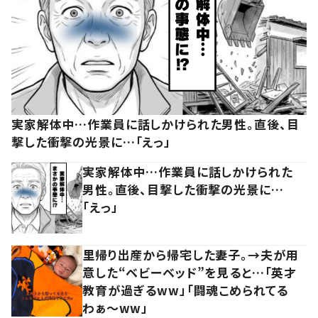
実家解体中…作業員に話しかけられた男性。直後、目
撃した衝撃の光景に…「えっ」
実家解体中…作業員に話しかけられた
男性。直後、目撃した衝撃の光景に…
「えっ」
里帰り出産から帰宅した妻子。→夫が用
意した“ベビーベッド”を見ると…「英才
教育が過ぎるww」「闘魂こめられてる
わぁ～ww」