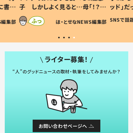
「！？」
ッド」だった 父が“ウチ給食”を
が、抱
に「可愛
作り続ける理由とは #令和の親
「涙が
SNSで話題
ほ・とせなNEWS編集部
WS編集部
#令和の子
い」
ライター募集！
“人”のグッドニュースの取材・執筆をしてみませんか？
お問い合わせページへ