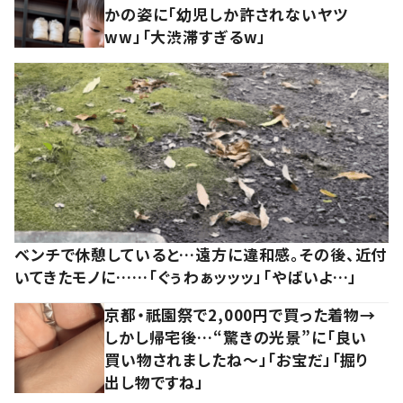
かの姿に「幼児しか許されないヤツ
ww」「大渋滞すぎるw」
ベンチで休憩していると…遠方に違和感。その後、近付
いてきたモノに……「ぐぅわぁッッッ」「やばいよ…」
京都・祇園祭で2,000円で買った着物→
しかし帰宅後…“驚きの光景”に「良い
買い物されましたね～」「お宝だ」「掘り
出し物ですね」