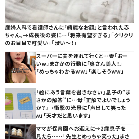
産婦人科で看護師さんに「綺麗なお顔」と言われた赤
ちゃん。→成長後の姿に…「将来有望すぎる」「クリクリ
のお目目で可愛い」「渋い～！」
スーパーに夫を連れて行くと…妻「おー
いw」まさかの行動に「奥さん美人！」
「めっちゃわかるww」「楽しそうww」
「絵にあう言葉を書きなさい」息子の”ま
さかの解答”に…母「正解でよいでしょう
か？」→衝撃の光景に「声出して笑った
ｗ」「天才だと思います」
ママが保育園へお迎えに→2歳息子を
見たら……「先生とめっちゃ笑った」まさ