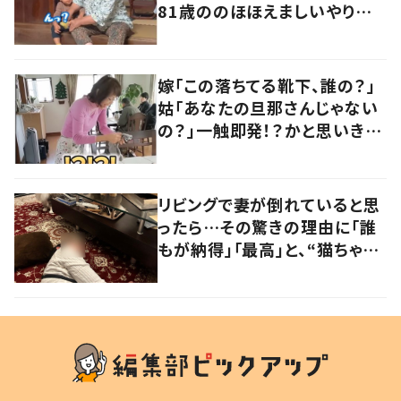
81歳ののほほえましいやり取り
に「口悪いけど可愛い」の声
嫁「この落ちてる靴下、誰の？」
姑「あなたの旦那さんじゃない
の？」一触即発！？かと思いき
や…持ち主が判明し「声だして
大爆笑しちゃった」
リビングで妻が倒れていると思
ったら…その驚きの理由に「誰
もが納得」「最高」と、“猫ちゃん
好きユーザー”からの共感集ま
る！