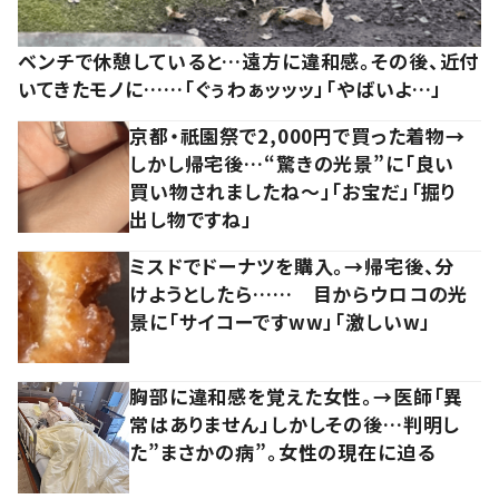
ベンチで休憩していると…遠方に違和感。その後、近付
いてきたモノに……「ぐぅわぁッッッ」「やばいよ…」
京都・祇園祭で2,000円で買った着物→
しかし帰宅後…“驚きの光景”に「良い
買い物されましたね～」「お宝だ」「掘り
出し物ですね」
ミスドでドーナツを購入。→帰宅後、分
けようとしたら…… 目からウロコの光
景に「サイコーですww」「激しいw」
胸部に違和感を覚えた女性。→医師「異
常はありません」しかしその後…判明し
た”まさかの病”。女性の現在に迫る