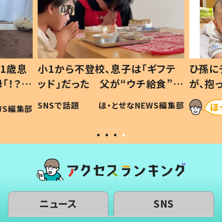
1歳息
小1から不登校、息子は「ギフテ
ひ孫に
「！？」
ッド」だった 父が“ウチ給食”を
が、抱
に「可愛
作り続ける理由とは #令和の親
「涙が
SNSで話題
ほ・とせなNEWS編集部
WS編集部
#令和の子
い」
ニュース
SNS