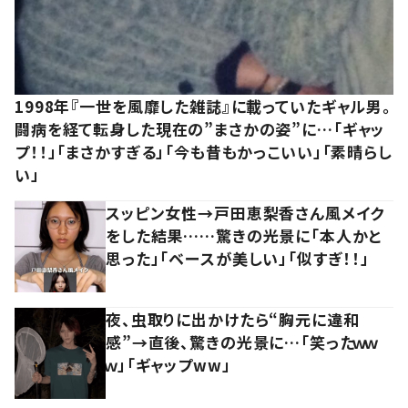
1998年『一世を風靡した雑誌』に載っていたギャル男。
闘病を経て転身した現在の”まさかの姿”に…「ギャッ
プ！！」「まさかすぎる」「今も昔もかっこいい」「素晴らし
い」
スッピン女性→戸田恵梨香さん風メイク
をした結果……驚きの光景に「本人かと
思った」「ベースが美しい」「似すぎ！！」
夜、虫取りに出かけたら“胸元に違和
感”→直後、驚きの光景に…「笑ったｗｗ
ｗ」「ギャップww」