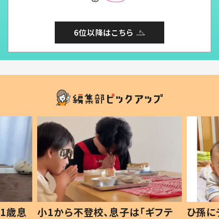
6位以降はこちら
1歳息
小1から不登校、息子は「ギフテ
ひ孫に