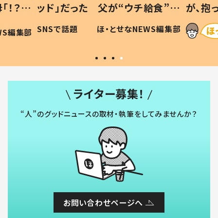
「！？」
ッド」だった 父が“ウチ給食”を
が、抱
に「可愛
作り続ける理由とは #令和の親
「涙が
SNSで話題
ほ・とせなNEWS編集部
WS編集部
#令和の子
い」
ライター募集！
“人”のグッドニュースの取材・執筆をしてみませんか？
お問い合わせページへ