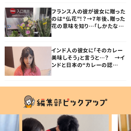
の声
フランス人の彼が彼女に贈った
のは“仏花”！？→7年後、贈った
花の意味を知り…「しかたな
い」「気持ちが大事」
インド人の彼女に「そのカレー
美味しそう」と言うと…？ →イ
ンドと日本の“カレーの認
識”に驚きの声！