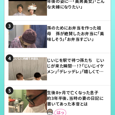
年後の姿に…「美男美女」「こん
な夫婦になりたい」
孫のためにお弁当を作った祖
母 孫が絶賛したお弁当に「美
味しそう」「お弁当すごい」
じいじを駅で待つ孫たち じい
じが来た瞬間…！？「じいじイケ
メン」「デレッデレ」「嬉しくて可
愛くてたまらない」「幸せになれ
る」
生後8ヶ月で亡くなった息子
約3年半後、当時の妻の日記に
書いてあった本音とは