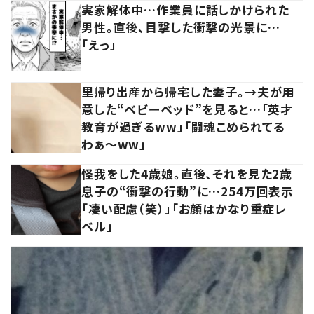
実家解体中…作業員に話しかけられた
男性。直後、目撃した衝撃の光景に…
「えっ」
里帰り出産から帰宅した妻子。→夫が用
意した“ベビーベッド”を見ると…「英才
教育が過ぎるww」「闘魂こめられてる
わぁ～ww」
怪我をした4歳娘。直後、それを見た2歳
息子の“衝撃の行動”に…254万回表示
「凄い配慮（笑）」「お顔はかなり重症レ
ベル」