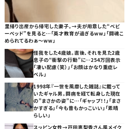
里帰り出産から帰宅した妻子。→夫が用意した“ベビ
ーベッド”を見ると…「英才教育が過ぎるww」「闘魂こ
められてるわぁ～ww」
怪我をした4歳娘。直後、それを見た2歳
息子の“衝撃の行動”に…254万回表示
「凄い配慮（笑）」「お顔はかなり重症レ
ベル」
1998年『一世を風靡した雑誌』に載って
いたギャル男。闘病を経て転身した現在
の”まさかの姿”に…「ギャップ！！」「まさ
かすぎる」「今も昔もかっこいい」「素晴
らしい」
スッピン女性→戸田恵梨香さん風メイク