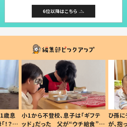
6位以降はこちら
1歳息
小1から不登校、息子は「ギフテ
ひ孫に
「！？」
ッド」だった 父が“ウチ給食”を
が、抱