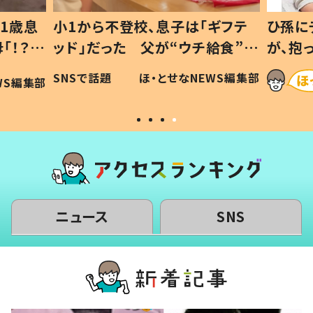
1歳息
小1から不登校、息子は「ギフテ
ひ孫に
「！？」
ッド」だった 父が“ウチ給食”を
が、抱
に「可愛
作り続ける理由とは #令和の親
「涙が
SNSで話題
ほ・とせなNEWS編集部
WS編集部
#令和の子
い」
ニュース
SNS