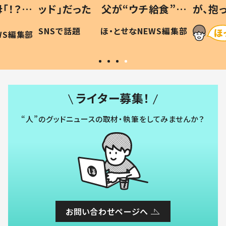
「！？」
ッド」だった 父が“ウチ給食”を
が、抱
に「可愛
作り続ける理由とは #令和の親
「涙が
SNSで話題
ほ・とせなNEWS編集部
WS編集部
#令和の子
い」
ライター募集！
“人”のグッドニュースの取材・執筆をしてみませんか？
お問い合わせページへ