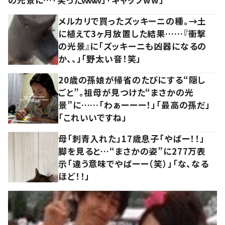
メルカリで買ったズッキーニの種。→土
に植えて3ヶ月放置した結果……『衝撃
の光景』に「ズッキーニも凶器になるの
か、、」「野太い音！笑」
20歳の孫娘が帰省のたびにする“隠し
ごと”。祖母が見つけた“まさかの光
景”に……「わぁーーー！」「最高の孫だ」
「これいいですね」
母「刺青入れた」17歳息子「やばー！！」
脚を見ると…“まさかの姿”に277万表
示「違う意味でやばーー（笑）」「な、なる
ほど！！」