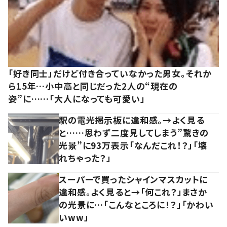
「好き同士」だけど付き合っていなかった男女。それか
ら15年…小中高と同じだった2人の“現在の
姿”に……「大人になっても可愛い」
駅の電光掲示板に違和感。→よく見る
と……思わず二度見してしまう”驚きの
光景”に93万表示「なんだこれ！？」「壊
れちゃった？」
スーパーで買ったシャインマスカットに
違和感。よく見ると→「何これ？」まさか
の光景に…「こんなところに！？」「かわい
いww」