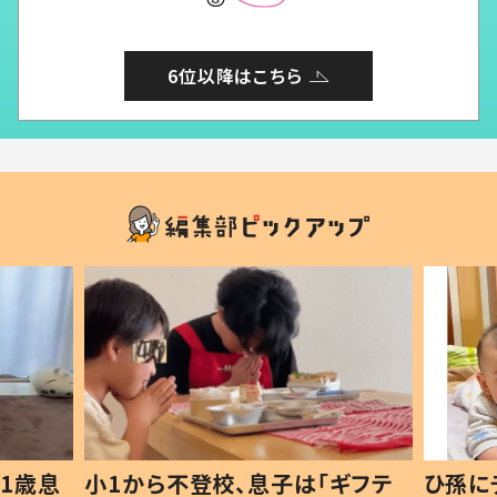
6位以降はこちら
1歳息
小1から不登校、息子は「ギフテ
ひ孫に