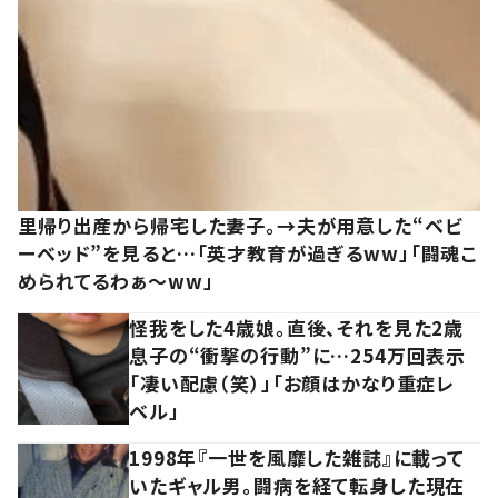
里帰り出産から帰宅した妻子。→夫が用意した“ベビ
ーベッド”を見ると…「英才教育が過ぎるww」「闘魂こ
められてるわぁ～ww」
怪我をした4歳娘。直後、それを見た2歳
息子の“衝撃の行動”に…254万回表示
「凄い配慮（笑）」「お顔はかなり重症レ
ベル」
1998年『一世を風靡した雑誌』に載って
いたギャル男。闘病を経て転身した現在