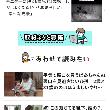
モニターに映る6歳兄と1歳妹 し
かしよく見ると…「素晴らしい」
「幸せな光景」
平気で悪口を言うばあちゃんvs
悪口を見逃さないひ孫 2歳と
81歳ののほほえましいやり取り
に「口悪いけど可愛い」の声
嫁「この落ちてる靴下、誰の？」