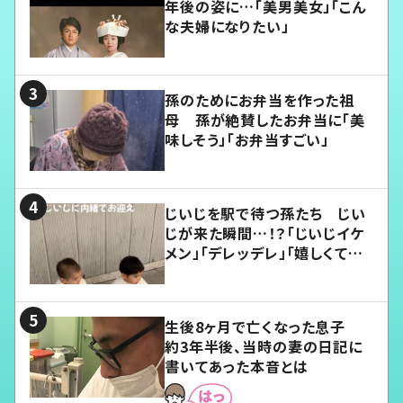
年後の姿に…「美男美女」「こん
な夫婦になりたい」
孫のためにお弁当を作った祖
母 孫が絶賛したお弁当に「美
味しそう」「お弁当すごい」
じいじを駅で待つ孫たち じい
じが来た瞬間…！？「じいじイケ
メン」「デレッデレ」「嬉しくて可
愛くてたまらない」「幸せになれ
る」
生後8ヶ月で亡くなった息子
約3年半後、当時の妻の日記に
書いてあった本音とは