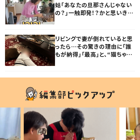
姑「あなたの旦那さんじゃない
の？」一触即発！？かと思いき
や…持ち主が判明し「声だして
大爆笑しちゃった」
リビングで妻が倒れていると思
ったら…その驚きの理由に「誰
もが納得」「最高」と、“猫ちゃん
好きユーザー”からの共感集ま
る！