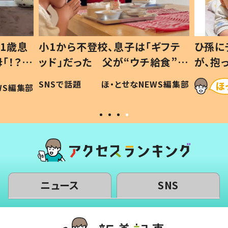
1歳息
小1から不登校、息子は「ギフテ
ひ孫に
「！？」
ッド」だった 父が“ウチ給食”を
が、抱
に「可愛
作り続ける理由とは #令和の親
「涙が
SNSで話題
ほ・とせなNEWS編集部
WS編集部
#令和の子
い」
ニュース
SNS