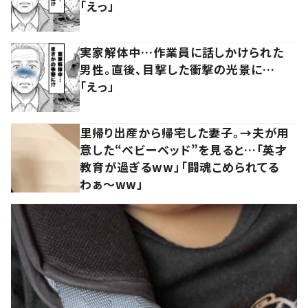
「えっ」
実家解体中…作業員に話しかけられた
男性。直後、目撃した衝撃の光景に…
「えっ」
里帰り出産から帰宅した妻子。→夫が用
意した“ベビーベッド”を見ると…「英才
教育が過ぎるww」「闘魂こめられてる
わぁ～ww」