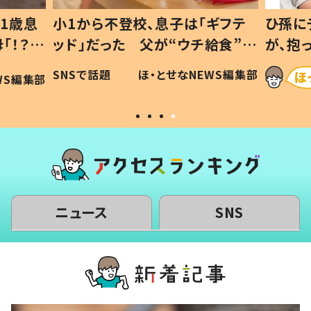
1歳息
小1から不登校、息子は「ギフテ
ひ孫に
「！？」
ッド」だった 父が“ウチ給食”を
が、抱
に「可愛
作り続ける理由とは #令和の親
「涙が
SNSで話題
ほ・とせなNEWS編集部
WS編集部
#令和の子
い」
ニュース
SNS