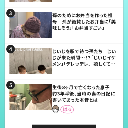
孫のためにお弁当を作った祖
母 孫が絶賛したお弁当に「美
味しそう」「お弁当すごい」
じいじを駅で待つ孫たち じい
じが来た瞬間…！？「じいじイケ
メン」「デレッデレ」「嬉しくて可
愛くてたまらない」「幸せになれ
る」
生後8ヶ月で亡くなった息子
約3年半後、当時の妻の日記に
書いてあった本音とは