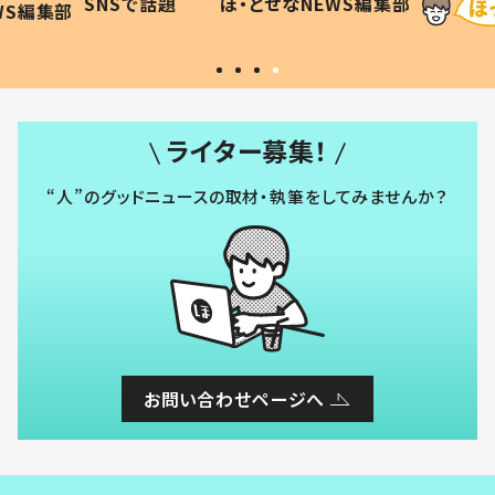
SNSで話題
ほ・とせなNEWS編集部
WS編集部
#令和の子
い」
ライター募集！
“人”のグッドニュースの取材・執筆をしてみませんか？
お問い合わせページへ