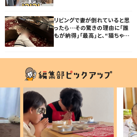
や…持ち主が判明し「声だして
大爆笑しちゃった」
リビングで妻が倒れていると思
ったら…その驚きの理由に「誰
もが納得」「最高」と、“猫ちゃん
好きユーザー”からの共感集ま
る！