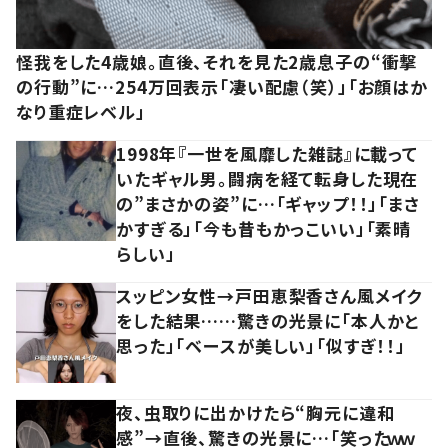
怪我をした4歳娘。直後、それを見た2歳息子の“衝撃
の行動”に…254万回表示「凄い配慮（笑）」「お顔はか
なり重症レベル」
1998年『一世を風靡した雑誌』に載って
いたギャル男。闘病を経て転身した現在
の”まさかの姿”に…「ギャップ！！」「まさ
かすぎる」「今も昔もかっこいい」「素晴
らしい」
スッピン女性→戸田恵梨香さん風メイク
をした結果……驚きの光景に「本人かと
思った」「ベースが美しい」「似すぎ！！」
夜、虫取りに出かけたら“胸元に違和
感”→直後、驚きの光景に…「笑ったｗｗ