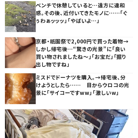
ベンチで休憩していると…遠方に違和
感。その後、近付いてきたモノに……「ぐ
ぅわぁッッッ」「やばいよ…」
京都・祇園祭で2,000円で買った着物→
しかし帰宅後…“驚きの光景”に「良い
買い物されましたね～」「お宝だ」「掘り
出し物ですね」
ミスドでドーナツを購入。→帰宅後、分
けようとしたら…… 目からウロコの光
景に「サイコーですww」「激しいw」