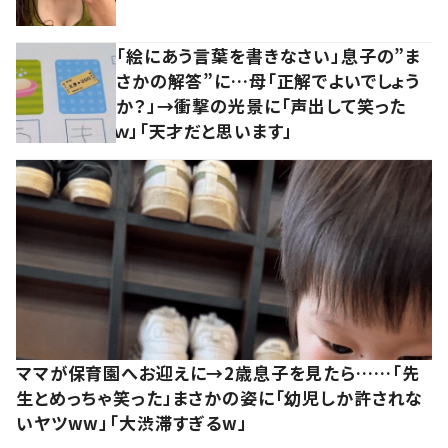
「絵にあう言葉を書きなさい」息子の”ま
さかの解答”に…母「正解でよいでしょう
か？」→衝撃の光景に「声出して笑った
ｗ」「天才だと思います」
ママが保育園へお迎えに→2歳息子を見たら……「先
生とめっちゃ笑った」まさかの姿に「幼児しか許されな
いヤツww」「大渋滞すぎるw」