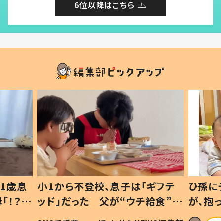
6位以降はこちら
1歳息
小1から不登校、息子は「ギフテ
ひ孫に
「！？」
ッド」だった 父が“ウチ給食”を
が、抱
に「可愛
作り続ける理由とは #令和の親
「涙が