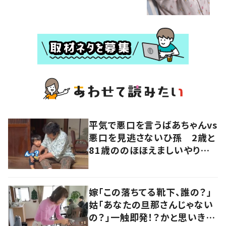
平気で悪口を言うばあちゃんvs
悪口を見逃さないひ孫 2歳と
81歳ののほほえましいやり取り
に「口悪いけど可愛い」の声
嫁「この落ちてる靴下、誰の？」
姑「あなたの旦那さんじゃない
の？」一触即発！？かと思いき