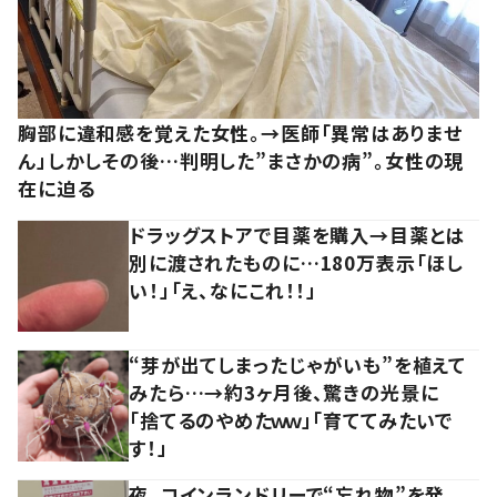
胸部に違和感を覚えた女性。→医師「異常はありませ
ん」しかしその後…判明した”まさかの病”。女性の現
在に迫る
ドラッグストアで目薬を購入→目薬とは
別に渡されたものに…180万表示「ほし
い！」「え、なにこれ！！」
“芽が出てしまったじゃがいも”を植えて
みたら…→約3ヶ月後、驚きの光景に
「捨てるのやめたｗｗ」「育ててみたいで
す！」
夜、コインランドリーで“忘れ物”を発