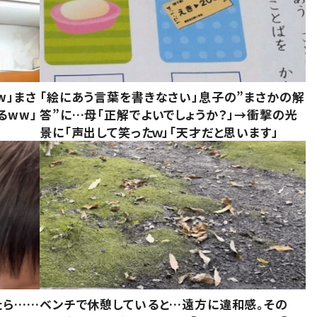
w」まさ
「絵にあう言葉を書きなさい」息子の”まさかの解
るww」
答”に…母「正解でよいでしょうか？」→衝撃の光
景に「声出して笑ったｗ」「天才だと思います」
たら……
ベンチで休憩していると…遠方に違和感。その