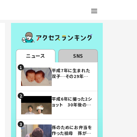
ニュース
SNS
平成7年に生まれた
双子…その29年後
の姿に「漫画みたい」
「素敵すぎる」
平成6年に撮った2シ
ョット 30年後の姿
に…「美男美女」「こ
んな夫婦になりた
い」
孫のためにお弁当を
作った祖母 孫が絶