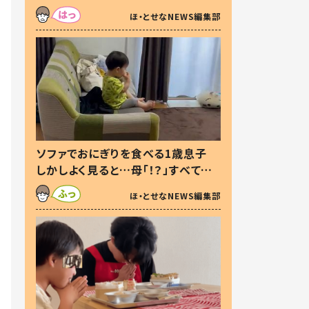
た本音とは
ほ・とせなNEWS編集部
ソファでおにぎりを食べる1歳息子
しかしよく見ると…母「！？」すべてを
察した母の投稿に「可愛いから許
ほ・とせなNEWS編集部
す！」「現行犯〜」