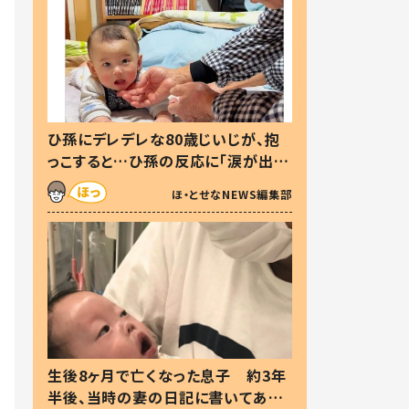
ひ孫にデレデレな80歳じいじが、抱
っこすると…ひ孫の反応に「涙が出ま
した」「可愛くて仕方ない」
ほ・とせなNEWS編集部
生後8ヶ月で亡くなった息子 約3年
半後、当時の妻の日記に書いてあっ