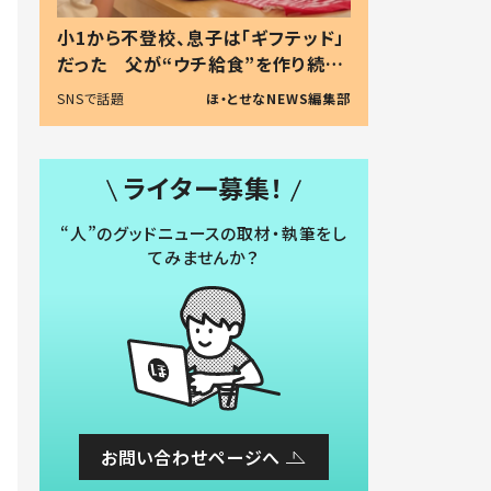
小1から不登校、息子は「ギフテッド」
だった 父が“ウチ給食”を作り続け
る理由とは #令和の親 #令和の子
SNSで話題
ほ・とせなNEWS編集部
ライター募集！
“人”のグッドニュースの取材・執筆をし
てみませんか？
お問い合わせページへ