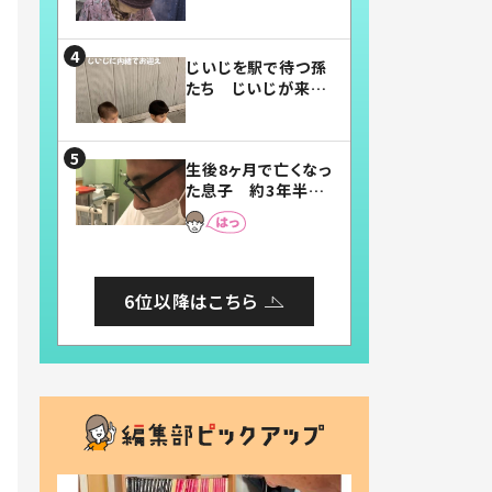
賛したお弁当に「美
味しそう」「お弁当す
ごい」
じいじを駅で待つ孫
たち じいじが来た
瞬間…！？「じいじイ
ケメン」「デレッデレ」
「嬉しくて可愛くてた
生後8ヶ月で亡くなっ
まらない」「幸せにな
た息子 約3年半
れる」
後、当時の妻の日記
に書いてあった本音
とは
6位以降はこちら