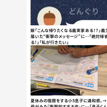
嫁「こんな帰りたくなる義実家ある！？」義
届いた“衝撃のメッセージ”に…「絶対帰
る！」「私が行きたい」
夏休みの宿題をする小5息子に違和感。→
母がみた『衝撃的すぎる姿』に…「息子く