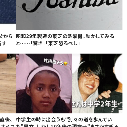
父から
昭和29年製造の東芝の洗濯機。動かしてみる
省す
と……「驚き」「東芝恐るべし」
直後、
中学生の時に出会うも“別々の道を歩んでい
んサイコ
た”男女。しかし10年後の現在→”まさかすぎる