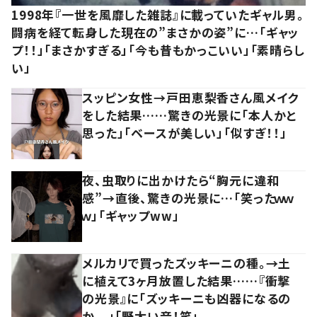
1998年『一世を風靡した雑誌』に載っていたギャル男。
闘病を経て転身した現在の”まさかの姿”に…「ギャッ
プ！！」「まさかすぎる」「今も昔もかっこいい」「素晴らし
い」
スッピン女性→戸田恵梨香さん風メイク
をした結果……驚きの光景に「本人かと
思った」「ベースが美しい」「似すぎ！！」
夜、虫取りに出かけたら“胸元に違和
感”→直後、驚きの光景に…「笑ったｗｗ
ｗ」「ギャップww」
メルカリで買ったズッキーニの種。→土
に植えて3ヶ月放置した結果……『衝撃
の光景』に「ズッキーニも凶器になるの
か、、」「野太い音！笑」