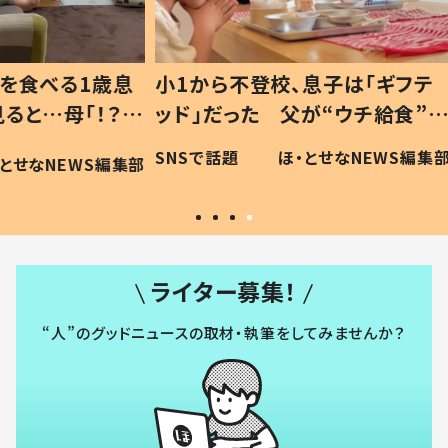
1歳息
小1から不登校、息子は「ギフテ
ひ孫に
「！？」
ッド」だった 父が“ウチ給食”を
が、抱
に「可愛
作り続ける理由とは #令和の親
「涙が
SNSで話題
ほ・とせなNEWS編集部
WS編集部
#令和の子
い」
ライター募集！
“人”のグッドニュースの取材・執筆をしてみませんか？