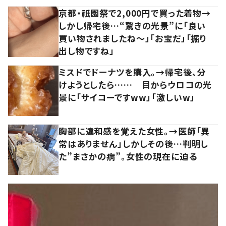
京都・祇園祭で2,000円で買った着物→
しかし帰宅後…“驚きの光景”に「良い
買い物されましたね～」「お宝だ」「掘り
出し物ですね」
ミスドでドーナツを購入。→帰宅後、分
けようとしたら…… 目からウロコの光
景に「サイコーですww」「激しいw」
胸部に違和感を覚えた女性。→医師「異
常はありません」しかしその後…判明し
た”まさかの病”。女性の現在に迫る