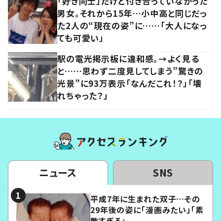
「好き同士」だけど付き合っていなかった
男女。それから15年…小中高と同じだっ
た2人の“現在の姿”に……「大人になっ
ても可愛い」
駅の電光掲示板に違和感。→よく見る
と……思わず二度見してしまう”驚きの
光景”に93万表示「なんだこれ！？」「壊
れちゃった？」
ニュース
SNS
平成7年に生まれた双子…その
29年後の姿に「漫画みたい」「素
敵すぎる」