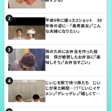
平成6年に撮った2ショット 30
年後の姿に…「美男美女」「こん
な夫婦になりたい」
孫のためにお弁当を作った祖
母 孫が絶賛したお弁当に「美
味しそう」「お弁当すごい」
じいじを駅で待つ孫たち じい
じが来た瞬間…！？「じいじイケ
メン」「デレッデレ」「嬉しくて可
愛くてたまらない」「幸せになれ
る」