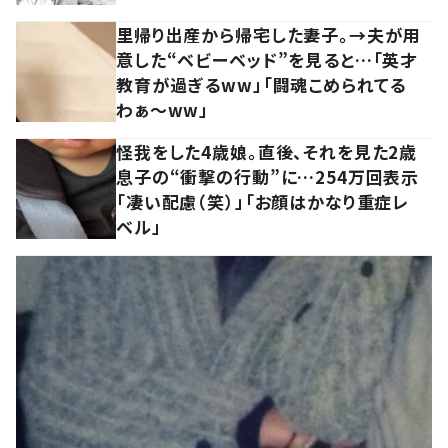
里帰り出産から帰宅した妻子。→夫が用
意した“ベビーベッド”を見ると…「英才
教育が過ぎるww」「闘魂こめられてる
わぁ～ww」
怪我をした4歳娘。直後、それを見た2歳
息子の“衝撃の行動”に…254万回表示
「凄い配慮（笑）」「お顔はかなり重症レ
ベル」