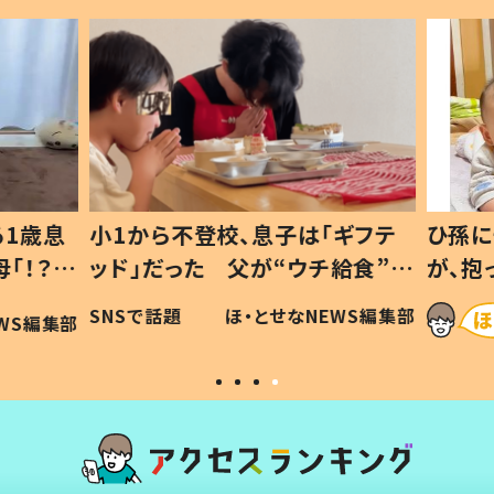
1歳息
小1から不登校、息子は「ギフテ
ひ孫に
「！？」
ッド」だった 父が“ウチ給食”を
が、抱
に「可愛
作り続ける理由とは #令和の親
「涙が
SNSで話題
ほ・とせなNEWS編集部
WS編集部
#令和の子
い」