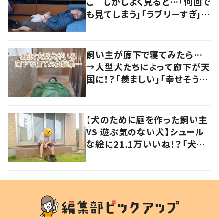
こ しかしよく見ると…「何回で
も見てしまう」「ラブリーすぎ」の
声
飼い主が廊下で寝てみたら…
→大型犬たちによって廊下が天
国に！？「羨ましい」「幸せそう」
の声
【犬のために庭を作った飼い主
VS 遊ぶ気のない犬】シュール
な絵に21.1万いいね！？「犬の
強い意志を感じる」