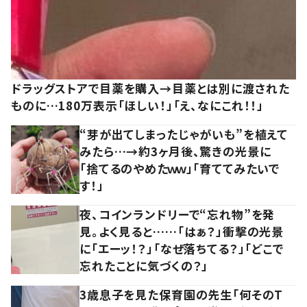
ドラッグストアで目薬を購入→目薬とは別に渡された
ものに…180万表示「ほしい！」「え、なにこれ！！」
“芽が出てしまったじゃがいも”を植えて
みたら…→約3ヶ月後、驚きの光景に
「捨てるのやめたｗｗ」「育ててみたいで
す！」
夜、コインランドリーで“忘れ物”を発
見。よく見ると……「はぁ？」衝撃の光景
に「エーッ！？」「なぜ落ちてる？」「どこで
忘れたことに気づくの？」
3歳息子を見た保育園の先生「何そのT