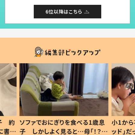
6位以降はこちら
1歳息
小1から不登校、息子は「ギフテ
ひ孫に
「！？」
ッド」だった 父が“ウチ給食”を
が、抱