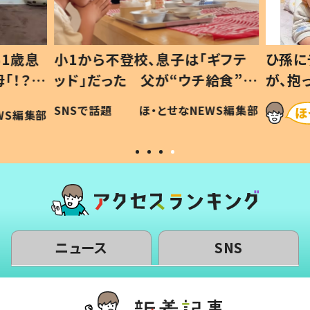
1歳息
小1から不登校、息子は「ギフテ
ひ孫に
「！？」
ッド」だった 父が“ウチ給食”を
が、抱
に「可愛
作り続ける理由とは #令和の親
「涙が
SNSで話題
ほ・とせなNEWS編集部
WS編集部
#令和の子
い」
ニュース
SNS