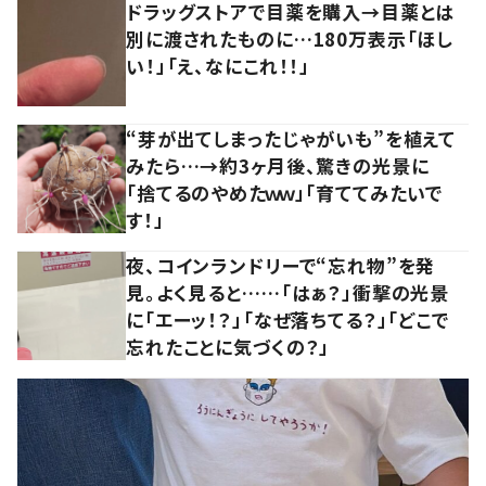
ドラッグストアで目薬を購入→目薬とは
別に渡されたものに…180万表示「ほし
い！」「え、なにこれ！！」
“芽が出てしまったじゃがいも”を植えて
みたら…→約3ヶ月後、驚きの光景に
「捨てるのやめたｗｗ」「育ててみたいで
す！」
夜、コインランドリーで“忘れ物”を発
見。よく見ると……「はぁ？」衝撃の光景
に「エーッ！？」「なぜ落ちてる？」「どこで
忘れたことに気づくの？」