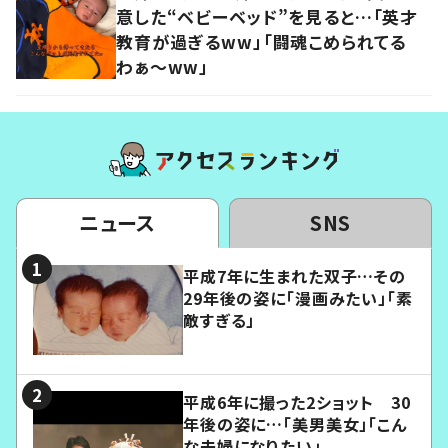
意した“ベビーベッド”を見ると…「英才
教育が過ぎるww」「闘魂こめられてる
わぁ～ww」
ニュース
SNS
平成7年に生まれた双子…その
29年後の姿に「漫画みたい」「素
敵すぎる」
平成6年に撮った2ショット 30
年後の姿に…「美男美女」「こん
な夫婦になりたい」