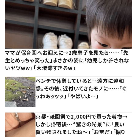
ママが保育園へお迎えに→2歳息子を見たら……「先
生とめっちゃ笑った」まさかの姿に「幼児しか許されな
いヤツww」「大渋滞すぎるw」
ベンチで休憩していると…遠方に違和
感。その後、近付いてきたモノに……「ぐ
ぅわぁッッッ」「やばいよ…」
京都・祇園祭で2,000円で買った着物→
しかし帰宅後…“驚きの光景”に「良い
買い物されましたね～」「お宝だ」「掘り