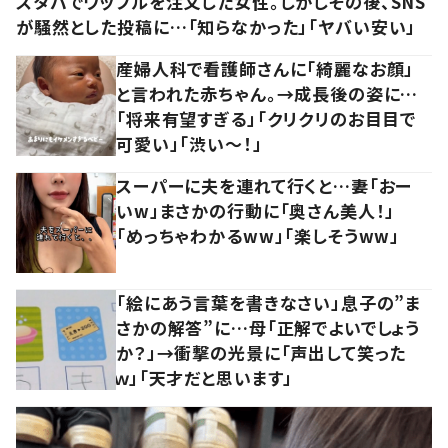
スタバでワッフルを注文した女性。しかしその後、SNS
が騒然とした投稿に…「知らなかった」「ヤバい安い」
産婦人科で看護師さんに「綺麗なお顔」
と言われた赤ちゃん。→成長後の姿に…
「将来有望すぎる」「クリクリのお目目で
可愛い」「渋い～！」
スーパーに夫を連れて行くと…妻「おー
いw」まさかの行動に「奥さん美人！」
「めっちゃわかるww」「楽しそうww」
「絵にあう言葉を書きなさい」息子の”ま
さかの解答”に…母「正解でよいでしょう
か？」→衝撃の光景に「声出して笑った
ｗ」「天才だと思います」