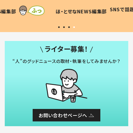
に「可愛
作り続ける理由とは #令和の親
「涙が
SNSで話題
ほ・とせなNEWS編集部
WS編集部
#令和の子
い」
ライター募集！
“人”のグッドニュースの取材・執筆をしてみませんか？
お問い合わせページへ