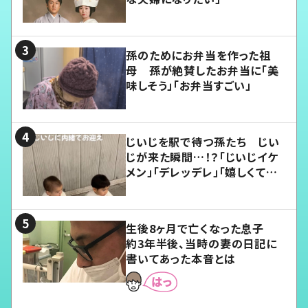
孫のためにお弁当を作った祖
母 孫が絶賛したお弁当に「美
味しそう」「お弁当すごい」
じいじを駅で待つ孫たち じい
じが来た瞬間…！？「じいじイケ
メン」「デレッデレ」「嬉しくて可
愛くてたまらない」「幸せになれ
る」
生後8ヶ月で亡くなった息子
約3年半後、当時の妻の日記に
書いてあった本音とは