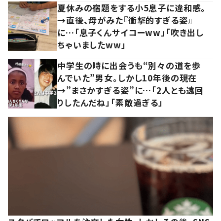
夏休みの宿題をする小5息子に違和感。
→直後、母がみた『衝撃的すぎる姿』
に…「息子くんサイコーww」「吹き出し
ちゃいましたww」
中学生の時に出会うも“別々の道を歩
んでいた”男女。しかし10年後の現在
→”まさかすぎる姿”に…「2人とも遠回
りしたんだね」「素敵過ぎる」