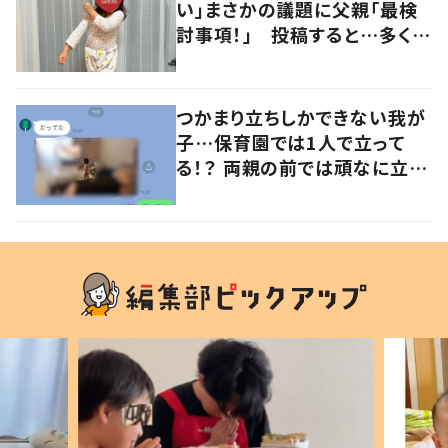
い」まさかの議題に父親「最検
討事項！」 投稿すると…多くの
意見が寄せられる！
つかまり立ちしかできない我が
子…保育園では1人で立って
る！？ 両親の前では頑なに立た
ない1歳児が可愛すぎる…！