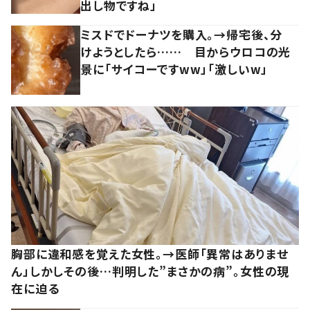
出し物ですね」
ミスドでドーナツを購入。→帰宅後、分
けようとしたら…… 目からウロコの光
景に「サイコーですww」「激しいw」
胸部に違和感を覚えた女性。→医師「異常はありませ
ん」しかしその後…判明した”まさかの病”。女性の現
在に迫る