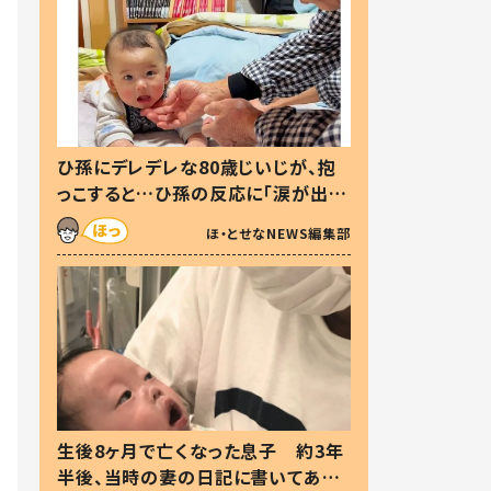
ひ孫にデレデレな80歳じいじが、抱
っこすると…ひ孫の反応に「涙が出ま
した」「可愛くて仕方ない」
ほ・とせなNEWS編集部
生後8ヶ月で亡くなった息子 約3年
半後、当時の妻の日記に書いてあっ