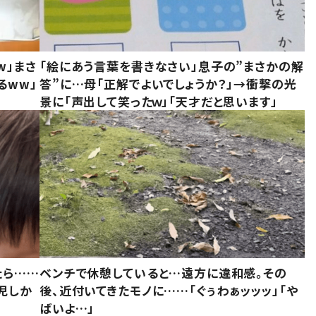
w」まさ
「絵にあう言葉を書きなさい」息子の”まさかの解
るww」
答”に…母「正解でよいでしょうか？」→衝撃の光
景に「声出して笑ったｗ」「天才だと思います」
たら……
ベンチで休憩していると…遠方に違和感。その
児しか
後、近付いてきたモノに……「ぐぅわぁッッッ」「や
ばいよ…」