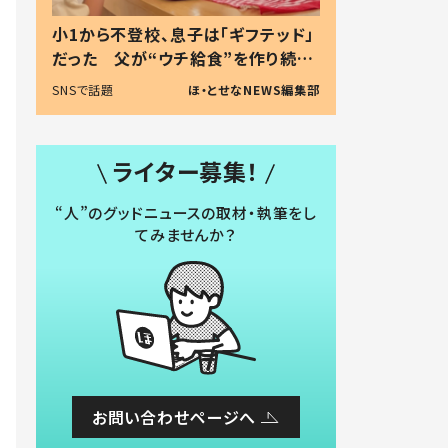
小1から不登校、息子は「ギフテッド」
だった 父が“ウチ給食”を作り続け
る理由とは #令和の親 #令和の子
SNSで話題
ほ・とせなNEWS編集部
ライター募集！
“人”のグッドニュースの取材・執筆をし
てみませんか？
お問い合わせページへ