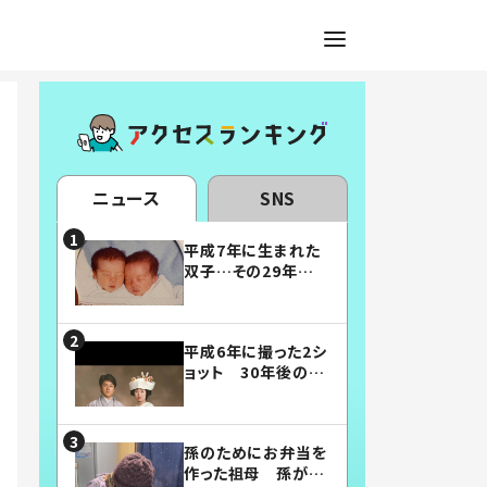
ニュース
SNS
平成7年に生まれた
双子…その29年後
の姿に「漫画みたい」
「素敵すぎる」
平成6年に撮った2シ
ョット 30年後の姿
に…「美男美女」「こ
んな夫婦になりた
い」
孫のためにお弁当を
作った祖母 孫が絶