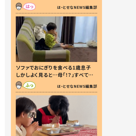
た本音とは
ほ・とせなNEWS編集部
ソファでおにぎりを食べる1歳息子
しかしよく見ると…母「！？」すべてを
察した母の投稿に「可愛いから許
ほ・とせなNEWS編集部
す！」「現行犯〜」