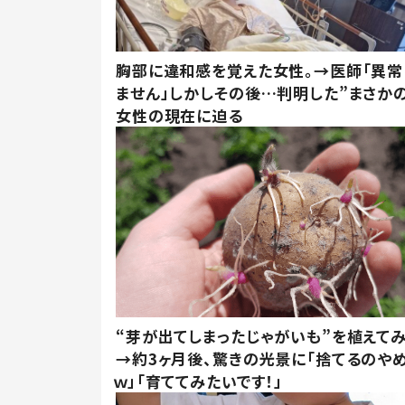
胸部に違和感を覚えた女性。→医師「異常
ません」しかしその後…判明した”まさかの
女性の現在に迫る
“芽が出てしまったじゃがいも”を植えて
→約3ヶ月後、驚きの光景に「捨てるのや
ｗ」「育ててみたいです！」