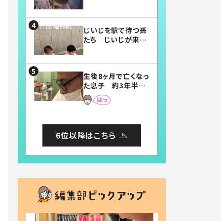
賛したお弁当に「美
味しそう」「お弁当す
ごい」
じいじを駅で待つ孫
たち じいじが来た
瞬間…！？「じいじイ
ケメン」「デレッデレ」
「嬉しくて可愛くてた
生後8ヶ月で亡くなっ
まらない」「幸せにな
た息子 約3年半
れる」
後、当時の妻の日記
に書いてあった本音
とは
6位以降はこちら