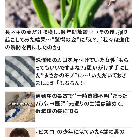
長ネギの葉だけ収穫し、数年間放置…→その後、掘り
起こしてみた結果…“驚愕の姿”に「え？」「我々は進化
の瞬間を目にしたのか」
洗濯物のカゴを片付けていた女性「もら
ってもいいですよね？」思いがけず手にし
た“まさかのモノ”に…「いただいておき
ましょう」「もちろん！」
通勤中の事故で“一時意識不明”だった
パパ。→医師「元通りの生活は諦めて」
数年後の姿に迫る
『ビスコ』の少年に似ていた4歳の男の