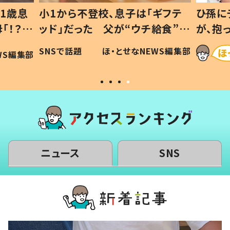
1歳息
小1から不登校、息子は「ギフテ
ひ孫に
「！？」
ッド」だった 父が“ウチ給食”を
が、抱
に「可愛
作り続ける理由とは #令和の親
「涙が
SNSで話題
ほ・とせなNEWS編集部
WS編集部
#令和の子
い」
ニュース
SNS