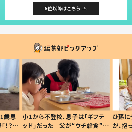
6位以降はこちら
1歳息
小1から不登校、息子は「ギフテ
ひ孫に
「！？」
ッド」だった 父が“ウチ給食”を
が、抱