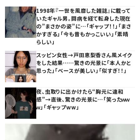
1998年『一世を風靡した雑誌』に載って
いたギャル男。闘病を経て転身した現在
の”まさかの姿”に…「ギャップ！！」「まさ
かすぎる」「今も昔もかっこいい」「素晴
らしい」
スッピン女性→戸田恵梨香さん風メイク
をした結果……驚きの光景に「本人かと
思った」「ベースが美しい」「似すぎ！！」
夜、虫取りに出かけたら“胸元に違和
感”→直後、驚きの光景に…「笑ったｗｗ
ｗ」「ギャップww」