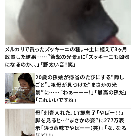
メルカリで買ったズッキーニの種。→土に植えて3ヶ月
放置した結果……『衝撃の光景』に「ズッキーニも凶器
になるのか、、」「野太い音！笑」
20歳の孫娘が帰省のたびにする“隠し
ごと”。祖母が見つけた“まさかの光
景”に……「わぁーーー！」「最高の孫だ」
「これいいですね」
母「刺青入れた」17歳息子「やばー！！」
脚を見ると…“まさかの姿”に277万表
示「違う意味でやばーー（笑）」「な、なる
ほど！！」