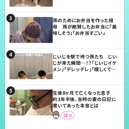
孫のためにお弁当を作った祖
母 孫が絶賛したお弁当に「美
味しそう」「お弁当すごい」
じいじを駅で待つ孫たち じい
じが来た瞬間…！？「じいじイケ
メン」「デレッデレ」「嬉しくて可
愛くてたまらない」「幸せになれ
る」
生後8ヶ月で亡くなった息子
約3年半後、当時の妻の日記に
書いてあった本音とは