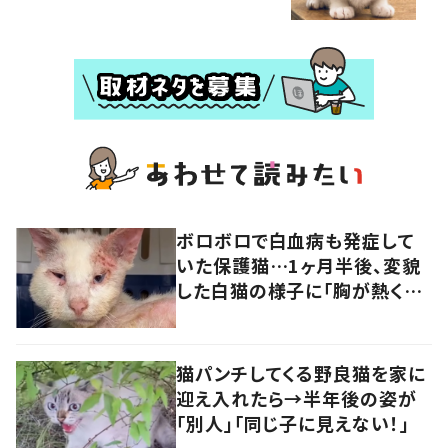
ボロボロで白血病も発症して
いた保護猫…1ヶ月半後、変貌
した白猫の様子に「胸が熱くな
ります」「幸せになって」の声
猫パンチしてくる野良猫を家に
迎え入れたら→半年後の姿が
「別人」「同じ子に見えない！」