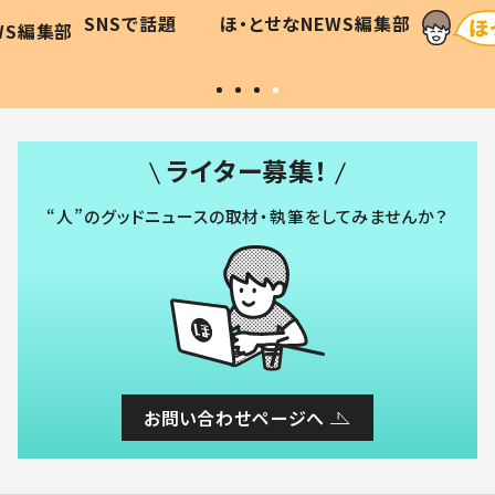
に「可愛
作り続ける理由とは #令和の親
「涙が
SNSで話題
ほ・とせなNEWS編集部
WS編集部
#令和の子
い」
ライター募集！
“人”のグッドニュースの取材・執筆をしてみませんか？
お問い合わせページへ