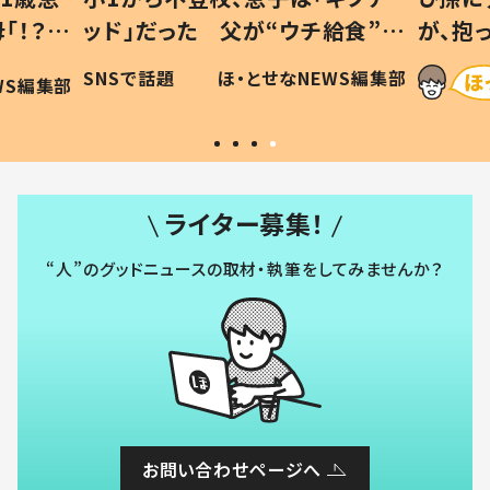
「！？」
ッド」だった 父が“ウチ給食”を
が、抱
に「可愛
作り続ける理由とは #令和の親
「涙が
SNSで話題
ほ・とせなNEWS編集部
WS編集部
#令和の子
い」
ライター募集！
“人”のグッドニュースの取材・執筆をしてみませんか？
お問い合わせページへ