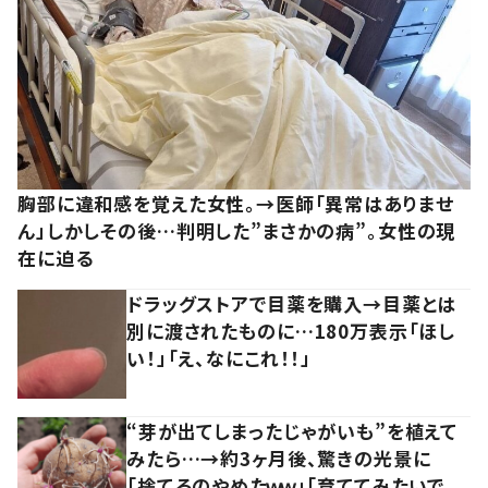
胸部に違和感を覚えた女性。→医師「異常はありませ
ん」しかしその後…判明した”まさかの病”。女性の現
在に迫る
ドラッグストアで目薬を購入→目薬とは
別に渡されたものに…180万表示「ほし
い！」「え、なにこれ！！」
“芽が出てしまったじゃがいも”を植えて
みたら…→約3ヶ月後、驚きの光景に
「捨てるのやめたｗｗ」「育ててみたいで