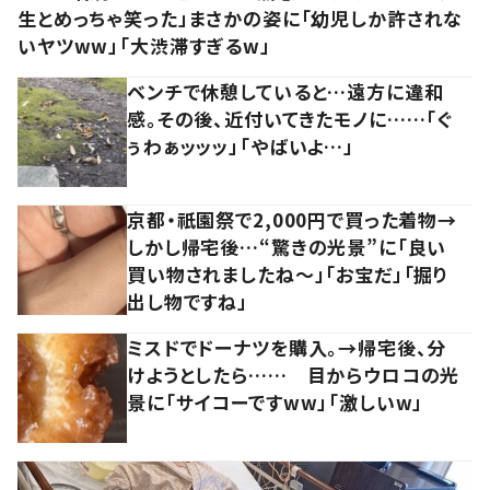
生とめっちゃ笑った」まさかの姿に「幼児しか許されな
いヤツww」「大渋滞すぎるw」
ベンチで休憩していると…遠方に違和
感。その後、近付いてきたモノに……「ぐ
ぅわぁッッッ」「やばいよ…」
京都・祇園祭で2,000円で買った着物→
しかし帰宅後…“驚きの光景”に「良い
買い物されましたね～」「お宝だ」「掘り
出し物ですね」
ミスドでドーナツを購入。→帰宅後、分
けようとしたら…… 目からウロコの光
景に「サイコーですww」「激しいw」