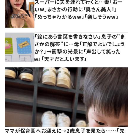
スーパーに夫を連れて行くと…妻「おー
いw」まさかの行動に「奥さん美人！」
「めっちゃわかるww」「楽しそうww」
「絵にあう言葉を書きなさい」息子の”ま
さかの解答”に…母「正解でよいでしょう
か？」→衝撃の光景に「声出して笑った
ｗ」「天才だと思います」
ママが保育園へお迎えに→2歳息子を見たら……「先