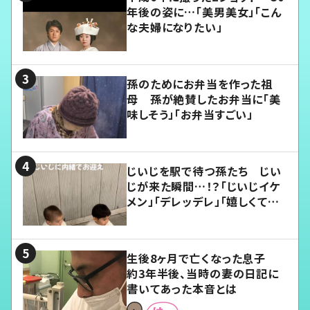
年後の姿に…「美男美女」「こん
な夫婦になりたい」
孫のためにお弁当を作った祖
母 孫が絶賛したお弁当に「美
味しそう」「お弁当すごい」
じいじを駅で待つ孫たち じい
じが来た瞬間…！？「じいじイケ
メン」「デレッデレ」「嬉しくて可
愛くてたまらない」「幸せになれ
る」
生後8ヶ月で亡くなった息子
約3年半後、当時の妻の日記に
書いてあった本音とは