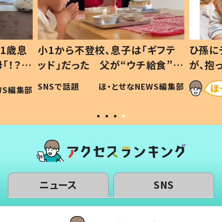
1歳息
小1から不登校、息子は「ギフテ
ひ孫に
「！？」
ッド」だった 父が“ウチ給食”を
が、抱
に「可愛
作り続ける理由とは #令和の親
「涙が
SNSで話題
ほ・とせなNEWS編集部
WS編集部
#令和の子
い」
ニュース
SNS