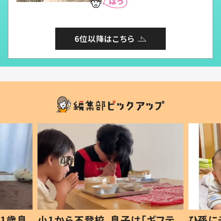
6位以降はこちら
1歳息
小1から不登校、息子は「ギフテ
ひ孫に