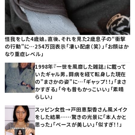
怪我をした4歳娘。直後、それを見た2歳息子の“衝撃
の行動”に…254万回表示「凄い配慮（笑）」「お顔はか
なり重症レベル」
1998年『一世を風靡した雑誌』に載って
いたギャル男。闘病を経て転身した現在
の”まさかの姿”に…「ギャップ！！」「まさ
かすぎる」「今も昔もかっこいい」「素晴
らしい」
スッピン女性→戸田恵梨香さん風メイク
をした結果……驚きの光景に「本人かと
思った」「ベースが美しい」「似すぎ！！」