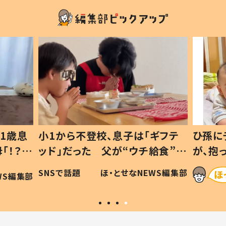
1歳息
小1から不登校、息子は「ギフテ
ひ孫に
「！？」
ッド」だった 父が“ウチ給食”を
が、抱
に「可愛
作り続ける理由とは #令和の親
「涙が
SNSで話題
ほ・とせなNEWS編集部
WS編集部
#令和の子
い」