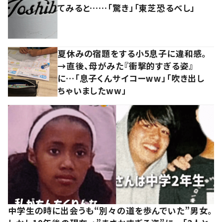
てみると……「驚き」「東芝恐るべし」
夏休みの宿題をする小5息子に違和感。
→直後、母がみた『衝撃的すぎる姿』
に…「息子くんサイコーww」「吹き出し
ちゃいましたww」
中学生の時に出会うも“別々の道を歩んでいた”男女。