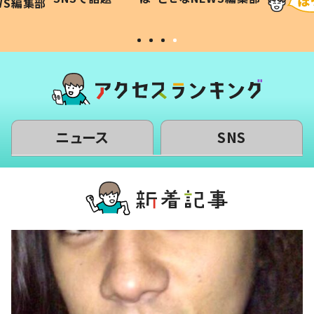
WS編集部
#令和の子
い」
ニュース
SNS