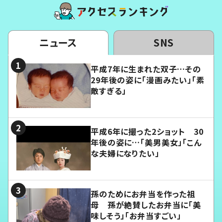
ニュース
SNS
平成7年に生まれた双子…その
29年後の姿に「漫画みたい」「素
敵すぎる」
平成6年に撮った2ショット 30
年後の姿に…「美男美女」「こん
な夫婦になりたい」
孫のためにお弁当を作った祖
母 孫が絶賛したお弁当に「美
味しそう」「お弁当すごい」