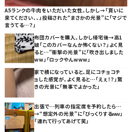
A5ランクの牛肉をいただいた女性。しかし→「貰いに
来てください、、」投稿された“まさかの光景”に「マジで
言うてる…？」
布団カバーを購入。しかし帰宅後→高1
娘「このカバーなんか怖くない？」よく見
ると…”衝撃の光景”に「吹き出しました
ww」「ロックやんwww」
家で横になっていると、足にコチョコチ
ョした感覚が。よく見ると…「えぇ！？」驚
きの光景に「無事でよかった」
出張で…列車の指定席を予約したら…
→“想定外の光景”に「びっくりするｗｗ」
「連れて行ってあげて笑」