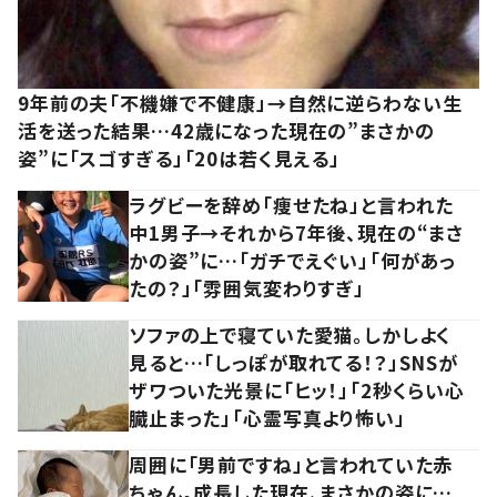
9年前の夫「不機嫌で不健康」→自然に逆らわない生
活を送った結果…42歳になった現在の”まさかの
姿”に「スゴすぎる」「20は若く見える」
ラグビーを辞め「痩せたね」と言われた
中1男子→それから7年後、現在の“まさ
かの姿”に…「ガチでえぐい」「何があっ
たの？」「雰囲気変わりすぎ」
ソファの上で寝ていた愛猫。しかしよく
見ると…「しっぽが取れてる！？」SNSが
ザワついた光景に「ヒッ！」「2秒くらい心
臓止まった」「心霊写真より怖い」
周囲に「男前ですね」と言われていた赤
ちゃん。成長した現在、まさかの姿に…