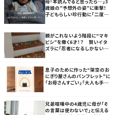
母「本読んでると思ったら…」3
歳娘の”予想外の姿”に衝撃！
子どもらしい珍行動に「二度見
しました」「何でこうなった」の
声
親がこれないよう階段に“マキ
ビシ”を撒く6才！？ 賢いイタ
ズラに「忍者になるしかない」
「才能を感じる」
息子のために作った“架空のお
にぎり屋さんのパンフレット”に
「お母さんすごい」「大人も手に
したくなる」 →絵本化され、多
くの人の手に
兄弟喧嘩中の4歳児に母が「そ
の言葉は使わないで」と伝える