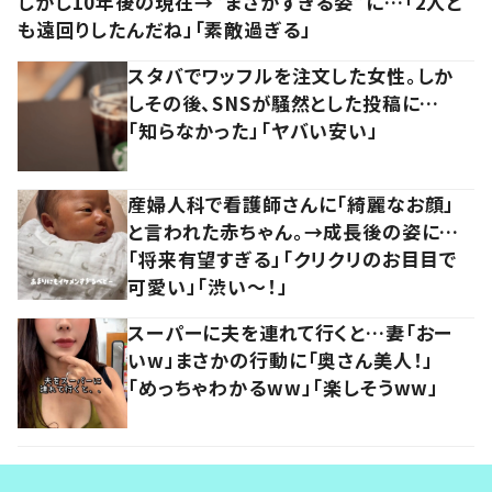
しかし10年後の現在→”まさかすぎる姿”に…「2人と
も遠回りしたんだね」「素敵過ぎる」
スタバでワッフルを注文した女性。しか
しその後、SNSが騒然とした投稿に…
「知らなかった」「ヤバい安い」
産婦人科で看護師さんに「綺麗なお顔」
と言われた赤ちゃん。→成長後の姿に…
「将来有望すぎる」「クリクリのお目目で
可愛い」「渋い～！」
スーパーに夫を連れて行くと…妻「おー
いw」まさかの行動に「奥さん美人！」
「めっちゃわかるww」「楽しそうww」