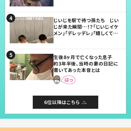
じいじを駅で待つ孫たち じい
じが来た瞬間…！？「じいじイケ
メン」「デレッデレ」「嬉しくて可
愛くてたまらない」「幸せになれ
る」
生後8ヶ月で亡くなった息子
約3年半後、当時の妻の日記に
書いてあった本音とは
6位以降はこちら