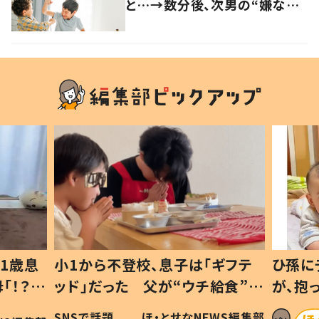
と…→数分後、次男の“嫌な気
持ち”の言語化に「子どもの表
現ってすばらしい」「か…かわい
い」の声
1歳息
小1から不登校、息子は「ギフテ
ひ孫に
「！？」
ッド」だった 父が“ウチ給食”を
が、抱
に「可愛
作り続ける理由とは #令和の親
「涙が
SNSで話題
ほ・とせなNEWS編集部