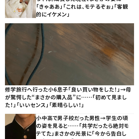
「きゃああ」「これは、モテるぞぉ」「客観
的にイケメン」
修学旅行へ行った小6息子「良い買い物をした！」→母
が驚愕した“まさかの購入品”に……「初めて見まし
た！」「いいセンス」「素晴らしい！」
小中高で男子校だった男性→学生の頃
の姿を見ると……「共学だったら絶対モ
テてた」まさかの光景に「今から告白し