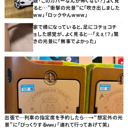
娘「このカバーなんか怖くない？」よく見
ると…”衝撃の光景”に「吹き出しました
ww」「ロックやんwww」
家で横になっていると、足にコチョコチ
ョした感覚が。よく見ると…「えぇ！？」驚
きの光景に「無事でよかった」
出張で…列車の指定席を予約したら…→“想定外の光
景”に「びっくりするｗｗ」「連れて行ってあげて笑」