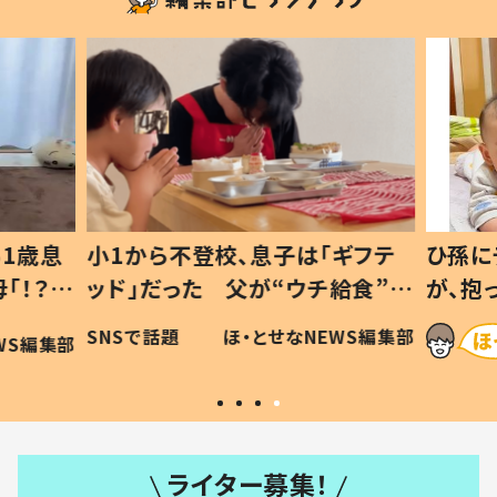
1歳息
小1から不登校、息子は「ギフテ
ひ孫に
「！？」
ッド」だった 父が“ウチ給食”を
が、抱
に「可愛
作り続ける理由とは #令和の親
「涙が
SNSで話題
ほ・とせなNEWS編集部
WS編集部
#令和の子
い」
ライター募集！