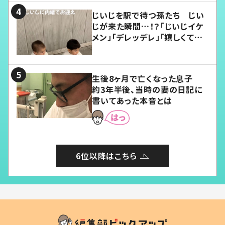
じいじを駅で待つ孫たち じい
じが来た瞬間…！？「じいじイケ
メン」「デレッデレ」「嬉しくて可
愛くてたまらない」「幸せになれ
る」
生後8ヶ月で亡くなった息子
約3年半後、当時の妻の日記に
書いてあった本音とは
6位以降はこちら