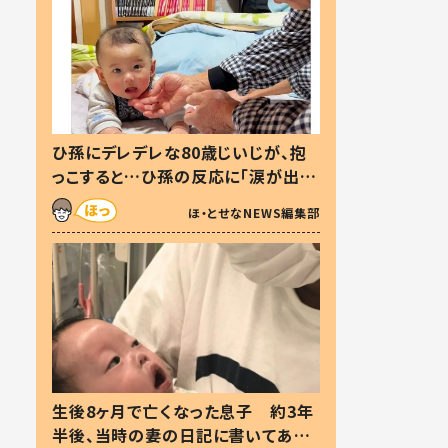
ひ孫にデレデレな80歳じいじが、抱
っこすると…ひ孫の反応に「涙が出ま
した」「可愛くて仕方ない」
ほ・とせなNEWS編集部
生後8ヶ月で亡くなった息子 約3年
半後、当時の妻の日記に書いてあっ