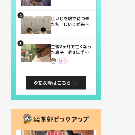
賛したお弁当に「美
味しそう」「お弁当す
ごい」
じいじを駅で待つ孫
たち じいじが来た
瞬間…！？「じいじイ
ケメン」「デレッデレ」
「嬉しくて可愛くてた
生後8ヶ月で亡くなっ
まらない」「幸せにな
た息子 約3年半
れる」
後、当時の妻の日記
に書いてあった本音
とは
6位以降はこちら