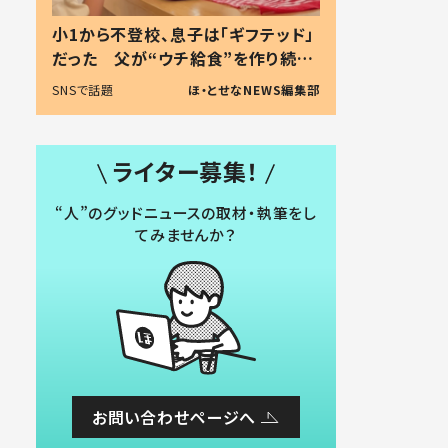
小1から不登校、息子は「ギフテッド」
だった 父が“ウチ給食”を作り続け
る理由とは #令和の親 #令和の子
SNSで話題
ほ・とせなNEWS編集部
ライター募集！
“人”のグッドニュースの取材・執筆をし
てみませんか？
お問い合わせページへ