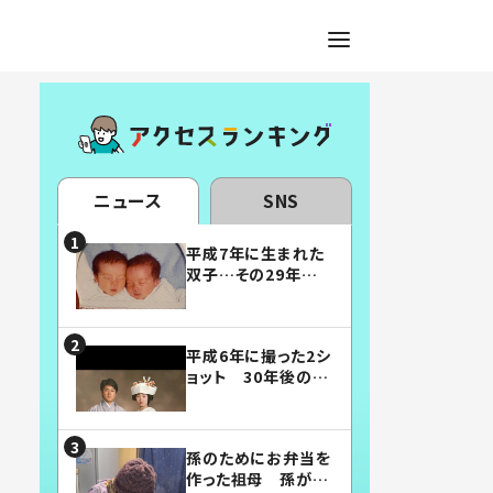
ニュース
SNS
平成7年に生まれた
双子…その29年後
の姿に「漫画みたい」
「素敵すぎる」
平成6年に撮った2シ
ョット 30年後の姿
に…「美男美女」「こ
んな夫婦になりた
い」
孫のためにお弁当を
作った祖母 孫が絶