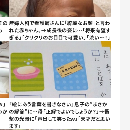
その
産婦人科で看護師さんに「綺麗なお顔」と言わ
っ
れた赤ちゃん。→成長後の姿に…「将来有望す
ぎる」「クリクリのお目目で可愛い」「渋い～！」
w」
「絵にあう言葉を書きなさい」息子の”まさか
わか
の解答”に…母「正解でよいでしょうか？」→衝
撃の光景に「声出して笑ったｗ」「天才だと思い
ます」