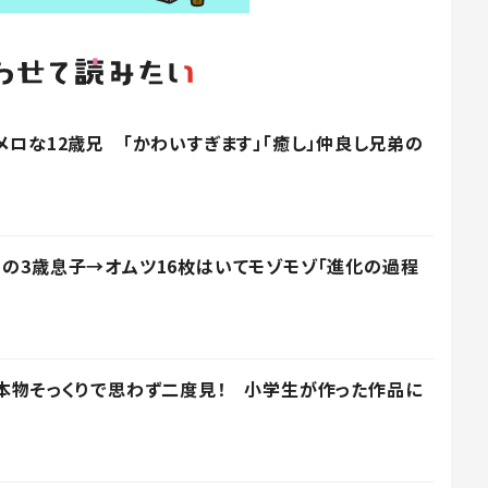
メロな12歳兄 「かわいすぎます」「癒し」仲良し兄弟の
りの3歳息子→オムツ16枚はいてモゾモゾ「進化の過程
】本物そっくりで思わず二度見！ 小学生が作った作品に