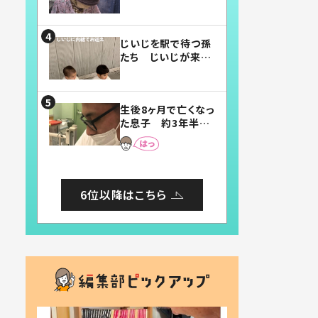
賛したお弁当に「美
味しそう」「お弁当す
ごい」
じいじを駅で待つ孫
たち じいじが来た
瞬間…！？「じいじイ
ケメン」「デレッデレ」
「嬉しくて可愛くてた
生後8ヶ月で亡くなっ
まらない」「幸せにな
た息子 約3年半
れる」
後、当時の妻の日記
に書いてあった本音
とは
6位以降はこちら