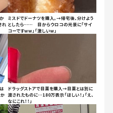
しか
ミスドでドーナツを購入。→帰宅後、分けよう
され
としたら…… 目からウロコの光景に「サイ
コーですww」「激しいw」
は
ドラッグストアで目薬を購入→目薬とは別に
さか
渡されたものに…180万表示「ほしい！」「え、
なにこれ！！」