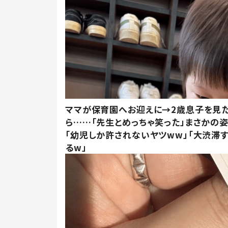
ママが保育園へお迎えに→2歳息子を見
ら……「先生とめっちゃ笑った」まさかの
「幼児しか許されないヤツww」「大渋滞
るw」