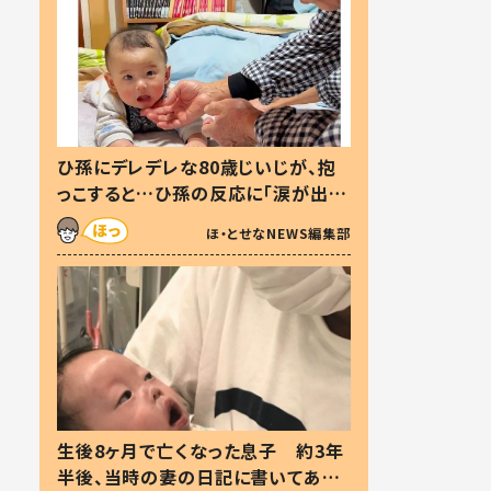
ひ孫にデレデレな80歳じいじが、抱
っこすると…ひ孫の反応に「涙が出ま
した」「可愛くて仕方ない」
ほ・とせなNEWS編集部
生後8ヶ月で亡くなった息子 約3年
半後、当時の妻の日記に書いてあっ