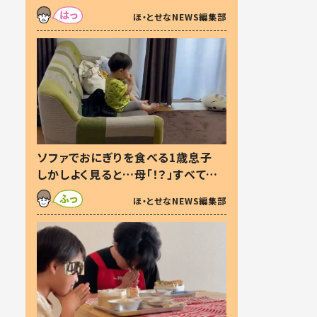
た本音とは
ほ・とせなNEWS編集部
ソファでおにぎりを食べる1歳息子
しかしよく見ると…母「！？」すべてを
察した母の投稿に「可愛いから許
ほ・とせなNEWS編集部
す！」「現行犯〜」