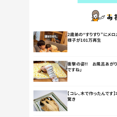
2歳弟の“すりすり”にメロ
様子が101万再生
衝撃の姿!! お風呂あが
ですね」
【コレ、木で作ったんです
驚き