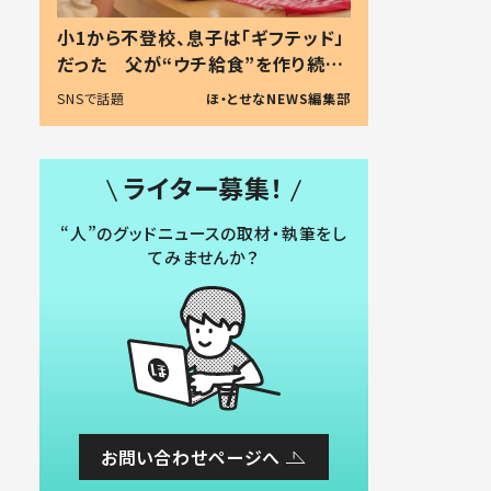
小1から不登校、息子は「ギフテッド」
だった 父が“ウチ給食”を作り続け
る理由とは #令和の親 #令和の子
SNSで話題
ほ・とせなNEWS編集部
ライター募集！
“人”のグッドニュースの取材・執筆をし
てみませんか？
お問い合わせページへ