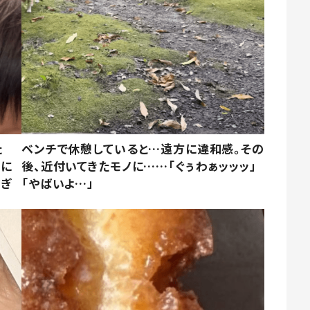
た
ベンチで休憩していると…遠方に違和感。その
姿に
後、近付いてきたモノに……「ぐぅわぁッッッ」
すぎ
「やばいよ…」