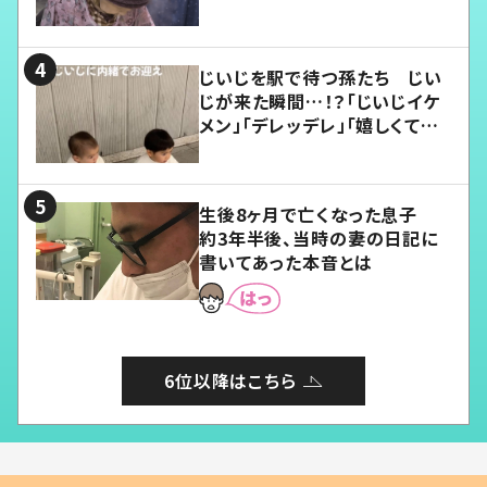
じいじを駅で待つ孫たち じい
じが来た瞬間…！？「じいじイケ
メン」「デレッデレ」「嬉しくて可
愛くてたまらない」「幸せになれ
る」
生後8ヶ月で亡くなった息子
約3年半後、当時の妻の日記に
書いてあった本音とは
6位以降はこちら