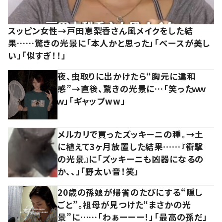
スッピン女性→戸田恵梨香さん風メイクをした結
果……驚きの光景に「本人かと思った」「ベースが美し
い」「似すぎ！！」
夜、虫取りに出かけたら“胸元に違和
感”→直後、驚きの光景に…「笑ったｗｗ
ｗ」「ギャップww」
メルカリで買ったズッキーニの種。→土
に植えて3ヶ月放置した結果……『衝撃
の光景』に「ズッキーニも凶器になるの
か、、」「野太い音！笑」
20歳の孫娘が帰省のたびにする“隠し
ごと”。祖母が見つけた“まさかの光
景”に……「わぁーーー！」「最高の孫だ」