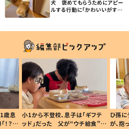
犬 褒めてもらうためにアピー
ルする行動に「かわいいがすぎ
るっ！」「いい子」の声
1歳息
小1から不登校、息子は「ギフテ
ひ孫に
「！？」
ッド」だった 父が“ウチ給食”を
が、抱