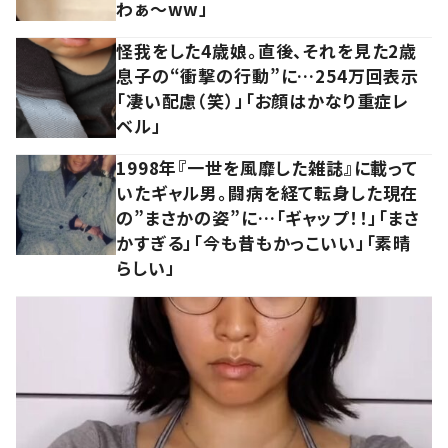
わぁ～ww」
怪我をした4歳娘。直後、それを見た2歳
息子の“衝撃の行動”に…254万回表示
「凄い配慮（笑）」「お顔はかなり重症レ
ベル」
1998年『一世を風靡した雑誌』に載って
いたギャル男。闘病を経て転身した現在
の”まさかの姿”に…「ギャップ！！」「まさ
かすぎる」「今も昔もかっこいい」「素晴
らしい」