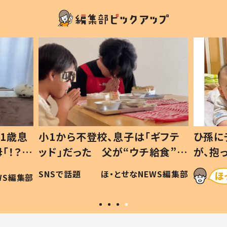
1歳息
小1から不登校、息子は「ギフテ
ひ孫に
「！？」
ッド」だった 父が“ウチ給食”を
が、抱
に「可愛
作り続ける理由とは #令和の親
「涙が
SNSで話題
ほ・とせなNEWS編集部
WS編集部
#令和の子
い」