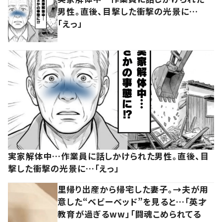
男性。直後、目撃した衝撃の光景に…
「えっ」
実家解体中…作業員に話しかけられた男性。直後、目
撃した衝撃の光景に…「えっ」
里帰り出産から帰宅した妻子。→夫が用
意した“ベビーベッド”を見ると…「英才
教育が過ぎるww」「闘魂こめられてる