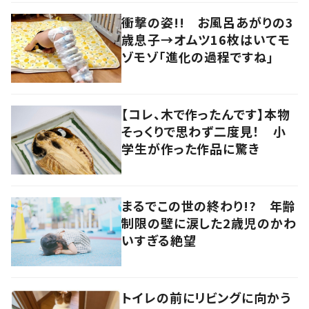
衝撃の姿!! お風呂あがりの3
歳息子→オムツ16枚はいてモ
ゾモゾ「進化の過程ですね」
【コレ、木で作ったんです】本物
そっくりで思わず二度見！ 小
学生が作った作品に驚き
まるでこの世の終わり!? 年齢
制限の壁に涙した2歳児のかわ
いすぎる絶望
トイレの前にリビングに向かう