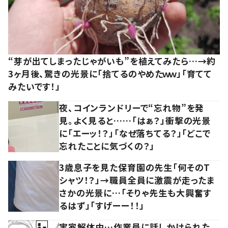
“芽が出てしまったじゃがいも”を植えてみたら…→約
3ヶ月後、驚きの光景に「捨てるのやめたｗｗ」「育てて
みたいです！」
夜、コインランドリーで“忘れ物”を発
見。よく見ると……「はぁ？」衝撃の光景
に「エーッ！？」「なぜ落ちてる？」「どこで
忘れたことに気づくの？」
3歳息子を見た保育園の先生「何そのT
シャツ！？」→職員全員に激震が走ったま
さかの光景に…「そりゃ先生も大興奮す
るはず」「すげーー！！」
実家解体中…作業員に話しかけられた