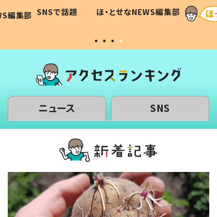
に「可愛
作り続ける理由とは #令和の親
「涙が
SNSで話題
ほ・とせなNEWS編集部
WS編集部
#令和の子
い」
ニュース
SNS