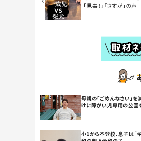
「見事！」「さすが」の声
母親の「ごめんなさい」を
けに障がい児専用の公園
小1から不登校、息子は「
和の親 #令和の子