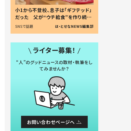
小1から不登校、息子は「ギフテッド」
だった 父が“ウチ給食”を作り続け
る理由とは #令和の親 #令和の子
SNSで話題
ほ・とせなNEWS編集部
ライター募集！
“人”のグッドニュースの取材・執筆をし
てみませんか？
お問い合わせページへ