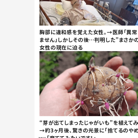
胸部に違和感を覚えた女性。→医師「異常
ません」しかしその後…判明した”まさかの
女性の現在に迫る
“芽が出てしまったじゃがいも”を植えて
→約3ヶ月後、驚きの光景に「捨てるのや
ｗ」「育ててみたいです！」