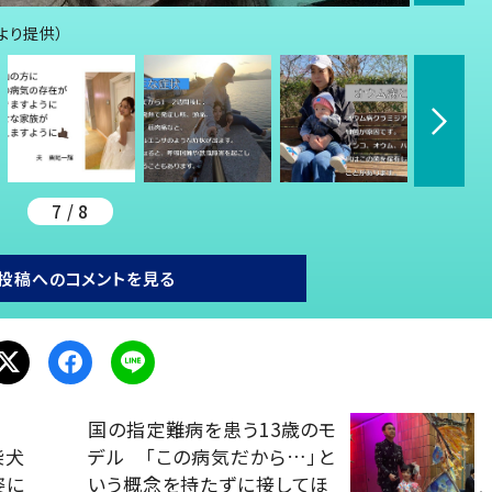
んより提供）
7 / 8
投稿へのコメントを見る
国の指定難病を患う13歳のモ
う柴犬
デル 「この病気だから…」と
姿に
いう概念を持たずに接してほ