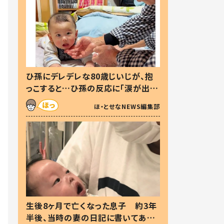
ひ孫にデレデレな80歳じいじが、抱
っこすると…ひ孫の反応に「涙が出ま
した」「可愛くて仕方ない」
ほ・とせなNEWS編集部
生後8ヶ月で亡くなった息子 約3年
半後、当時の妻の日記に書いてあっ