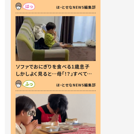
た本音とは
ほ・とせなNEWS編集部
ソファでおにぎりを食べる1歳息子
しかしよく見ると…母「！？」すべてを
察した母の投稿に「可愛いから許
ほ・とせなNEWS編集部
す！」「現行犯〜」