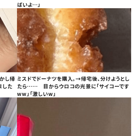
ばいよ…」
しかし帰
ミスドでドーナツを購入。→帰宅後、分けようとし
ました
たら…… 目からウロコの光景に「サイコーです
ww」「激しいw」