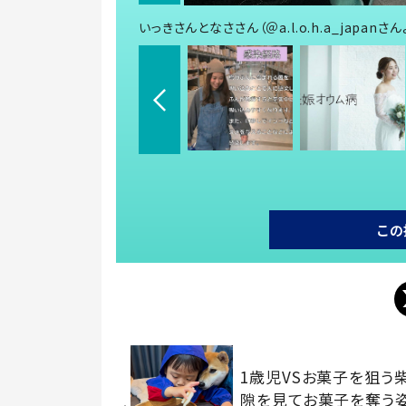
いっきさんとなささん（＠a.l.o.h.a_japanさ
この
1歳児VSお菓子を狙
隙を見てお菓子を奪う