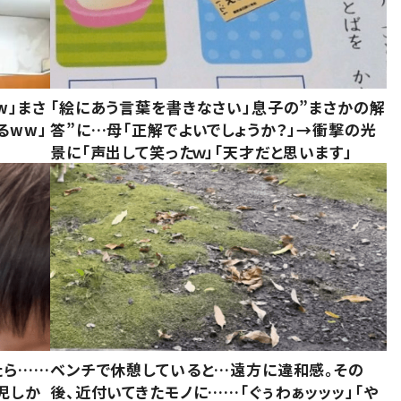
w」まさ
「絵にあう言葉を書きなさい」息子の”まさかの解
るww」
答”に…母「正解でよいでしょうか？」→衝撃の光
景に「声出して笑ったｗ」「天才だと思います」
たら……
ベンチで休憩していると…遠方に違和感。その
児しか
後、近付いてきたモノに……「ぐぅわぁッッッ」「や