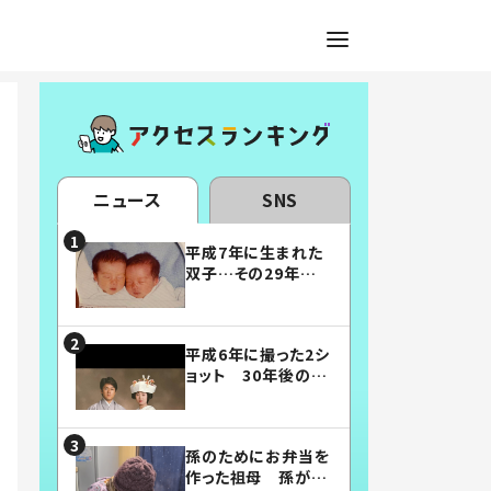
ニュース
SNS
平成7年に生まれた
双子…その29年後
の姿に「漫画みたい」
「素敵すぎる」
平成6年に撮った2シ
ョット 30年後の姿
に…「美男美女」「こ
んな夫婦になりた
い」
孫のためにお弁当を
作った祖母 孫が絶