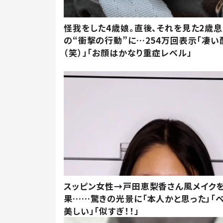
怪我をした4歳娘。直後、それを見た2歳
の“衝撃の行動”に…254万回表示「凄い
（笑）」「お顔はかなり重症レベル」
スッピン女性→戸田恵梨香さん風メイク
果……驚きの光景に「本人かと思った」「
美しい」「似すぎ！！」