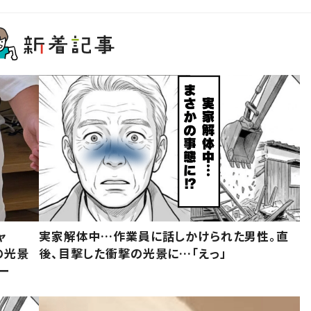
ャ
実家解体中…作業員に話しかけられた男性。直
の光景
後、目撃した衝撃の光景に…「えっ」
ー