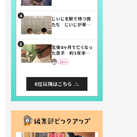
賛したお弁当に「美
味しそう」「お弁当す
ごい」
じいじを駅で待つ孫
たち じいじが来た
瞬間…！？「じいじイ
ケメン」「デレッデレ」
「嬉しくて可愛くてた
生後8ヶ月で亡くなっ
まらない」「幸せにな
た息子 約3年半
れる」
後、当時の妻の日記
に書いてあった本音
とは
6位以降はこちら