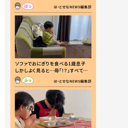
た本音とは
ほ・とせなNEWS編集部
ソファでおにぎりを食べる1歳息子
しかしよく見ると…母「！？」すべてを
察した母の投稿に「可愛いから許
ほ・とせなNEWS編集部
す！」「現行犯〜」