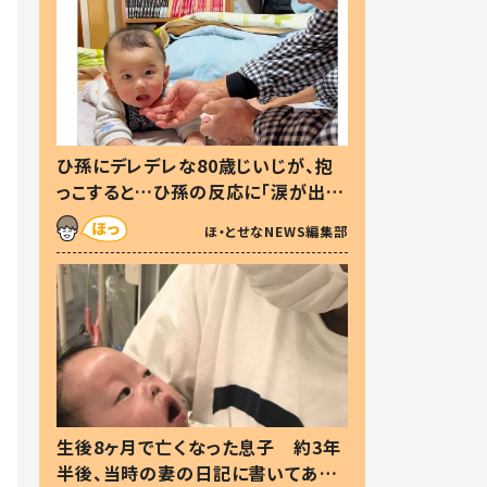
ひ孫にデレデレな80歳じいじが、抱
っこすると…ひ孫の反応に「涙が出ま
した」「可愛くて仕方ない」
ほ・とせなNEWS編集部
生後8ヶ月で亡くなった息子 約3年
半後、当時の妻の日記に書いてあっ