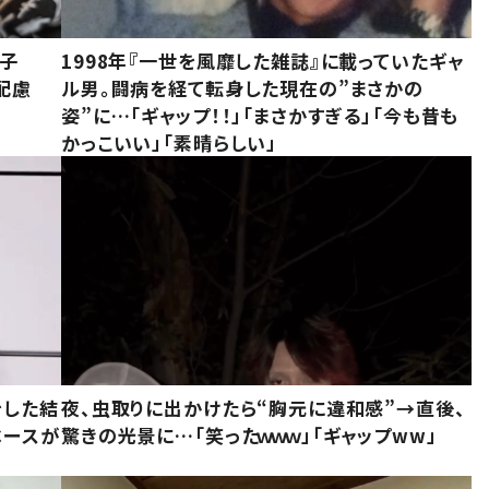
息子
1998年『一世を風靡した雑誌』に載っていたギャ
配慮
ル男。闘病を経て転身した現在の”まさかの
姿”に…「ギャップ！！」「まさかすぎる」「今も昔も
かっこいい」「素晴らしい」
をした結
夜、虫取りに出かけたら“胸元に違和感”→直後、
ベースが
驚きの光景に…「笑ったｗｗｗ」「ギャップww」