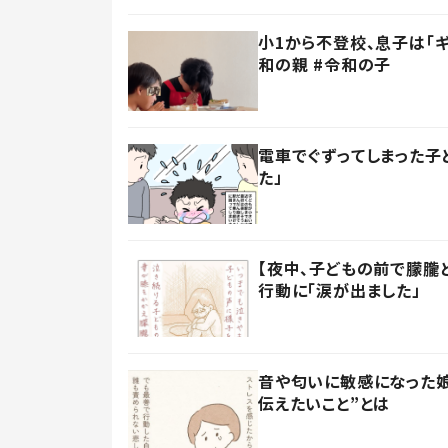
小1から不登校、息子は「
和の親 #令和の子
電車でぐずってしまった子
た」
【夜中、子どもの前で朦朧
行動に「涙が出ました」
音や匂いに敏感になった娘
伝えたいこと”とは