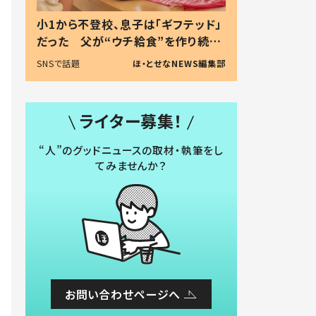
小1から不登校、息子は「ギフテッド」
だった 父が“ウチ給食”を作り続け
る理由とは #令和の親 #令和の子
SNSで話題
ほ・とせなNEWS編集部
ライター募集！
“人”のグッドニュースの取材・執筆をし
てみませんか？
お問い合わせページへ