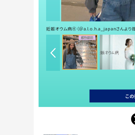
妊娠オウム病④（＠a.l.o.h.a_japanさんより
この