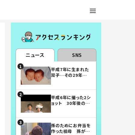
ニュース
SNS
平成7年に生まれた
双子…その29年後
の姿に「漫画みたい」
「素敵すぎる」
平成6年に撮った2シ
ョット 30年後の姿
に…「美男美女」「こ
んな夫婦になりた
い」
孫のためにお弁当を
作った祖母 孫が絶