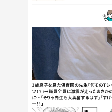
3歳息子を見た保育園の先生「何そのTシ
ツ！？」→職員全員に激震が走ったまさか
に…「そりゃ先生も大興奮するはず」「すげ
ー！！」