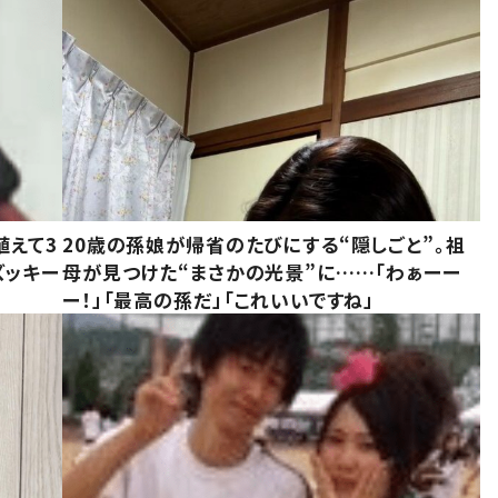
植えて3
20歳の孫娘が帰省のたびにする“隠しごと”。祖
ズッキー
母が見つけた“まさかの光景”に……「わぁーー
ー！」「最高の孫だ」「これいいですね」