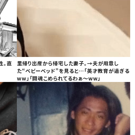
性。直
里帰り出産から帰宅した妻子。→夫が用意し
た“ベビーベッド”を見ると…「英才教育が過ぎる
ww」「闘魂こめられてるわぁ～ww」