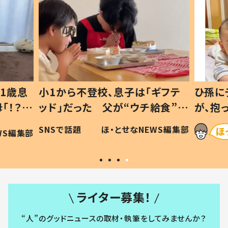
1歳息
小1から不登校、息子は「ギフテ
ひ孫に
「！？」
ッド」だった 父が“ウチ給食”を
が、抱
に「可愛
作り続ける理由とは #令和の親
「涙が
SNSで話題
ほ・とせなNEWS編集部
WS編集部
#令和の子
い」
ライター募集！
“人”のグッドニュースの取材・執筆をしてみませんか？