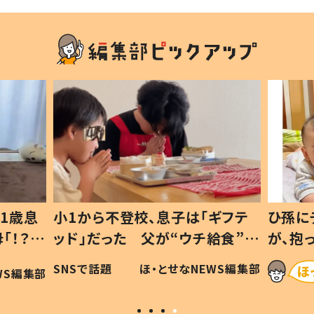
1歳息
小1から不登校、息子は「ギフテ
ひ孫に
「！？」
ッド」だった 父が“ウチ給食”を
が、抱
に「可愛
作り続ける理由とは #令和の親
「涙が
SNSで話題
ほ・とせなNEWS編集部
WS編集部
#令和の子
い」