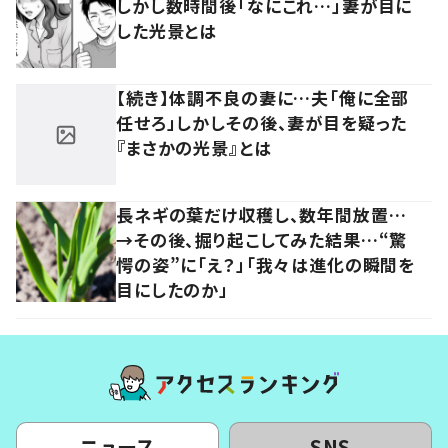
しかし数時間後「なにこれ…」妻が目に
した光景とは
【続き】体調不良の妻に…夫「俺に全部
任せろ」しかしその後、妻が目を疑った
『まさかの光景』とは
長ネギの葉だけ収穫し、数年間放置…
→その後、掘り起こしてみた結果…“驚
愕の姿”に「え？」「我々は進化の瞬間を
目にしたのか」
ニュース
SNS