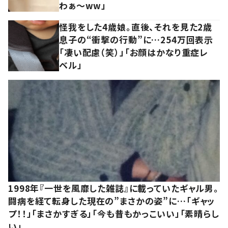
わぁ～ww」
怪我をした4歳娘。直後、それを見た2歳
息子の“衝撃の行動”に…254万回表示
「凄い配慮（笑）」「お顔はかなり重症レ
ベル」
1998年『一世を風靡した雑誌』に載っていたギャル男。
闘病を経て転身した現在の”まさかの姿”に…「ギャッ
プ！！」「まさかすぎる」「今も昔もかっこいい」「素晴らし
い」