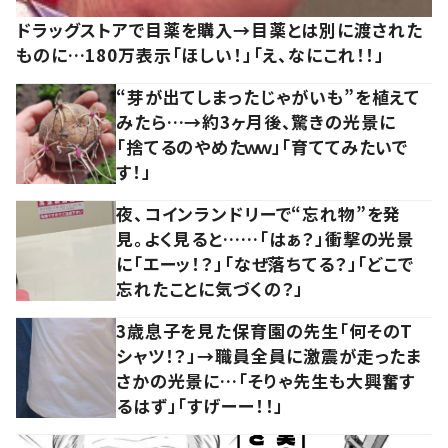
ドラッグストアで目薬を購入→目薬とは別に渡された
ものに…180万表示「ほしい！」「え、なにこれ！！」
“芽が出てしまったじゃがいも”を植えて
みたら…→約3ヶ月後、驚きの光景に
「捨てるのやめたｗｗ」「育ててみたいで
す！」
夜、コインランドリーで“忘れ物”を発
見。よく見ると……「はぁ？」衝撃の光景
に「エーッ！？」「なぜ落ちてる？」「どこで
忘れたことに気づくの？」
3歳息子を見た保育園の先生「何そのT
シャツ！？」→職員全員に激震が走ったま
さかの光景に…「そりゃ先生も大興奮す
るはず」「すげーー！！」