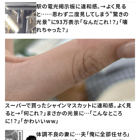
駅の電光掲示板に違和感。→よく見る
と……思わず二度見してしまう”驚きの
光景”に93万表示「なんだこれ！？」「壊
れちゃった？」
スーパーで買ったシャインマスカットに違和感。よく見
ると→「何これ？」まさかの光景に…「こんなところ
に！？」「かわいいww」
体調不良の妻に…夫「俺に全部任せろ」