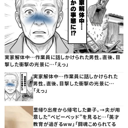
実家解体中…作業員に話しかけられた男性。直後、目
撃した衝撃の光景に…「えっ」
実家解体中…作業員に話しかけられた
男性。直後、目撃した衝撃の光景に…
「えっ」
里帰り出産から帰宅した妻子。→夫が用
意した“ベビーベッド”を見ると…「英才
教育が過ぎるww」「闘魂こめられてる