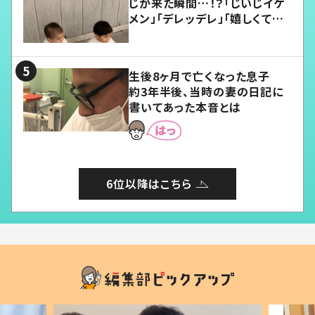
じが来た瞬間…！？「じいじイケ
メン」「デレッデレ」「嬉しくて可
愛くてたまらない」「幸せになれ
る」
生後8ヶ月で亡くなった息子
約3年半後、当時の妻の日記に
書いてあった本音とは
6位以降はこちら