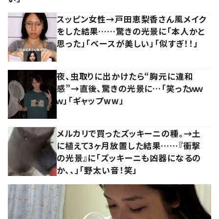
スッピン女性→戸田恵梨香さん風メイク
をした結果……驚きの光景に「本人かと
思った」「ベースが美しい」「似すぎ！！」
夜、虫取りに出かけたら“胸元に違和
感”→直後、驚きの光景に…「笑ったｗｗ
ｗ」「ギャップww」
メルカリで買ったズッキーニの種。→土
に植えて3ヶ月放置した結果……『衝撃
の光景』に「ズッキーニも凶器になるの
か、、」「野太い音！笑」