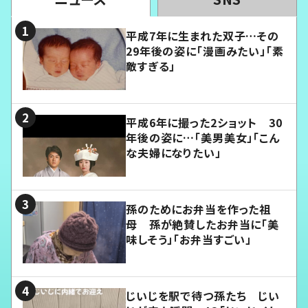
平成7年に生まれた双子…その
29年後の姿に「漫画みたい」「素
敵すぎる」
平成6年に撮った2ショット 30
年後の姿に…「美男美女」「こん
な夫婦になりたい」
孫のためにお弁当を作った祖
母 孫が絶賛したお弁当に「美
味しそう」「お弁当すごい」
じいじを駅で待つ孫たち じい