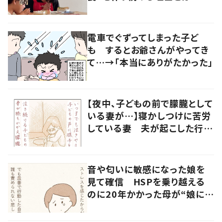
和の親 #令和の子
電車でぐずってしまった子ど
も するとお爺さんがやってき
て…→「本当にありがたかった」
【夜中、子どもの前で朦朧として
いる妻が…】寝かしつけに苦労
している妻 夫が起こした行動
に「涙が出ました」
音や匂いに敏感になった娘を
見て確信 HSPを乗り越える
のに20年かかった母が“娘に伝
えたいこと”とは