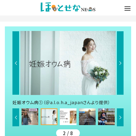
妊娠オウム病①（＠a.l.o.h.a_japanさんより提供）
2 / 8