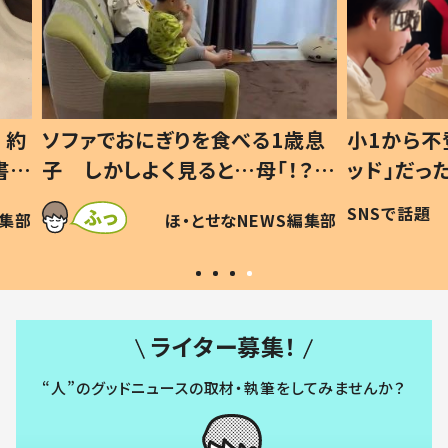
1歳息
小1から不登校、息子は「ギフテ
ひ孫に
「！？」
ッド」だった 父が“ウチ給食”を
が、抱
に「可愛
作り続ける理由とは #令和の親
「涙が
SNSで話題
ほ・とせなNEWS編集部
WS編集部
#令和の子
い」
ライター募集！
“人”のグッドニュースの取材・執筆をしてみませんか？