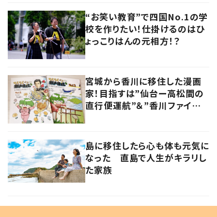
“お笑い教育”で四国No.1の学
校を作りたい！仕掛けるのはひ
ょっこりはんの元相方！？
宮城から香川に移住した漫画
家！目指すは”仙台ー高松間の
直行便運航”＆”香川ファイブア
ローズの観客数3000人”！？
島に移住したら心も体も元気に
なった 直島で人生がキラリし
た家族