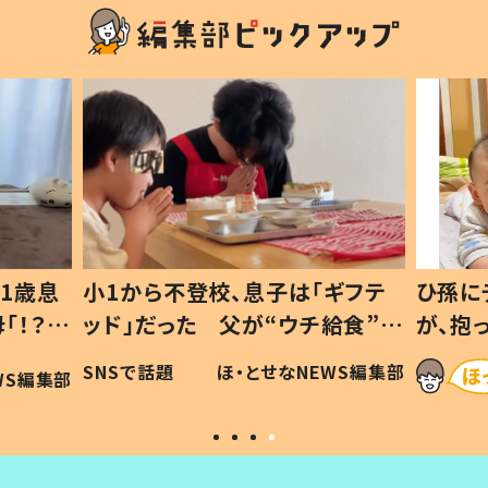
1歳息
小1から不登校、息子は「ギフテ
ひ孫に
「！？」
ッド」だった 父が“ウチ給食”を
が、抱
に「可愛
作り続ける理由とは #令和の親
「涙が
SNSで話題
ほ・とせなNEWS編集部
WS編集部
#令和の子
い」