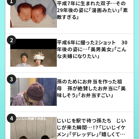
平成7年に生まれた双子…その
29年後の姿に「漫画みたい」「素
敵すぎる」
平成6年に撮った2ショット 30
年後の姿に…「美男美女」「こん
な夫婦になりたい」
孫のためにお弁当を作った祖
母 孫が絶賛したお弁当に「美
味しそう」「お弁当すごい」
じいじを駅で待つ孫たち じい
じが来た瞬間…！？「じいじイケ
メン」「デレッデレ」「嬉しくて可