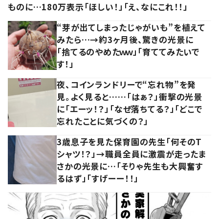
ものに…180万表示「ほしい！」「え、なにこれ！！」
“芽が出てしまったじゃがいも”を植えて
みたら…→約3ヶ月後、驚きの光景に
「捨てるのやめたｗｗ」「育ててみたいで
す！」
夜、コインランドリーで“忘れ物”を発
見。よく見ると……「はぁ？」衝撃の光景
に「エーッ！？」「なぜ落ちてる？」「どこで
忘れたことに気づくの？」
3歳息子を見た保育園の先生「何そのT
シャツ！？」→職員全員に激震が走ったま
さかの光景に…「そりゃ先生も大興奮す
るはず」「すげーー！！」