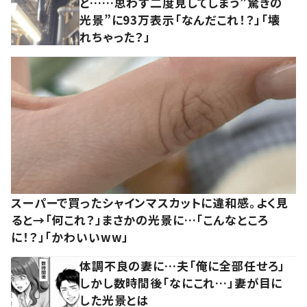
と……思わず二度見してしまう”驚きの
光景”に93万表示「なんだこれ！？」「壊
れちゃった？」
スーパーで買ったシャインマスカットに違和感。よく見
ると→「何これ？」まさかの光景に…「こんなところ
に！？」「かわいいww」
体調不良の妻に…夫「俺に全部任せろ」
しかし数時間後「なにこれ…」妻が目に
した光景とは