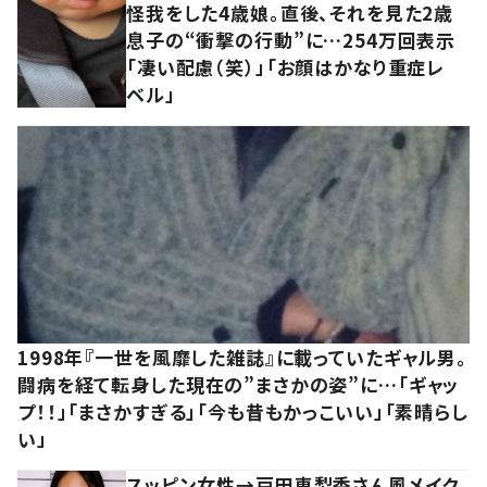
怪我をした4歳娘。直後、それを見た2歳
息子の“衝撃の行動”に…254万回表示
「凄い配慮（笑）」「お顔はかなり重症レ
ベル」
1998年『一世を風靡した雑誌』に載っていたギャル男。
闘病を経て転身した現在の”まさかの姿”に…「ギャッ
プ！！」「まさかすぎる」「今も昔もかっこいい」「素晴らし
い」
スッピン女性→戸田恵梨香さん風メイク