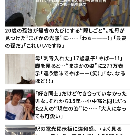
20歳の孫娘が帰省のたびにする“隠しごと”。祖母が
見つけた“まさかの光景”に……「わぁーーー！」「最高
の孫だ」「これいいですね」
母「刺青入れた」17歳息子「やばー！！」
脚を見ると…“まさかの姿”に277万表
示「違う意味でやばーー（笑）」「な、なる
ほど！！」
「好き同士」だけど付き合っていなかった
男女。それから15年…小中高と同じだっ
た2人の“現在の姿”に……「大人になっ
ても可愛い」
駅の電光掲示板に違和感。→よく見る