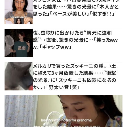
をした結果……驚きの光景に「本人かと
思った」「ベースが美しい」「似すぎ！！」
夜、虫取りに出かけたら“胸元に違和
感”→直後、驚きの光景に…「笑ったｗｗ
ｗ」「ギャップww」
メルカリで買ったズッキーニの種。→土
に植えて3ヶ月放置した結果……『衝撃
の光景』に「ズッキーニも凶器になるの
か、、」「野太い音！笑」