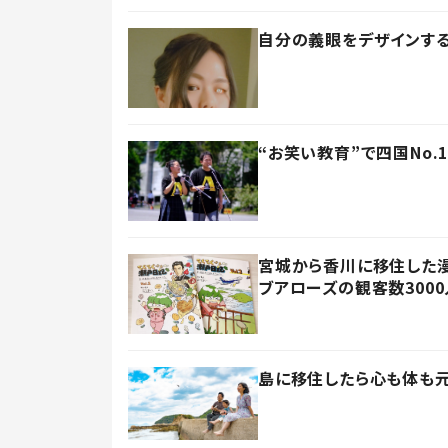
自分の義眼をデザインする
“お笑い教育”で四国No
宮城から香川に移住した漫
ブアローズの観客数3000
島に移住したら心も体も