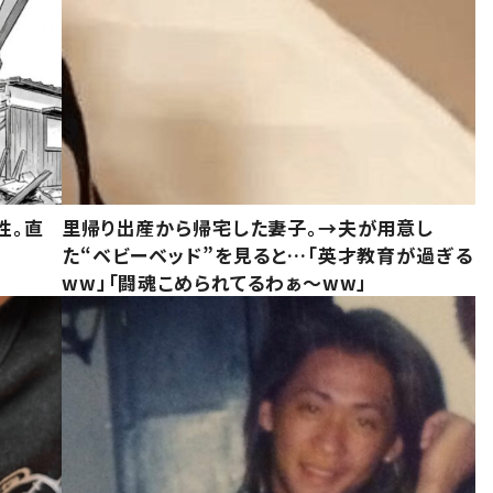
性。直
里帰り出産から帰宅した妻子。→夫が用意し
た“ベビーベッド”を見ると…「英才教育が過ぎる
ww」「闘魂こめられてるわぁ～ww」