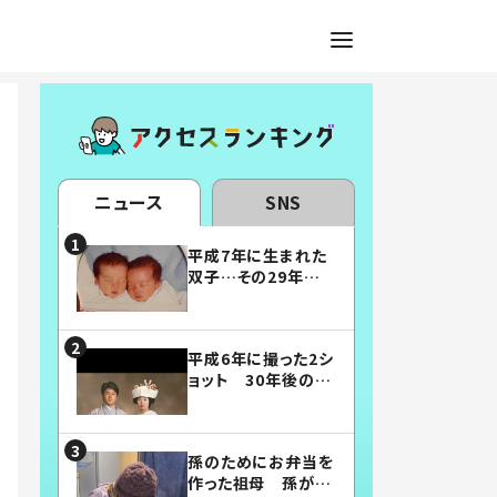
ニュース
SNS
平成7年に生まれた
双子…その29年後
の姿に「漫画みたい」
「素敵すぎる」
平成6年に撮った2シ
ョット 30年後の姿
に…「美男美女」「こ
んな夫婦になりた
い」
孫のためにお弁当を
作った祖母 孫が絶