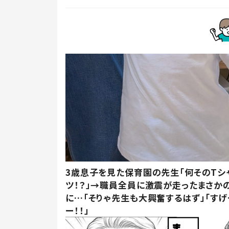
3歳息子を見た保育園の先生「何そのTシ
ツ！？」→職員全員に激震が走ったまさか
に…「そりゃ先生も大興奮するはず」「すげ
ー！！」