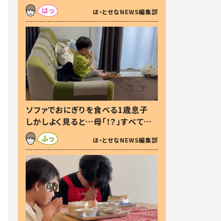
た本音とは
ほ・とせなNEWS編集部
ソファでおにぎりを食べる1歳息子
しかしよく見ると…母「！？」すべてを
察した母の投稿に「可愛いから許
ほ・とせなNEWS編集部
す！」「現行犯〜」