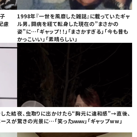
息子
1998年『一世を風靡した雑誌』に載っていたギャ
配慮
ル男。闘病を経て転身した現在の”まさかの
姿”に…「ギャップ！！」「まさかすぎる」「今も昔も
かっこいい」「素晴らしい」
をした結
夜、虫取りに出かけたら“胸元に違和感”→直後、
ベースが
驚きの光景に…「笑ったｗｗｗ」「ギャップww」