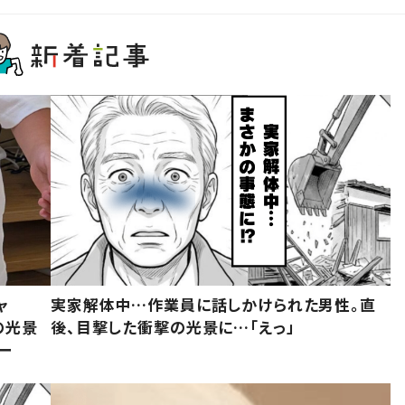
ャ
実家解体中…作業員に話しかけられた男性。直
の光景
後、目撃した衝撃の光景に…「えっ」
ー