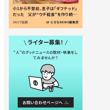
小1から不登校、息子は「ギフテッド」
だった 父が“ウチ給食”を作り続け
る理由とは #令和の親 #令和の子
SNSで話題
ほ・とせなNEWS編集部
ライター募集！
“人”のグッドニュースの取材・執筆をし
てみませんか？
お問い合わせページへ