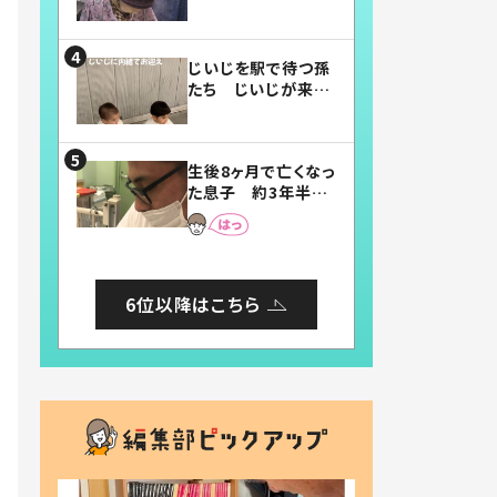
賛したお弁当に「美
味しそう」「お弁当す
ごい」
じいじを駅で待つ孫
たち じいじが来た
瞬間…！？「じいじイ
ケメン」「デレッデレ」
「嬉しくて可愛くてた
生後8ヶ月で亡くなっ
まらない」「幸せにな
た息子 約3年半
れる」
後、当時の妻の日記
に書いてあった本音
とは
6位以降はこちら