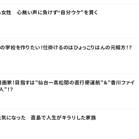
女性 心無い声に負けず“自分ウケ”を貫く
.1の学校を作りたい！仕掛けるのはひょっこりはんの元相方！？
画家！目指すは”仙台ー高松間の直行便運航”＆”香川ファイ
人”！？
元気になった 直島で人生がキラリした家族