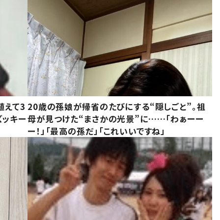
植えて3
20歳の孫娘が帰省のたびにする“隠しごと”。祖
ズッキー
母が見つけた“まさかの光景”に……「わぁーー
ー！」「最高の孫だ」「これいいですね」