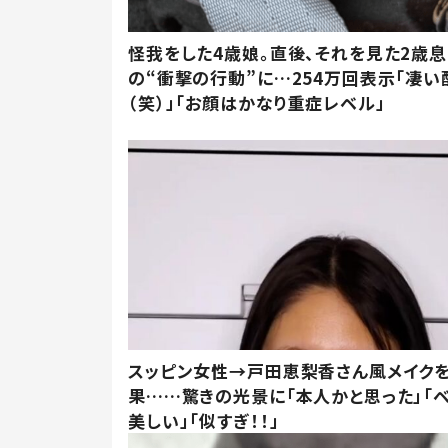
怪我をした4歳娘。直後、それを見た2歳
の“衝撃の行動”に…254万回表示「凄い
（笑）」「お顔はかなり重症レベル」
スッピン女性→戸田恵梨香さん風メイク
果……驚きの光景に「本人かと思った」「
美しい」「似すぎ！！」