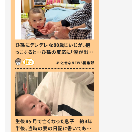
ひ孫にデレデレな80歳じいじが、抱
っこすると…ひ孫の反応に「涙が出ま
した」「可愛くて仕方ない」
ほ・とせなNEWS編集部
生後8ヶ月で亡くなった息子 約3年
半後、当時の妻の日記に書いてあっ