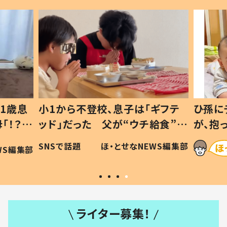
1歳息
小1から不登校、息子は「ギフテ
ひ孫に
「！？」
ッド」だった 父が“ウチ給食”を
が、抱
に「可愛
作り続ける理由とは #令和の親
「涙が
SNSで話題
ほ・とせなNEWS編集部
WS編集部
#令和の子
い」
ライター募集！