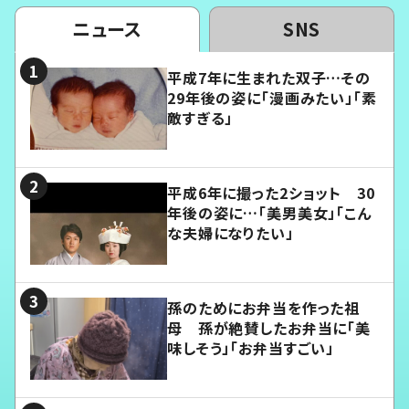
ニュース
SNS
平成7年に生まれた双子…その
29年後の姿に「漫画みたい」「素
敵すぎる」
平成6年に撮った2ショット 30
年後の姿に…「美男美女」「こん
な夫婦になりたい」
孫のためにお弁当を作った祖
母 孫が絶賛したお弁当に「美
味しそう」「お弁当すごい」