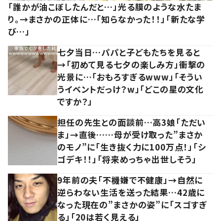
「誰かが油こぼしたんだと…」光る膜のような水たま
り。→まさかの正体に…「知らなかった！！」「新たな学
び…」
七夕当日…パパと子どもたちを見ると
→「初めて見る七夕の楽しみ方」衝撃の
光景に…「おもろすぎるwww」「そうい
うイベントだっけ？w」「どこの星の文化
ですか？」
担任の先生との面談前…高3娘「ただい
ま」→直後……母が受け取った”まさか
のモノ”に「生き抜く力に100万点！」「シ
ゴデキ！！」「将来めっちゃ出世しそう」
9年前の夫「不機嫌で不健康」→自然に
逆らわない生活を送った結果…42歳に
なった現在の”まさかの姿”に「スゴすぎ
る」「20は若く見える」