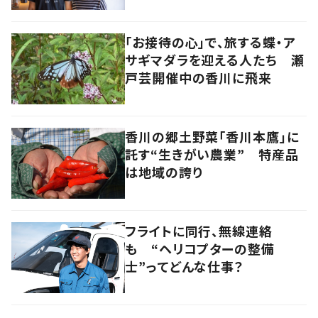
「お接待の心」で、旅する蝶・ア
サギマダラを迎える人たち 瀬
戸芸開催中の香川に飛来
香川の郷土野菜「香川本鷹」に
託す“生きがい農業” 特産品
は地域の誇り
フライトに同行、無線連絡
も “ヘリコプターの整備
士”ってどんな仕事？