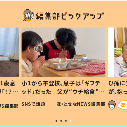
1歳息
小1から不登校、息子は「ギフテ
ひ孫に
「！？」
ッド」だった 父が“ウチ給食”を
が、抱
に「可愛
作り続ける理由とは #令和の親
「涙が
SNSで話題
ほ・とせなNEWS編集部
WS編集部
#令和の子
い」