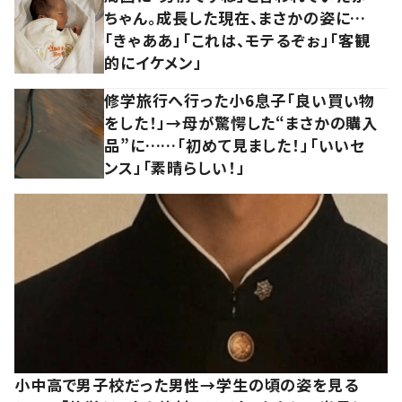
ちゃん。成長した現在、まさかの姿に…
「きゃああ」「これは、モテるぞぉ」「客観
的にイケメン」
修学旅行へ行った小6息子「良い買い物
をした！」→母が驚愕した“まさかの購入
品”に……「初めて見ました！」「いいセ
ンス」「素晴らしい！」
小中高で男子校だった男性→学生の頃の姿を見る