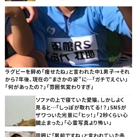
ラグビーを辞め「痩せたね」と言われた中1男子→それ
から7年後、現在の“まさかの姿”に…「ガチでえぐい」
「何があったの？」「雰囲気変わりすぎ」
ソファの上で寝ていた愛猫。しかしよく
見ると…「しっぽが取れてる！？」SNSが
ザワついた光景に「ヒッ！」「2秒くらい心
臓止まった」「心霊写真より怖い」
周囲に「男前ですね」と言われていた赤