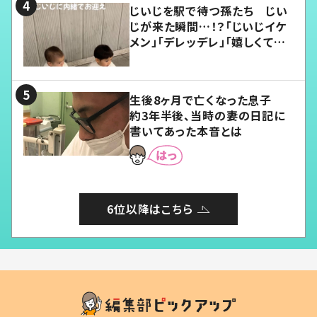
じいじを駅で待つ孫たち じい
じが来た瞬間…！？「じいじイケ
メン」「デレッデレ」「嬉しくて可
愛くてたまらない」「幸せになれ
る」
生後8ヶ月で亡くなった息子
約3年半後、当時の妻の日記に
書いてあった本音とは
6位以降はこちら