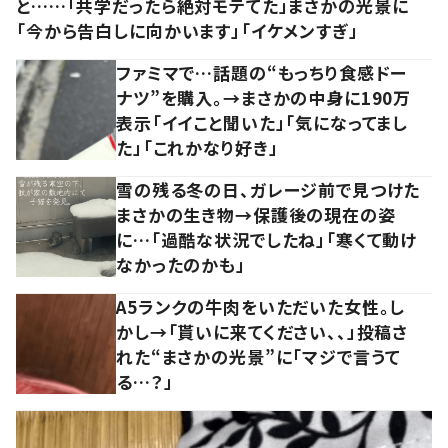
と……「共学だったら絶対モテてた」まさかの光景に
「今から告白しに向かいます」「イケメンすぎ」
ファミマで…話題の“もっちり食感ドー
ナツ”を購入。→まさかの中身に190万
表示「イイこと聞いた」「気になってまし
た」「これかなり好き」
雪の残る冬の日、ガレージ前で見つけた
まさかの生き物→保護後の現在の姿
に…「過酷な状況でしたね」「寒くて動け
なかったのかも」
A5ランクの牛肉をいただいた女性。し
かし→「貰いに来てください、、」投稿さ
れた“まさかの光景”に「マジで言うて
る…？」