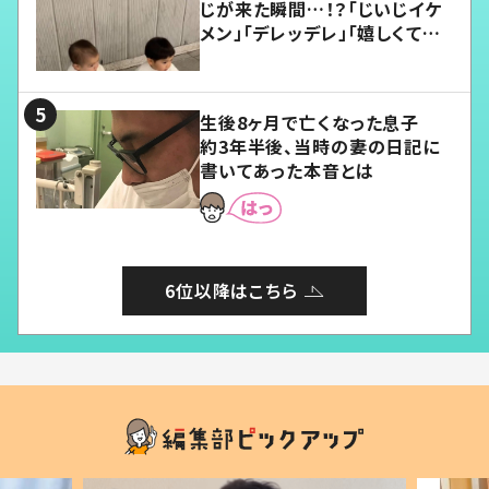
じが来た瞬間…！？「じいじイケ
メン」「デレッデレ」「嬉しくて可
愛くてたまらない」「幸せになれ
る」
生後8ヶ月で亡くなった息子
約3年半後、当時の妻の日記に
書いてあった本音とは
6位以降はこちら