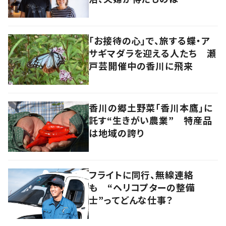
「お接待の心」で、旅する蝶・ア
サギマダラを迎える人たち 瀬
戸芸開催中の香川に飛来
香川の郷土野菜「香川本鷹」に
託す“生きがい農業” 特産品
は地域の誇り
フライトに同行、無線連絡
も “ヘリコプターの整備
士”ってどんな仕事？