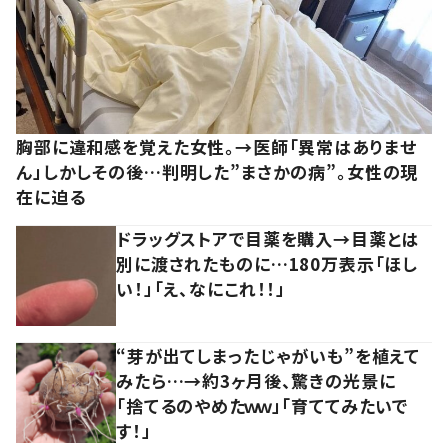
胸部に違和感を覚えた女性。→医師「異常はありませ
ん」しかしその後…判明した”まさかの病”。女性の現
在に迫る
ドラッグストアで目薬を購入→目薬とは
別に渡されたものに…180万表示「ほし
い！」「え、なにこれ！！」
“芽が出てしまったじゃがいも”を植えて
みたら…→約3ヶ月後、驚きの光景に
「捨てるのやめたｗｗ」「育ててみたいで
す！」