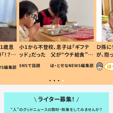
1歳息
小1から不登校、息子は「ギフテ
ひ孫に
「！？」
ッド」だった 父が“ウチ給食”を
が、抱
に「可愛
作り続ける理由とは #令和の親
「涙が
SNSで話題
ほ・とせなNEWS編集部
WS編集部
#令和の子
い」
ライター募集！
“人”のグッドニュースの取材・執筆をしてみませんか？