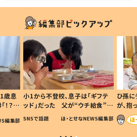
1歳息
小1から不登校、息子は「ギフテ
ひ孫に
「！？」
ッド」だった 父が“ウチ給食”を
が、抱
に「可愛
作り続ける理由とは #令和の親
「涙が
SNSで話題
ほ・とせなNEWS編集部
WS編集部
#令和の子
い」