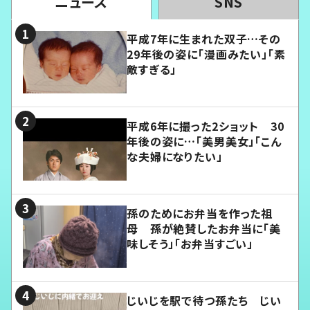
ニュース
SNS
平成7年に生まれた双子…その
29年後の姿に「漫画みたい」「素
敵すぎる」
平成6年に撮った2ショット 30
年後の姿に…「美男美女」「こん
な夫婦になりたい」
孫のためにお弁当を作った祖
母 孫が絶賛したお弁当に「美
味しそう」「お弁当すごい」
じいじを駅で待つ孫たち じい