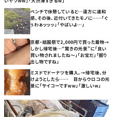
いヤツww」「大渋滞すぎるw」
ベンチで休憩していると…遠方に違和
感。その後、近付いてきたモノに……「ぐ
ぅわぁッッッ」「やばいよ…」
京都・祇園祭で2,000円で買った着物→
しかし帰宅後…“驚きの光景”に「良い
買い物されましたね～」「お宝だ」「掘り
出し物ですね」
ミスドでドーナツを購入。→帰宅後、分
けようとしたら…… 目からウロコの光
景に「サイコーですww」「激しいw」