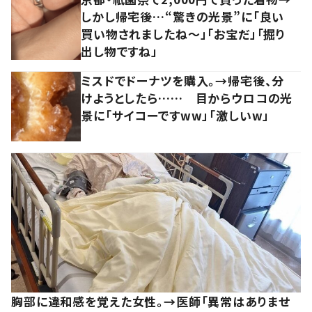
しかし帰宅後…“驚きの光景”に「良い
買い物されましたね～」「お宝だ」「掘り
出し物ですね」
ミスドでドーナツを購入。→帰宅後、分
けようとしたら…… 目からウロコの光
景に「サイコーですww」「激しいw」
胸部に違和感を覚えた女性。→医師「異常はありませ