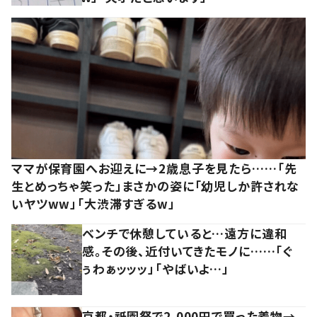
ママが保育園へお迎えに→2歳息子を見たら……「先
生とめっちゃ笑った」まさかの姿に「幼児しか許されな
いヤツww」「大渋滞すぎるw」
ベンチで休憩していると…遠方に違和
感。その後、近付いてきたモノに……「ぐ
ぅわぁッッッ」「やばいよ…」
京都・祇園祭で2,000円で買った着物→