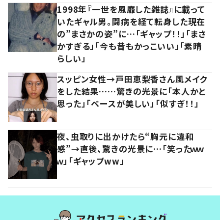
1998年『一世を風靡した雑誌』に載って
いたギャル男。闘病を経て転身した現在
の”まさかの姿”に…「ギャップ！！」「まさ
かすぎる」「今も昔もかっこいい」「素晴
らしい」
スッピン女性→戸田恵梨香さん風メイク
をした結果……驚きの光景に「本人かと
思った」「ベースが美しい」「似すぎ！！」
夜、虫取りに出かけたら“胸元に違和
感”→直後、驚きの光景に…「笑ったｗｗ
ｗ」「ギャップww」