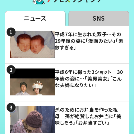
ニュース
SNS
平成7年に生まれた双子…その
29年後の姿に「漫画みたい」「素
敵すぎる」
平成6年に撮った2ショット 30
年後の姿に…「美男美女」「こん
な夫婦になりたい」
孫のためにお弁当を作った祖
母 孫が絶賛したお弁当に「美
味しそう」「お弁当すごい」