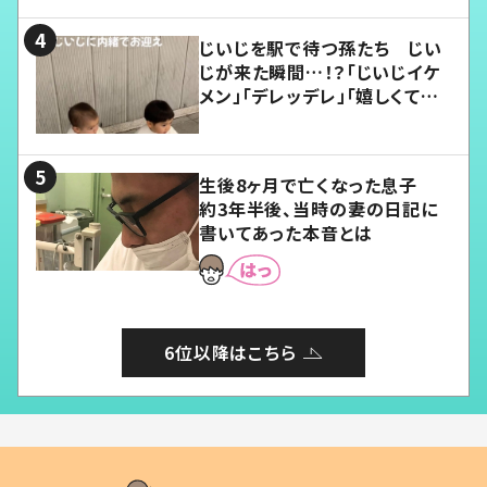
じいじを駅で待つ孫たち じい
じが来た瞬間…！？「じいじイケ
メン」「デレッデレ」「嬉しくて可
愛くてたまらない」「幸せになれ
る」
生後8ヶ月で亡くなった息子
約3年半後、当時の妻の日記に
書いてあった本音とは
6位以降はこちら