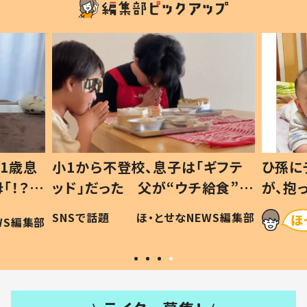
1歳息
小1から不登校、息子は「ギフテ
ひ孫に
「！？」
ッド」だった 父が“ウチ給食”を
が、抱
に「可愛
作り続ける理由とは #令和の親
「涙が
SNSで話題
ほ・とせなNEWS編集部
WS編集部
#令和の子
い」