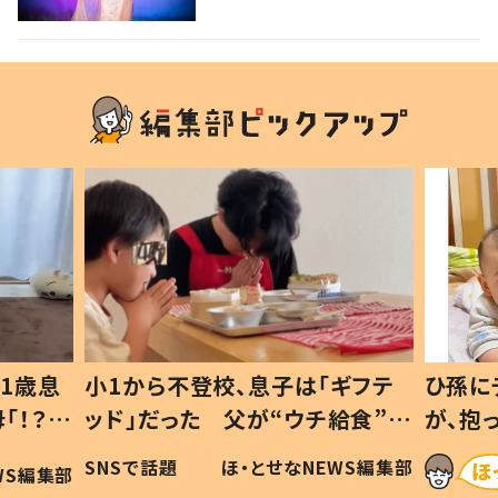
1歳息
小1から不登校、息子は「ギフテ
ひ孫に
「！？」
ッド」だった 父が“ウチ給食”を
が、抱
に「可愛
作り続ける理由とは #令和の親
「涙が
SNSで話題
ほ・とせなNEWS編集部
WS編集部
#令和の子
い」