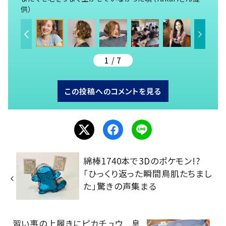
供）
1 / 7
この投稿へのコメントを見る
綿棒1740本で3Dのポケモン!?
「ひっくり返った瞬間鳥肌たちまし
た」驚きの声集まる
習い事の上履きにピカチュウ 息