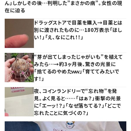
ん」しかしその後…判明した”まさかの病”。女性の現
在に迫る
ドラッグストアで目薬を購入→目薬とは
別に渡されたものに…180万表示「ほし
い！」「え、なにこれ！！」
“芽が出てしまったじゃがいも”を植えて
みたら…→約3ヶ月後、驚きの光景に
「捨てるのやめたｗｗ」「育ててみたいで
す！」
夜、コインランドリーで“忘れ物”を発
見。よく見ると……「はぁ？」衝撃の光景
に「エーッ！？」「なぜ落ちてる？」「どこで
忘れたことに気づくの？」