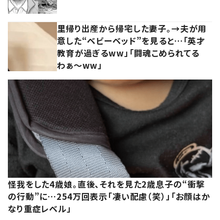
里帰り出産から帰宅した妻子。→夫が用
意した“ベビーベッド”を見ると…「英才
教育が過ぎるww」「闘魂こめられてる
わぁ～ww」
怪我をした4歳娘。直後、それを見た2歳息子の“衝撃
の行動”に…254万回表示「凄い配慮（笑）」「お顔はか
なり重症レベル」