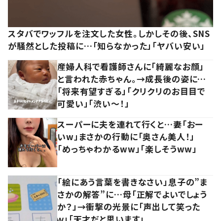
スタバでワッフルを注文した女性。しかしその後、SNS
が騒然とした投稿に…「知らなかった」「ヤバい安い」
産婦人科で看護師さんに「綺麗なお顔」
と言われた赤ちゃん。→成長後の姿に…
「将来有望すぎる」「クリクリのお目目で
可愛い」「渋い～！」
スーパーに夫を連れて行くと…妻「おー
いw」まさかの行動に「奥さん美人！」
「めっちゃわかるww」「楽しそうww」
「絵にあう言葉を書きなさい」息子の”ま
さかの解答”に…母「正解でよいでしょう
か？」→衝撃の光景に「声出して笑った
ｗ」「天才だと思います」