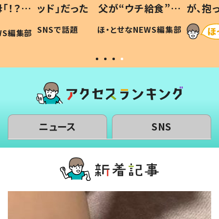
「！？」
ッド」だった 父が“ウチ給食”を
が、抱
に「可愛
作り続ける理由とは #令和の親
「涙が
SNSで話題
ほ・とせなNEWS編集部
WS編集部
#令和の子
い」
ニュース
SNS