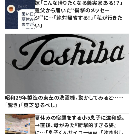
嫁「こんな帰りたくなる義実家ある！？」
義父から届いた“衝撃のメッセー
ジ”に…「絶対帰省する！」「私が行きた
い」
昭和29年製造の東芝の洗濯機。動かしてみると……
「驚き」「東芝恐るべし」
夏休みの宿題をする小5息子に違和感。
→直後、母がみた『衝撃的すぎる姿』
に…「息子くんサイコーww」「吹き出し