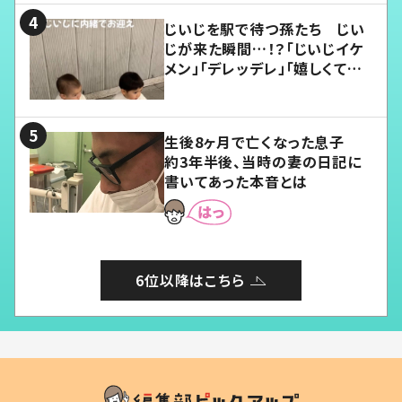
じいじを駅で待つ孫たち じい
じが来た瞬間…！？「じいじイケ
メン」「デレッデレ」「嬉しくて可
愛くてたまらない」「幸せになれ
る」
生後8ヶ月で亡くなった息子
約3年半後、当時の妻の日記に
書いてあった本音とは
6位以降はこちら