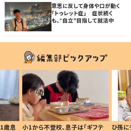
意思に反して身体や口が動く
「トゥレット症」 症状続く
も、‟自立”目指して就活中
1歳息
小1から不登校、息子は「ギフテ
ひ孫に