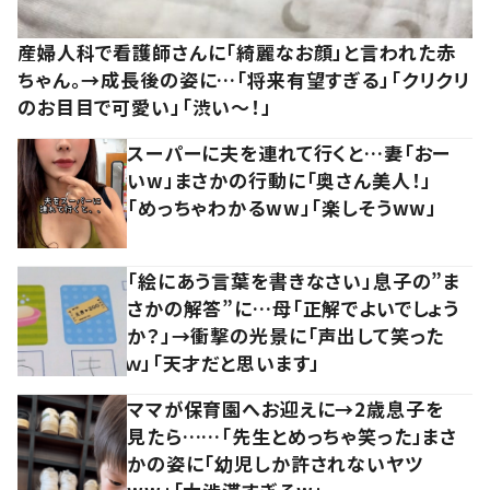
産婦人科で看護師さんに「綺麗なお顔」と言われた赤
ちゃん。→成長後の姿に…「将来有望すぎる」「クリクリ
のお目目で可愛い」「渋い～！」
スーパーに夫を連れて行くと…妻「おー
いw」まさかの行動に「奥さん美人！」
「めっちゃわかるww」「楽しそうww」
「絵にあう言葉を書きなさい」息子の”ま
さかの解答”に…母「正解でよいでしょう
か？」→衝撃の光景に「声出して笑った
ｗ」「天才だと思います」
ママが保育園へお迎えに→2歳息子を
見たら……「先生とめっちゃ笑った」まさ
かの姿に「幼児しか許されないヤツ