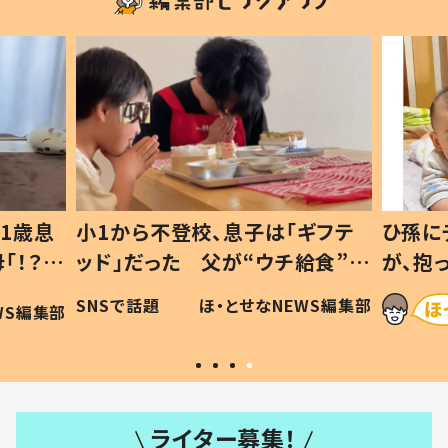
1歳息
小1から不登校、息子は「ギフテ
ひ孫に
「！？」
ッド」だった 父が“ウチ給食”を
が、抱
に「可愛
作り続ける理由とは #令和の親
「涙が
SNSで話題
ほ・とせなNEWS編集部
WS編集部
#令和の子
い」
ライター募集！