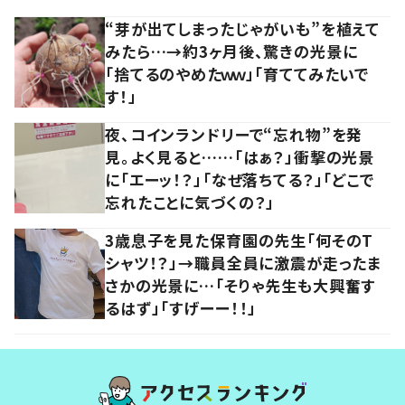
“芽が出てしまったじゃがいも”を植えて
みたら…→約3ヶ月後、驚きの光景に
「捨てるのやめたｗｗ」「育ててみたいで
す！」
夜、コインランドリーで“忘れ物”を発
見。よく見ると……「はぁ？」衝撃の光景
に「エーッ！？」「なぜ落ちてる？」「どこで
忘れたことに気づくの？」
3歳息子を見た保育園の先生「何そのT
シャツ！？」→職員全員に激震が走ったま
さかの光景に…「そりゃ先生も大興奮す
るはず」「すげーー！！」