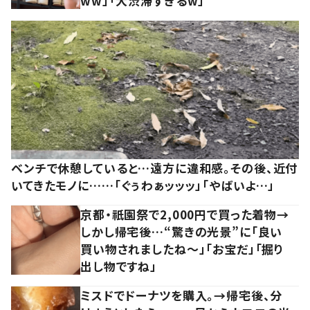
ww」「大渋滞すぎるw」
ベンチで休憩していると…遠方に違和感。その後、近付
いてきたモノに……「ぐぅわぁッッッ」「やばいよ…」
京都・祇園祭で2,000円で買った着物→
しかし帰宅後…“驚きの光景”に「良い
買い物されましたね～」「お宝だ」「掘り
出し物ですね」
ミスドでドーナツを購入。→帰宅後、分