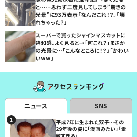
と……思わず二度見してしまう”驚きの
光景”に93万表示「なんだこれ！？」「壊
れちゃった？」
スーパーで買ったシャインマスカットに
違和感。よく見ると→「何これ？」まさか
の光景に…「こんなところに！？」「かわい
いww」
ニュース
SNS
平成7年に生まれた双子…その
29年後の姿に「漫画みたい」「素
敵すぎる」