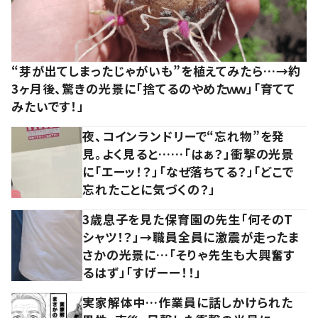
“芽が出てしまったじゃがいも”を植えてみたら…→約
3ヶ月後、驚きの光景に「捨てるのやめたｗｗ」「育てて
みたいです！」
夜、コインランドリーで“忘れ物”を発
見。よく見ると……「はぁ？」衝撃の光景
に「エーッ！？」「なぜ落ちてる？」「どこで
忘れたことに気づくの？」
3歳息子を見た保育園の先生「何そのT
シャツ！？」→職員全員に激震が走ったま
さかの光景に…「そりゃ先生も大興奮す
るはず」「すげーー！！」
実家解体中…作業員に話しかけられた