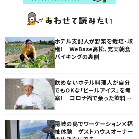
ホテル支配人が野菜を栽培・収
穫！ WeBase高松、充実朝食
バイキングの裏側
飲めないホテル料理人が自分
でもOKな「ビールアイス」を考
案！ コロナ禍で余った飲料を
有効活用 岡山
隠岐の島でワーケーション×福
祉体験 ゲストハウスオーナー
の生き方に迫る