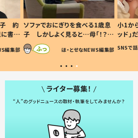
1歳息
小1から不登校、息子は「ギフテ
ひ孫に
「！？」
ッド」だった 父が“ウチ給食”を
が、抱
に「可愛
作り続ける理由とは #令和の親
「涙が
SNSで話題
ほ・とせなNEWS編集部
WS編集部
#令和の子
い」
ライター募集！
“人”のグッドニュースの取材・執筆をしてみませんか？