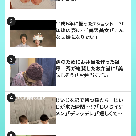
平成6年に撮った2ショット 30
年後の姿に…「美男美女」「こん
な夫婦になりたい」
孫のためにお弁当を作った祖
母 孫が絶賛したお弁当に「美
味しそう」「お弁当すごい」
じいじを駅で待つ孫たち じい
じが来た瞬間…！？「じいじイケ
メン」「デレッデレ」「嬉しくて可
愛くてたまらない」「幸せになれ
る」