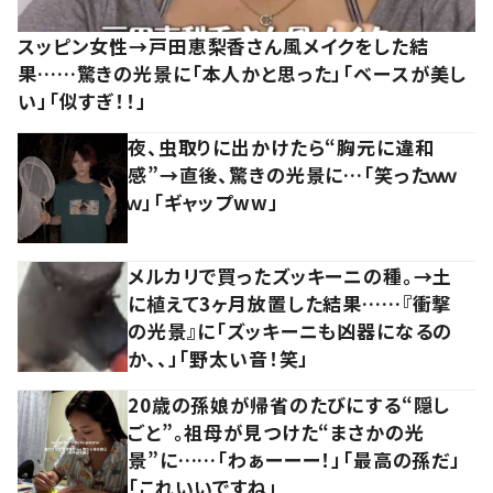
スッピン女性→戸田恵梨香さん風メイクをした結
果……驚きの光景に「本人かと思った」「ベースが美し
い」「似すぎ！！」
夜、虫取りに出かけたら“胸元に違和
感”→直後、驚きの光景に…「笑ったｗｗ
ｗ」「ギャップww」
メルカリで買ったズッキーニの種。→土
に植えて3ヶ月放置した結果……『衝撃
の光景』に「ズッキーニも凶器になるの
か、、」「野太い音！笑」
20歳の孫娘が帰省のたびにする“隠し
ごと”。祖母が見つけた“まさかの光
景”に……「わぁーーー！」「最高の孫だ」
「これいいですね」