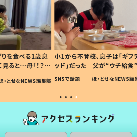
1歳息
小1から不登校、息子は「ギフテ
ひ孫に
「！？」
ッド」だった 父が“ウチ給食”を
が、抱
に「可愛
作り続ける理由とは #令和の親
「涙が
SNSで話題
ほ・とせなNEWS編集部
WS編集部
#令和の子
い」