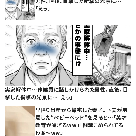
男性。直後、目撃した衝撃の光景に…
「えっ」
実家解体中…作業員に話しかけられた男性。直後、目
撃した衝撃の光景に…「えっ」
里帰り出産から帰宅した妻子。→夫が用
意した“ベビーベッド”を見ると…「英才
教育が過ぎるww」「闘魂こめられてる
わぁ～ww」