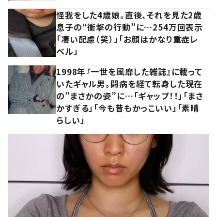
怪我をした4歳娘。直後、それを見た2歳
息子の“衝撃の行動”に…254万回表示
「凄い配慮（笑）」「お顔はかなり重症レ
ベル」
1998年『一世を風靡した雑誌』に載って
いたギャル男。闘病を経て転身した現在
の”まさかの姿”に…「ギャップ！！」「まさ
かすぎる」「今も昔もかっこいい」「素晴
らしい」