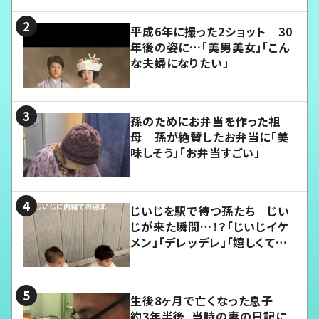
平成6年に撮った2ショット 30
年後の姿に…「美男美女」「こん
な夫婦になりたい」
孫のためにお弁当を作った祖
母 孫が絶賛したお弁当に「美
味しそう」「お弁当すごい」
じいじを駅で待つ孫たち じい
じが来た瞬間…！？「じいじイケ
メン」「デレッデレ」「嬉しくて可
愛くてたまらない」「幸せになれ
る」
生後8ヶ月で亡くなった息子
約3年半後、当時の妻の日記に