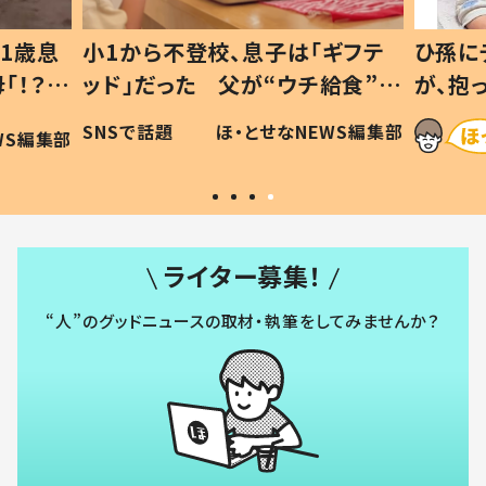
1歳息
小1から不登校、息子は「ギフテ
ひ孫に
「！？」
ッド」だった 父が“ウチ給食”を
が、抱
に「可愛
作り続ける理由とは #令和の親
「涙が
SNSで話題
ほ・とせなNEWS編集部
WS編集部
#令和の子
い」
ライター募集！
“人”のグッドニュースの取材・執筆をしてみませんか？