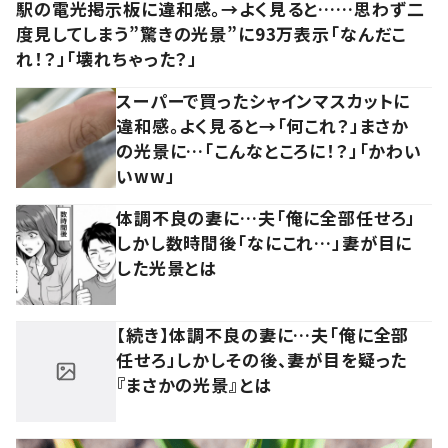
駅の電光掲示板に違和感。→よく見ると……思わず二
度見してしまう”驚きの光景”に93万表示「なんだこ
れ！？」「壊れちゃった？」
スーパーで買ったシャインマスカットに
違和感。よく見ると→「何これ？」まさか
の光景に…「こんなところに！？」「かわい
いww」
体調不良の妻に…夫「俺に全部任せろ」
しかし数時間後「なにこれ…」妻が目に
した光景とは
【続き】体調不良の妻に…夫「俺に全部
任せろ」しかしその後、妻が目を疑った
『まさかの光景』とは