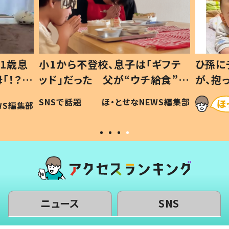
1歳息
小1から不登校、息子は「ギフテ
ひ孫に
「！？」
ッド」だった 父が“ウチ給食”を
が、抱
に「可愛
作り続ける理由とは #令和の親
「涙が
SNSで話題
ほ・とせなNEWS編集部
WS編集部
#令和の子
い」
ニュース
SNS