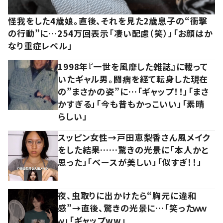
怪我をした4歳娘。直後、それを見た2歳息子の“衝撃
の行動”に…254万回表示「凄い配慮（笑）」「お顔はか
なり重症レベル」
1998年『一世を風靡した雑誌』に載って
いたギャル男。闘病を経て転身した現在
の”まさかの姿”に…「ギャップ！！」「まさ
かすぎる」「今も昔もかっこいい」「素晴
らしい」
スッピン女性→戸田恵梨香さん風メイク
をした結果……驚きの光景に「本人かと
思った」「ベースが美しい」「似すぎ！！」
夜、虫取りに出かけたら“胸元に違和
感”→直後、驚きの光景に…「笑ったｗｗ
ｗ」「ギャップww」