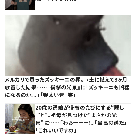
メルカリで買ったズッキーニの種。→土に植えて3ヶ月
放置した結果……『衝撃の光景』に「ズッキーニも凶器
になるのか、、」「野太い音！笑」
20歳の孫娘が帰省のたびにする“隠し
ごと”。祖母が見つけた“まさかの光
景”に……「わぁーーー！」「最高の孫だ」
「これいいですね」