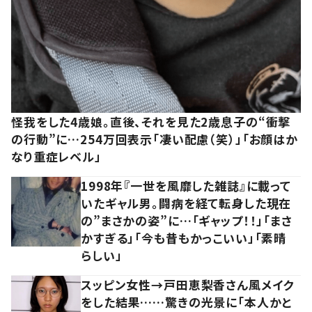
怪我をした4歳娘。直後、それを見た2歳息子の“衝撃
の行動”に…254万回表示「凄い配慮（笑）」「お顔はか
なり重症レベル」
1998年『一世を風靡した雑誌』に載って
いたギャル男。闘病を経て転身した現在
の”まさかの姿”に…「ギャップ！！」「まさ
かすぎる」「今も昔もかっこいい」「素晴
らしい」
スッピン女性→戸田恵梨香さん風メイク
をした結果……驚きの光景に「本人かと