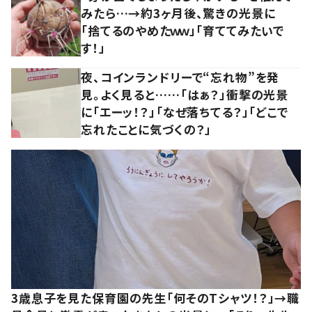
みたら…→約3ヶ月後、驚きの光景に
「捨てるのやめたｗｗ」「育ててみたいで
す！」
夜、コインランドリーで“忘れ物”を発
見。よく見ると……「はぁ？」衝撃の光景
に「エーッ！？」「なぜ落ちてる？」「どこで
忘れたことに気づくの？」
3歳息子を見た保育園の先生「何そのTシャツ！？」→職