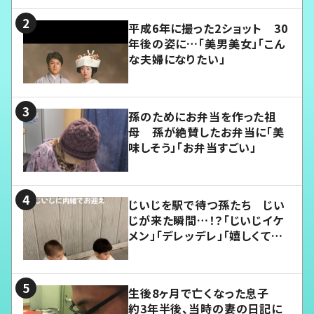
平成6年に撮った2ショット 30
年後の姿に…「美男美女」「こん
な夫婦になりたい」
孫のためにお弁当を作った祖
母 孫が絶賛したお弁当に「美
味しそう」「お弁当すごい」
じいじを駅で待つ孫たち じい
じが来た瞬間…！？「じいじイケ
メン」「デレッデレ」「嬉しくて可
愛くてたまらない」「幸せになれ
る」
生後8ヶ月で亡くなった息子
約3年半後、当時の妻の日記に