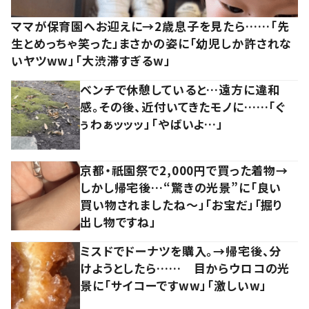
ママが保育園へお迎えに→2歳息子を見たら……「先
生とめっちゃ笑った」まさかの姿に「幼児しか許されな
いヤツww」「大渋滞すぎるw」
ベンチで休憩していると…遠方に違和
感。その後、近付いてきたモノに……「ぐ
ぅわぁッッッ」「やばいよ…」
京都・祇園祭で2,000円で買った着物→
しかし帰宅後…“驚きの光景”に「良い
買い物されましたね～」「お宝だ」「掘り
出し物ですね」
ミスドでドーナツを購入。→帰宅後、分
けようとしたら…… 目からウロコの光
景に「サイコーですww」「激しいw」