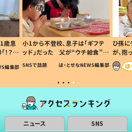
1歳息
小1から不登校、息子は「ギフテ
ひ孫に
「！？」
ッド」だった 父が“ウチ給食”を
が、抱
に「可愛
作り続ける理由とは #令和の親
「涙が
SNSで話題
ほ・とせなNEWS編集部
WS編集部
#令和の子
い」
ニュース
SNS