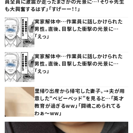
員全員に激震が走ったまさかの光景に…「そりゃ先生
も大興奮するはず」「すげーー！！」
実家解体中…作業員に話しかけられた
男性。直後、目撃した衝撃の光景に…
「えっ」
実家解体中…作業員に話しかけられた
男性。直後、目撃した衝撃の光景に…
「えっ」
里帰り出産から帰宅した妻子。→夫が用
意した“ベビーベッド”を見ると…「英才
教育が過ぎるww」「闘魂こめられてる
わぁ～ww」