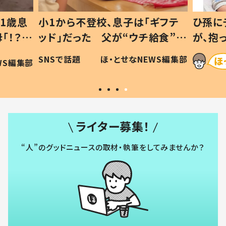
1歳息
小1から不登校、息子は「ギフテ
ひ孫に
「！？」
ッド」だった 父が“ウチ給食”を
が、抱
に「可愛
作り続ける理由とは #令和の親
「涙が
SNSで話題
ほ・とせなNEWS編集部
WS編集部
#令和の子
い」
ライター募集！
“人”のグッドニュースの取材・執筆をしてみませんか？