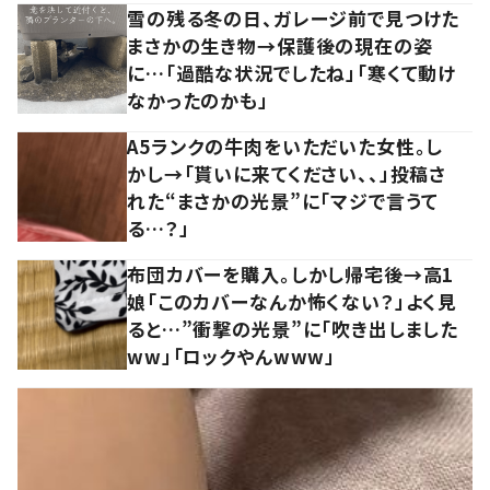
雪の残る冬の日、ガレージ前で見つけた
まさかの生き物→保護後の現在の姿
に…「過酷な状況でしたね」「寒くて動け
なかったのかも」
A5ランクの牛肉をいただいた女性。し
かし→「貰いに来てください、、」投稿さ
れた“まさかの光景”に「マジで言うて
る…？」
布団カバーを購入。しかし帰宅後→高1
娘「このカバーなんか怖くない？」よく見
ると…”衝撃の光景”に「吹き出しました
ww」「ロックやんwww」