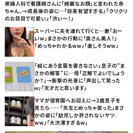
産婦人科で看護師さんに「綺麗なお顔」と言われた赤
ちゃん。→成長後の姿に…「将来有望すぎる」「クリクリ
のお目目で可愛い」「渋い～！」
スーパーに夫を連れて行くと…妻「おー
いw」まさかの行動に「奥さん美人！」
「めっちゃわかるww」「楽しそうww」
「絵にあう言葉を書きなさい」息子の”ま
さかの解答”に…母「正解でよいでしょう
か？」→衝撃の光景に「声出して笑った
ｗ」「天才だと思います」
ママが保育園へお迎えに→2歳息子を
見たら……「先生とめっちゃ笑った」まさ
かの姿に「幼児しか許されないヤツ
ww」「大渋滞すぎるw」