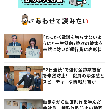
「とにかく電話を切らせないよ
うにと一生懸命」詐欺の被害を
未然に防いだ銀行員に表彰状
“2日連続”で還付金詐欺被害
を未然防止！ 職員の緊張感と
スピーディーな情報共有が結
果につながる
働きながら動画制作を学んだ
会社員 特殊詐欺防止の動画