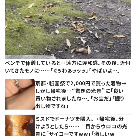
ベンチで休憩していると…遠方に違和感。その後、近付
いてきたモノに……「ぐぅわぁッッッ」「やばいよ…」
京都・祇園祭で2,000円で買った着物→
しかし帰宅後…“驚きの光景”に「良い
買い物されましたね～」「お宝だ」「掘り
出し物ですね」
ミスドでドーナツを購入。→帰宅後、分
けようとしたら…… 目からウロコの光
景に「サイコーですww」「激しいw」