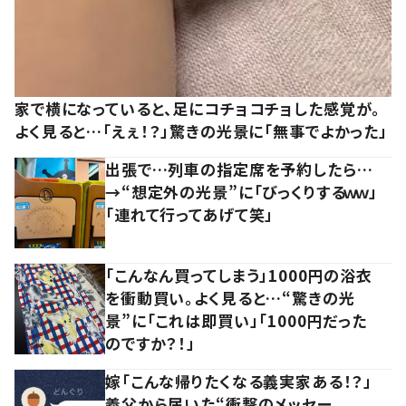
家で横になっていると、足にコチョコチョした感覚が。
よく見ると…「えぇ！？」驚きの光景に「無事でよかった」
出張で…列車の指定席を予約したら…
→“想定外の光景”に「びっくりするｗｗ」
「連れて行ってあげて笑」
「こんなん買ってしまう」1000円の浴衣
を衝動買い。よく見ると…“驚きの光
景”に「これは即買い」「1000円だった
のですか？！」
嫁「こんな帰りたくなる義実家ある！？」
義父から届いた“衝撃のメッセー