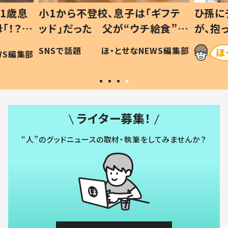
1歳息
小1から不登校、息子は「ギフテ
ひ孫に
「！？」
ッド」だった 父が“ウチ給食”を
が、抱
に「可愛
作り続ける理由とは #令和の親
「涙が
SNSで話題
ほ・とせなNEWS編集部
WS編集部
#令和の子
い」
ライター募集！
“人”のグッドニュースの取材・執筆をしてみませんか？