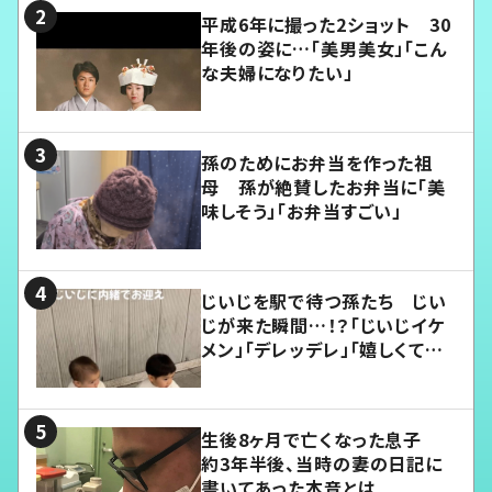
平成6年に撮った2ショット 30
年後の姿に…「美男美女」「こん
な夫婦になりたい」
孫のためにお弁当を作った祖
母 孫が絶賛したお弁当に「美
味しそう」「お弁当すごい」
じいじを駅で待つ孫たち じい
じが来た瞬間…！？「じいじイケ
メン」「デレッデレ」「嬉しくて可
愛くてたまらない」「幸せになれ
る」
生後8ヶ月で亡くなった息子
約3年半後、当時の妻の日記に
書いてあった本音とは