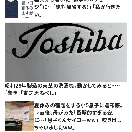
ジ”に…「絶対帰省する！」「私が行きた
い」
昭和29年製造の東芝の洗濯機。動かしてみると……
「驚き」「東芝恐るべし」
夏休みの宿題をする小5息子に違和感。
→直後、母がみた『衝撃的すぎる姿』
に…「息子くんサイコーww」「吹き出し
ちゃいましたww」