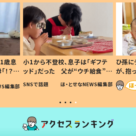
1歳息
小1から不登校、息子は「ギフテ
ひ孫に
「！？」
ッド」だった 父が“ウチ給食”を
が、抱
に「可愛
作り続ける理由とは #令和の親
「涙が
SNSで話題
ほ・とせなNEWS編集部
WS編集部
#令和の子
い」