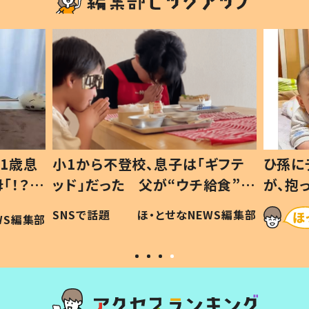
1歳息
小1から不登校、息子は「ギフテ
ひ孫に
「！？」
ッド」だった 父が“ウチ給食”を
が、抱
に「可愛
作り続ける理由とは #令和の親
「涙が
SNSで話題
ほ・とせなNEWS編集部
WS編集部
#令和の子
い」