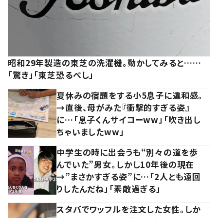
昭和29年製造の東芝の洗濯機。動かしてみると……
「驚き」「東芝恐るべし」
夏休みの宿題をする小5息子に違和感。
→直後、母がみた『衝撃的すぎる姿』
に…「息子くんサイコーww」「吹き出し
ちゃいましたww」
中学生の時に出会うも“別々の道を歩
んでいた”男女。しかし10年後の現在
→”まさかすぎる姿”に…「2人とも遠回
りしたんだね」「素敵過ぎる」
スタバでワッフルを注文した女性。しか