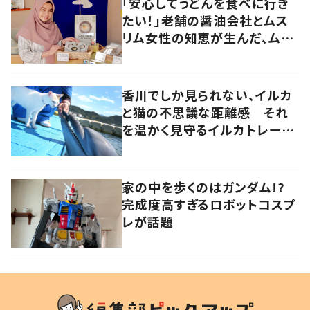
「安心してうどんを食べに行き
たい！」老舗の醤油会社とムス
リム女性の知恵が生んだ、ムス
リムに優しい“うどんだし醤
油”。
香川でしか見られない、イルカ
と猫の不思議な距離感 それ
を温かく見守るイルカトレーナ
ーの努力
家の中を歩くのはガンダム!?
完成度高すぎるロボットコスプ
レが話題