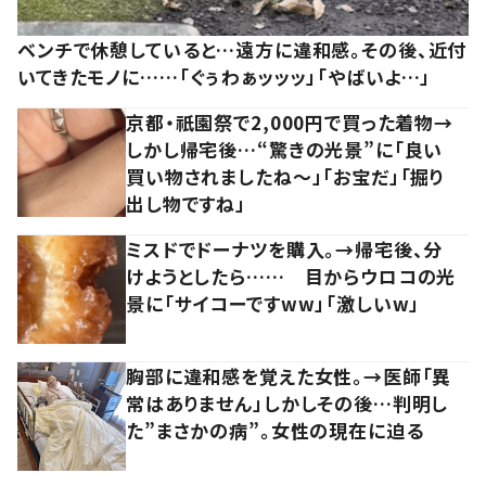
ベンチで休憩していると…遠方に違和感。その後、近付
いてきたモノに……「ぐぅわぁッッッ」「やばいよ…」
京都・祇園祭で2,000円で買った着物→
しかし帰宅後…“驚きの光景”に「良い
買い物されましたね～」「お宝だ」「掘り
出し物ですね」
ミスドでドーナツを購入。→帰宅後、分
けようとしたら…… 目からウロコの光
景に「サイコーですww」「激しいw」
胸部に違和感を覚えた女性。→医師「異
常はありません」しかしその後…判明し
た”まさかの病”。女性の現在に迫る