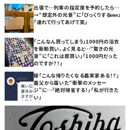
出張で…列車の指定席を予約したら…
→“想定外の光景”に「びっくりするｗｗ」
「連れて行ってあげて笑」
「こんなん買ってしまう」1000円の浴衣
を衝動買い。よく見ると…“驚きの光
景”に「これは即買い」「1000円だった
のですか？！」
嫁「こんな帰りたくなる義実家ある！？」
義父から届いた“衝撃のメッセー
ジ”に…「絶対帰省する！」「私が行きた
い」