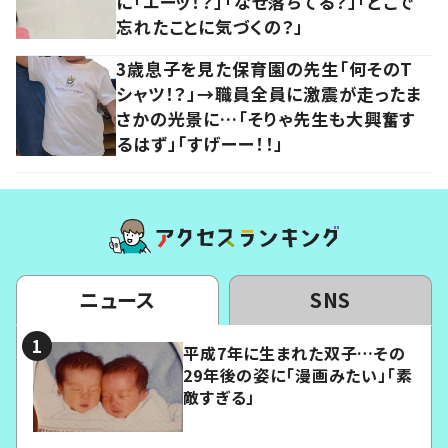
に「エーッ！？」「なぜ落ちてる？」「どこで
忘れたことに気づくの？」
3歳息子を見た保育園の先生「何そのT
シャツ！？」→職員全員に激震が走ったま
さかの光景に…「そりゃ先生も大興奮す
るはず」「すげーー！！」
ニュース
SNS
平成7年に生まれた双子…その
29年後の姿に「漫画みたい」「素
敵すぎる」