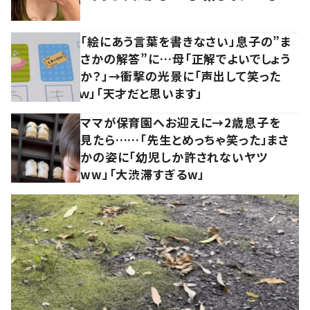
「絵にあう言葉を書きなさい」息子の”ま
さかの解答”に…母「正解でよいでしょう
か？」→衝撃の光景に「声出して笑った
ｗ」「天才だと思います」
ママが保育園へお迎えに→2歳息子を
見たら……「先生とめっちゃ笑った」まさ
かの姿に「幼児しか許されないヤツ
ww」「大渋滞すぎるw」