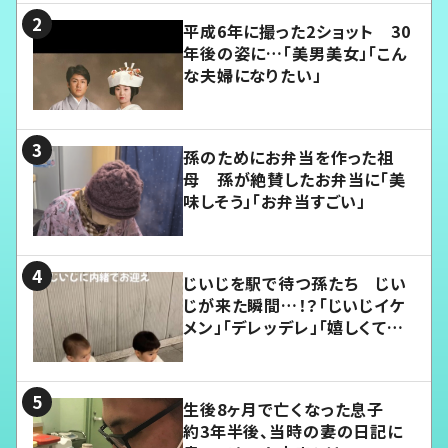
平成6年に撮った2ショット 30
年後の姿に…「美男美女」「こん
な夫婦になりたい」
孫のためにお弁当を作った祖
母 孫が絶賛したお弁当に「美
味しそう」「お弁当すごい」
じいじを駅で待つ孫たち じい
じが来た瞬間…！？「じいじイケ
メン」「デレッデレ」「嬉しくて可
愛くてたまらない」「幸せになれ
る」
生後8ヶ月で亡くなった息子
約3年半後、当時の妻の日記に