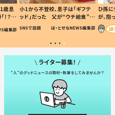
1歳息
小1から不登校、息子は「ギフテ
ひ孫に
「！？」
ッド」だった 父が“ウチ給食”を
が、抱
に「可愛
作り続ける理由とは #令和の親
「涙が
SNSで話題
ほ・とせなNEWS編集部
WS編集部
#令和の子
い」
ライター募集！
“人”のグッドニュースの取材・執筆をしてみませんか？