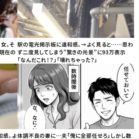
女。そ
駅の電光掲示板に違和感。→よく見ると……思わ
“現在の
ず二度見してしまう”驚きの光景”に93万表示
「なんだこれ！？」「壊れちゃった？」
和感。よ
体調不良の妻に…夫「俺に全部任せろ」しかし数