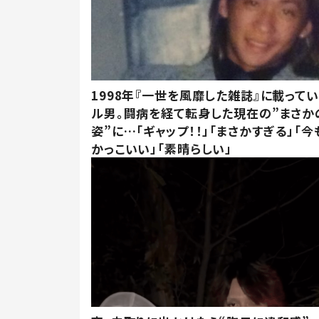
1998年『一世を風靡した雑誌』に載って
ル男。闘病を経て転身した現在の”まさか
姿”に…「ギャップ！！」「まさかすぎる」「
かっこいい」「素晴らしい」