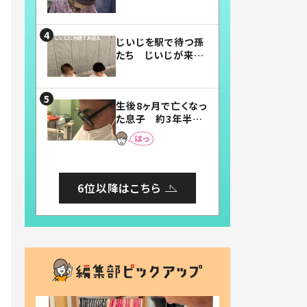
賛したお弁当に「美
味しそう」「お弁当す
ごい」
じいじを駅で待つ孫
たち じいじが来た
瞬間…！？「じいじイ
ケメン」「デレッデレ」
「嬉しくて可愛くてた
生後8ヶ月で亡くなっ
まらない」「幸せにな
た息子 約3年半
れる」
後、当時の妻の日記
に書いてあった本音
とは
6位以降はこちら