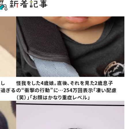
意し
怪我をした4歳娘。直後、それを見た2歳息子
が過ぎる
の“衝撃の行動”に…254万回表示「凄い配慮
（笑）」「お顔はかなり重症レベル」