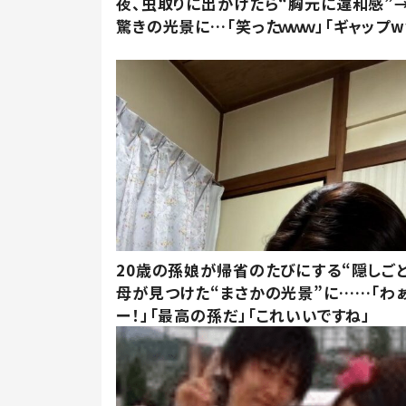
夜、虫取りに出かけたら“胸元に違和感”
驚きの光景に…「笑ったｗｗｗ」「ギャップw
20歳の孫娘が帰省のたびにする“隠しごと
母が見つけた“まさかの光景”に……「わ
ー！」「最高の孫だ」「これいいですね」