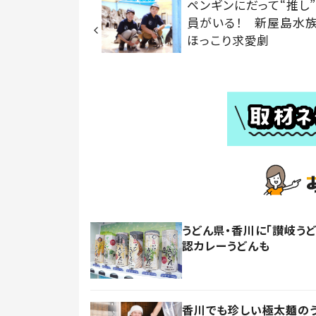
ペンギンにだって“推し
員がいる！ 新屋島水
ほっこり求愛劇
うどん県・香川に「讃岐う
認カレーうどんも
香川でも珍しい極太麺の