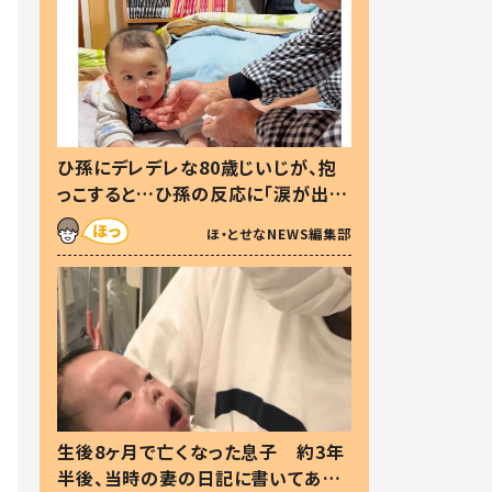
ひ孫にデレデレな80歳じいじが、抱
っこすると…ひ孫の反応に「涙が出ま
した」「可愛くて仕方ない」
ほ・とせなNEWS編集部
生後8ヶ月で亡くなった息子 約3年
半後、当時の妻の日記に書いてあっ