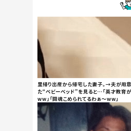
里帰り出産から帰宅した妻子。→夫が用
た“ベビーベッド”を見ると…「英才教育
ww」「闘魂こめられてるわぁ～ww」