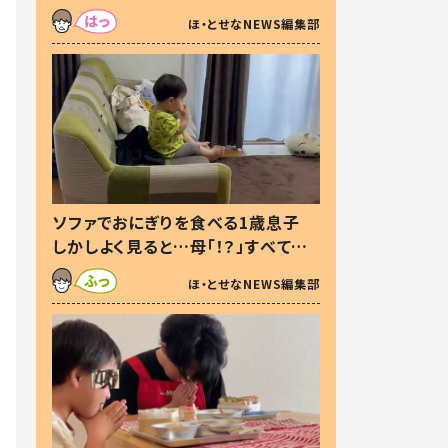
た本音とは
ほ・とせなNEWS編集部
ソファでおにぎりを食べる1歳息子
しかしよく見ると…母「！？」すべてを
察した母の投稿に「可愛いから許
ほ・とせなNEWS編集部
す！」「現行犯〜」