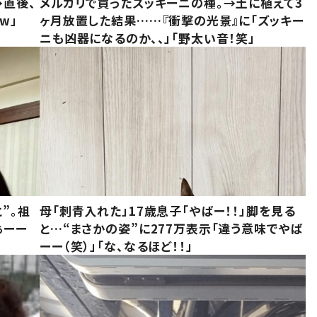
→直後、
メルカリで買ったズッキーニの種。→土に植えて3
w」
ヶ月放置した結果……『衝撃の光景』に「ズッキー
ニも凶器になるのか、、」「野太い音！笑」
”。祖
母「刺青入れた」17歳息子「やばー！！」脚を見る
ぁーー
と…“まさかの姿”に277万表示「違う意味でやば
ーー（笑）」「な、なるほど！！」