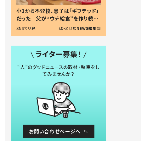
小1から不登校、息子は「ギフテッド」
だった 父が“ウチ給食”を作り続け
る理由とは #令和の親 #令和の子
SNSで話題
ほ・とせなNEWS編集部
ライター募集！
“人”のグッドニュースの取材・執筆をし
てみませんか？
お問い合わせページへ