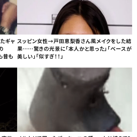
いたギャ
スッピン女性→戸田恵梨香さん風メイクをした結
の
果……驚きの光景に「本人かと思った」「ベースが
今も昔も
美しい」「似すぎ！！」