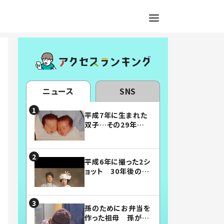
ニュース
SNS
平成7年に生まれた
双子…その29年後
の姿に「漫画みたい」
「素敵すぎる」
平成6年に撮った2シ
ョット 30年後の姿
に…「美男美女」「こ
んな夫婦になりた
い」
孫のためにお弁当を
作った祖母 孫が絶