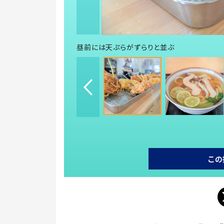
昼前には天ぷらがずらりと並ぶ
この