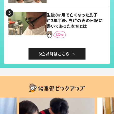
る」
生後8ヶ月で亡くなった息子
約3年半後、当時の妻の日記に
書いてあった本音とは
6位以降はこちら