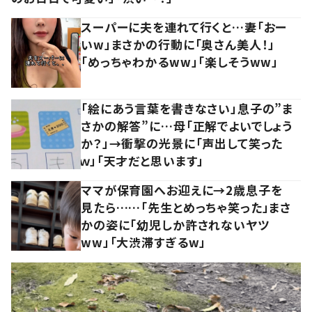
スーパーに夫を連れて行くと…妻「おー
いw」まさかの行動に「奥さん美人！」
「めっちゃわかるww」「楽しそうww」
「絵にあう言葉を書きなさい」息子の”ま
さかの解答”に…母「正解でよいでしょう
か？」→衝撃の光景に「声出して笑った
ｗ」「天才だと思います」
ママが保育園へお迎えに→2歳息子を
見たら……「先生とめっちゃ笑った」まさ
かの姿に「幼児しか許されないヤツ
ww」「大渋滞すぎるw」