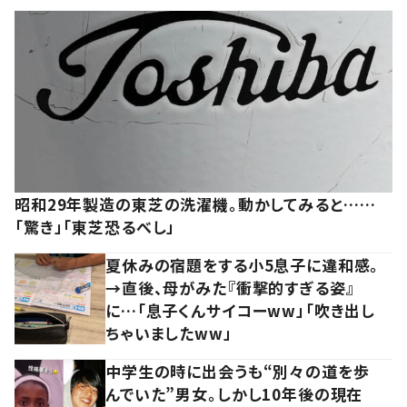
昭和29年製造の東芝の洗濯機。動かしてみると……
「驚き」「東芝恐るべし」
夏休みの宿題をする小5息子に違和感。
→直後、母がみた『衝撃的すぎる姿』
に…「息子くんサイコーww」「吹き出し
ちゃいましたww」
中学生の時に出会うも“別々の道を歩
んでいた”男女。しかし10年後の現在