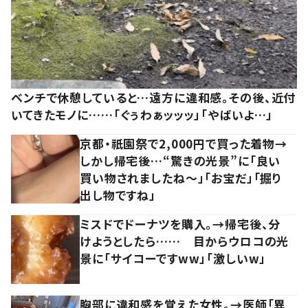
ベンチで休憩していると…遠方に違和感。その後、近付
いてきたモノに……「ぐぅわぁッッッ」「やばいよ…」
京都・祇園祭で2,000円で買った着物→
しかし帰宅後…“驚きの光景”に「良い
買い物されましたね～」「お宝だ」「掘り
出し物ですね」
ミスドでドーナツを購入。→帰宅後、分
けようとしたら…… 目からウロコの光
景に「サイコーですww」「激しいw」
胸部に違和感を覚えた女性。→医師「異