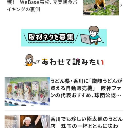
穫！ WeBase高松、充実朝食バ
イキングの裏側
うどん県・香川に「讃岐うどんが
買える自動販売機」 阪神ファ
ンの代表おすすめ、球団公認カ
レーうどんも
香川でも珍しい極太麺のうどん
店 珠玉の一杯とともに味わ