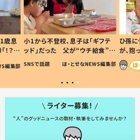
1歳息
小1から不登校、息子は「ギフテ
ひ孫に
「！？」
ッド」だった 父が“ウチ給食”を
が、抱
に「可愛
作り続ける理由とは #令和の親
「涙が
SNSで話題
ほ・とせなNEWS編集部
WS編集部
#令和の子
い」
ライター募集！
“人”のグッドニュースの取材・執筆をしてみませんか？