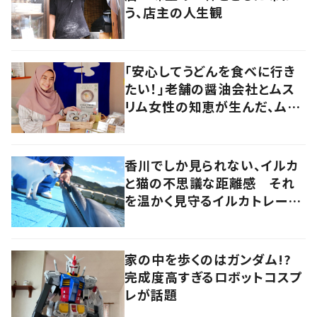
う、店主の人生観
「安心してうどんを食べに行き
たい！」老舗の醤油会社とムス
リム女性の知恵が生んだ、ムス
リムに優しい“うどんだし醤
油”。
香川でしか見られない、イルカ
と猫の不思議な距離感 それ
を温かく見守るイルカトレーナ
ーの努力
家の中を歩くのはガンダム!?
完成度高すぎるロボットコスプ
レが話題