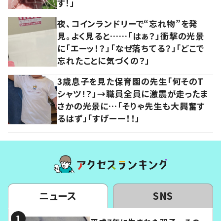
す！」
夜、コインランドリーで“忘れ物”を発
見。よく見ると……「はぁ？」衝撃の光景
に「エーッ！？」「なぜ落ちてる？」「どこで
忘れたことに気づくの？」
3歳息子を見た保育園の先生「何そのT
シャツ！？」→職員全員に激震が走ったま
さかの光景に…「そりゃ先生も大興奮す
るはず」「すげーー！！」
ニュース
SNS