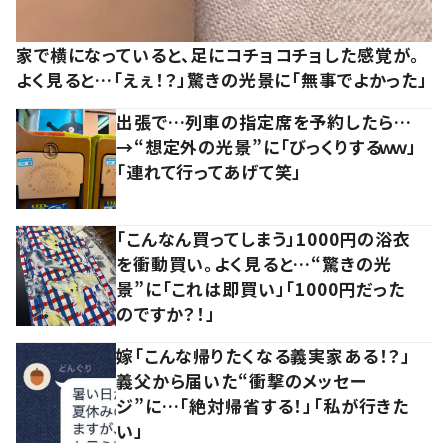
家で横になっていると、足にコチョコチョした感覚が。
よく見ると…「えぇ！？」驚きの光景に「無事でよかった」
出張で…列車の指定席を予約したら…
→“想定外の光景”に「びっくりするｗｗ」
「連れて行ってあげて笑」
「こんなん買ってしまう」1000円の浴衣
を衝動買い。よく見ると…“驚きの光
景”に「これは即買い」「1000円だった
のですか？！」
嫁「こんな帰りたくなる義実家ある！？」
義父から届いた“衝撃のメッセー
ジ”に…「絶対帰省する！」「私が行きた
い」