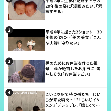
平成7年に生まれた双子…その
29年後の姿に「漫画みたい」「素
敵すぎる」
平成6年に撮った2ショット 30
年後の姿に…「美男美女」「こん
な夫婦になりたい」
孫のためにお弁当を作った祖
母 孫が絶賛したお弁当に「美
味しそう」「お弁当すごい」
じいじを駅で待つ孫たち じい
じが来た瞬間…！？「じいじイケ
メン」「デレッデレ」「嬉しくて可
愛くてたまらない」「幸せになれ