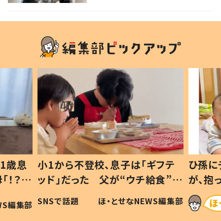
1歳息
小1から不登校、息子は「ギフテ
ひ孫に
「！？」
ッド」だった 父が“ウチ給食”を
が、抱
に「可愛
作り続ける理由とは #令和の親
「涙が
SNSで話題
ほ・とせなNEWS編集部
WS編集部
#令和の子
い」