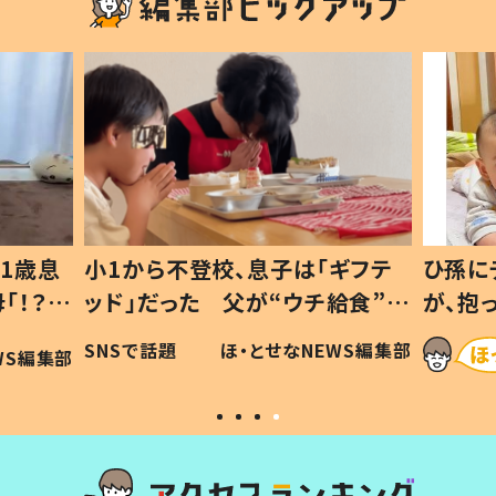
1歳息
小1から不登校、息子は「ギフテ
ひ孫に
「！？」
ッド」だった 父が“ウチ給食”を
が、抱
に「可愛
作り続ける理由とは #令和の親
「涙が
SNSで話題
ほ・とせなNEWS編集部
WS編集部
#令和の子
い」