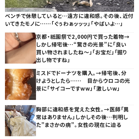
ベンチで休憩していると…遠方に違和感。その後、近付
いてきたモノに……「ぐぅわぁッッッ」「やばいよ…」
京都・祇園祭で2,000円で買った着物→
しかし帰宅後…“驚きの光景”に「良い
買い物されましたね～」「お宝だ」「掘り
出し物ですね」
ミスドでドーナツを購入。→帰宅後、分
けようとしたら…… 目からウロコの光
景に「サイコーですww」「激しいw」
胸部に違和感を覚えた女性。→医師「異
常はありません」しかしその後…判明し
た”まさかの病”。女性の現在に迫る