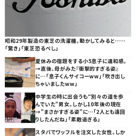
昭和29年製造の東芝の洗濯機。動かしてみると……
「驚き」「東芝恐るべし」
夏休みの宿題をする小5息子に違和感。
→直後、母がみた『衝撃的すぎる姿』
に…「息子くんサイコーww」「吹き出し
ちゃいましたww」
中学生の時に出会うも“別々の道を歩
んでいた”男女。しかし10年後の現在
→”まさかすぎる姿”に…「2人とも遠回
りしたんだね」「素敵過ぎる」
スタバでワッフルを注文した女性。しか