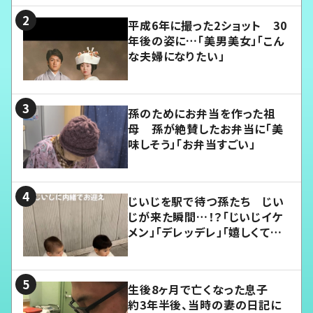
平成6年に撮った2ショット 30
年後の姿に…「美男美女」「こん
な夫婦になりたい」
孫のためにお弁当を作った祖
母 孫が絶賛したお弁当に「美
味しそう」「お弁当すごい」
じいじを駅で待つ孫たち じい
じが来た瞬間…！？「じいじイケ
メン」「デレッデレ」「嬉しくて可
愛くてたまらない」「幸せになれ
る」
生後8ヶ月で亡くなった息子
約3年半後、当時の妻の日記に