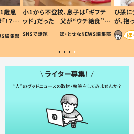
1歳息
小1から不登校、息子は「ギフテ
ひ孫に
「！？」
ッド」だった 父が“ウチ給食”を
が、抱
に「可愛
作り続ける理由とは #令和の親
「涙が
SNSで話題
ほ・とせなNEWS編集部
WS編集部
#令和の子
い」
ライター募集！
“人”のグッドニュースの取材・執筆をしてみませんか？