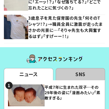
に「エーッ！？」「なぜ落ちてる？」「どこで
忘れたことに気づくの？」
3歳息子を見た保育園の先生「何そのT
シャツ！？」→職員全員に激震が走ったま
さかの光景に…「そりゃ先生も大興奮す
るはず」「すげーー！！」
ニュース
SNS
平成7年に生まれた双子…その
29年後の姿に「漫画みたい」「素
敵すぎる」