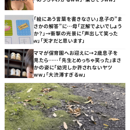
「絵にあう言葉を書きなさい」息子の”ま
さかの解答”に…母「正解でよいでしょう
か？」→衝撃の光景に「声出して笑った
ｗ」「天才だと思います」
ママが保育園へお迎えに→2歳息子を
見たら……「先生とめっちゃ笑った」まさ
かの姿に「幼児しか許されないヤツ
ww」「大渋滞すぎるw」