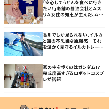
「安心してうどんを食べに行き
たい！」老舗の醤油会社とムス
リム女性の知恵が生んだ、ムス
リムに優しい“うどんだし醤
油”。
香川でしか見られない、イルカ
と猫の不思議な距離感 それ
を温かく見守るイルカトレーナ
ーの努力
家の中を歩くのはガンダム!?
完成度高すぎるロボットコスプ
レが話題