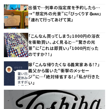
出張で…列車の指定席を予約したら…
→“想定外の光景”に「びっくりするｗｗ」
「連れて行ってあげて笑」
「こんなん買ってしまう」1000円の浴衣
を衝動買い。よく見ると…“驚きの光
景”に「これは即買い」「1000円だった
のですか？！」
嫁「こんな帰りたくなる義実家ある！？」
義父から届いた“衝撃のメッセー
ジ”に…「絶対帰省する！」「私が行きた
い」