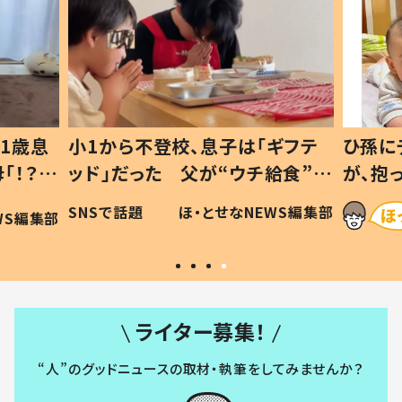
1歳息
小1から不登校、息子は「ギフテ
ひ孫に
「！？」
ッド」だった 父が“ウチ給食”を
が、抱
に「可愛
作り続ける理由とは #令和の親
「涙が
SNSで話題
ほ・とせなNEWS編集部
WS編集部
#令和の子
い」
ライター募集！
“人”のグッドニュースの取材・執筆をしてみませんか？