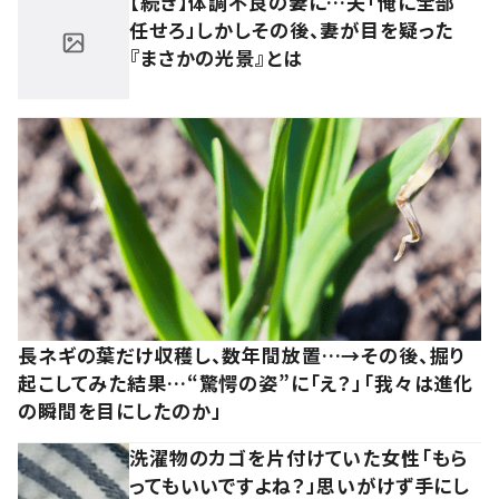
【続き】体調不良の妻に…夫「俺に全部
任せろ」しかしその後、妻が目を疑った
『まさかの光景』とは
長ネギの葉だけ収穫し、数年間放置…→その後、掘り
起こしてみた結果…“驚愕の姿”に「え？」「我々は進化
の瞬間を目にしたのか」
洗濯物のカゴを片付けていた女性「もら
ってもいいですよね？」思いがけず手にし