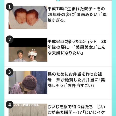
平成7年に生まれた双子…その
29年後の姿に「漫画みたい」「素
敵すぎる」
平成6年に撮った2ショット 30
年後の姿に…「美男美女」「こん
な夫婦になりたい」
孫のためにお弁当を作った祖
母 孫が絶賛したお弁当に「美
味しそう」「お弁当すごい」
じいじを駅で待つ孫たち じい
じが来た瞬間…！？「じいじイケ