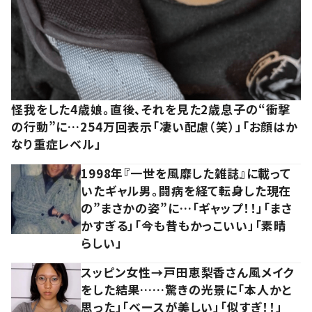
怪我をした4歳娘。直後、それを見た2歳息子の“衝撃
の行動”に…254万回表示「凄い配慮（笑）」「お顔はか
なり重症レベル」
1998年『一世を風靡した雑誌』に載って
いたギャル男。闘病を経て転身した現在
の”まさかの姿”に…「ギャップ！！」「まさ
かすぎる」「今も昔もかっこいい」「素晴
らしい」
スッピン女性→戸田恵梨香さん風メイク
をした結果……驚きの光景に「本人かと
思った」「ベースが美しい」「似すぎ！！」