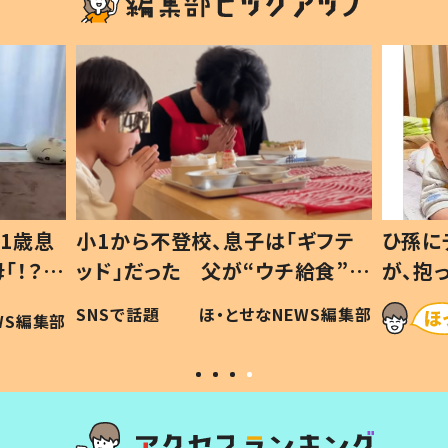
1歳息
小1から不登校、息子は「ギフテ
ひ孫に
「！？」
ッド」だった 父が“ウチ給食”を
が、抱
に「可愛
作り続ける理由とは #令和の親
「涙が
SNSで話題
ほ・とせなNEWS編集部
WS編集部
#令和の子
い」