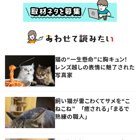
猫の“一生懸命”に胸キュン！
レンズ越しの表情に魅了された
写真家
飼い猫が雷こわくてサメを“こ
ねこね” 「癒される」「まるで
熟練の職人」