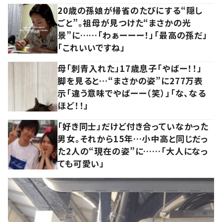
20歳の孫娘が帰省のたびにする“隠し
ごと”。祖母が見つけた“まさかの光
景”に……「わぁーーー！」「最高の孫だ」
「これいいですね」
母「刺青入れた」17歳息子「やばー！！」
脚を見ると…“まさかの姿”に277万表
示「違う意味でやばーー（笑）」「な、なる
ほど！！」
「好き同士」だけど付き合っていなかった
男女。それから15年…小中高と同じだっ
た2人の“現在の姿”に……「大人になっ
ても可愛い」