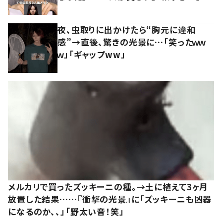
夜、虫取りに出かけたら“胸元に違和
感”→直後、驚きの光景に…「笑ったｗｗ
ｗ」「ギャップww」
メルカリで買ったズッキーニの種。→土に植えて3ヶ月
放置した結果……『衝撃の光景』に「ズッキーニも凶器
になるのか、、」「野太い音！笑」