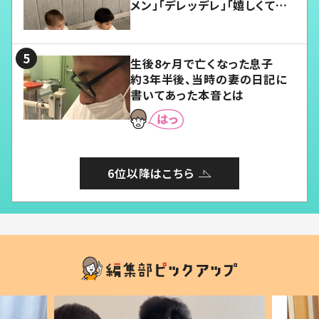
メン」「デレッデレ」「嬉しくて可
愛くてたまらない」「幸せになれ
る」
生後8ヶ月で亡くなった息子
約3年半後、当時の妻の日記に
書いてあった本音とは
6位以降はこちら