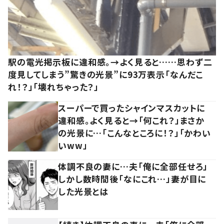
駅の電光掲示板に違和感。→よく見ると……思わず二
度見してしまう”驚きの光景”に93万表示「なんだこ
れ！？」「壊れちゃった？」
スーパーで買ったシャインマスカットに
違和感。よく見ると→「何これ？」まさか
の光景に…「こんなところに！？」「かわい
いww」
体調不良の妻に…夫「俺に全部任せろ」
しかし数時間後「なにこれ…」妻が目に
した光景とは