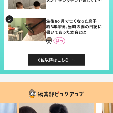
メン」「デレッデレ」「嬉しくて可
愛くてたまらない」「幸せになれ
る」
生後8ヶ月で亡くなった息子
約3年半後、当時の妻の日記に
書いてあった本音とは
6位以降はこちら