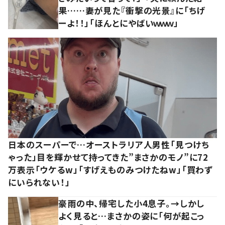
果……妻が見た『衝撃の光景』に「ちげ
ーよ！！」「ほんとにやばいｗｗｗ」
日本のスーパーで…オーストラリア人男性「見つけち
ゃった」目を輝かせて持ってきた”まさかのモノ”に72
万表示「ウケるw」「すげえものみつけたねw」「買わず
にいられない！」
豪雨の中、帰宅した小4息子。→しかし
よく見ると…まさかの姿に「何が起こっ