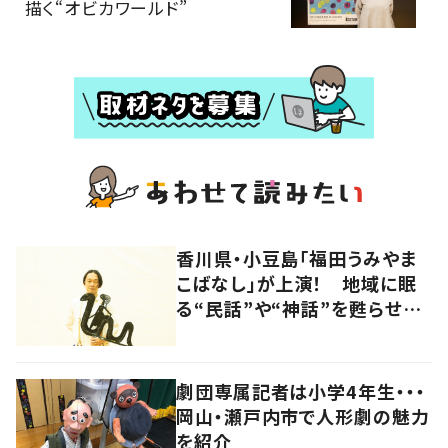
描く“オビカワールド”
香川県・小豆島「福田うみやま
こばなし」が上演！ 地域に眠
る“民話”や“神話”を甦らせつ
ないでいく影絵師の新たな挑
戦とは
劇団専属記者は小学4年生・・・
岡山・瀬戸内市で人形劇の魅力
を紹介