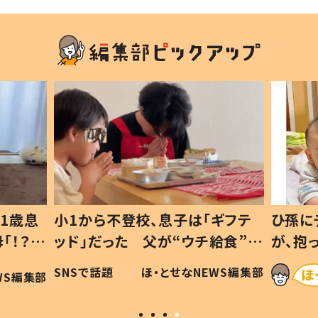
1歳息
小1から不登校、息子は「ギフテ
ひ孫に
「！？」
ッド」だった 父が“ウチ給食”を
が、抱
に「可愛
作り続ける理由とは #令和の親
「涙が
SNSで話題
ほ・とせなNEWS編集部
WS編集部
#令和の子
い」