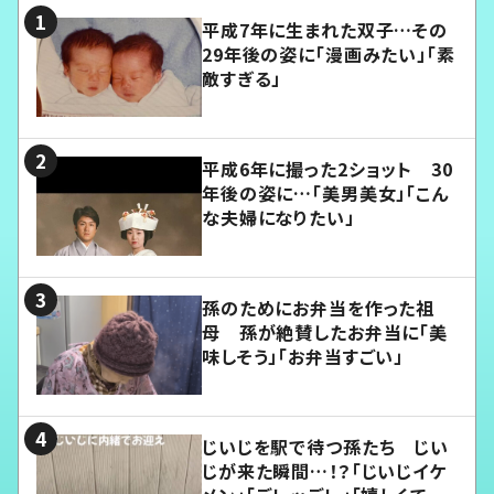
平成7年に生まれた双子…その
29年後の姿に「漫画みたい」「素
敵すぎる」
平成6年に撮った2ショット 30
年後の姿に…「美男美女」「こん
な夫婦になりたい」
孫のためにお弁当を作った祖
母 孫が絶賛したお弁当に「美
味しそう」「お弁当すごい」
じいじを駅で待つ孫たち じい
じが来た瞬間…！？「じいじイケ