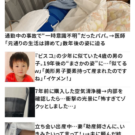
通勤中の事故で“一時意識不明”だったパパ。→医師
「元通りの生活は諦めて」数年後の姿に迫る
『ビスコ』の少年に似ていた4歳の男の
子。19年後の“まさかの姿”に…「似てる
ｗ」「美形男子要素持って産まれたのです
ね」「イケメン！」
7年前に購入した空気清浄機→内部を
確認したら…衝撃の光景に「怖すぎてゾ
クッとしました…」
立ち会い出産中…妻「助産師さんに、い
きみたいって言って！」→夫に頼んだ結