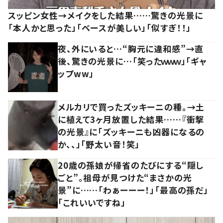
スッピン女性→メイクをした結果……驚きの光景に
「本人かと思った」「ベースが美しい」「似すぎ！！」
夜、外にいると…“胸元に違和感”→直
後、驚きの光景に…「笑ったｗｗｗ」「ギャ
ップww」
メルカリで買ったズッキーニの種。→土
に植えて3ヶ月放置した結果……『衝撃
の光景』に「ズッキーニも凶器になるの
か、、」「野太い音！笑」
20歳の孫娘が帰省のたびにする“隠し
ごと”。祖母が見つけた“まさかの光
景”に……「わぁーーー！」「最高の孫だ」
「これいいですね」