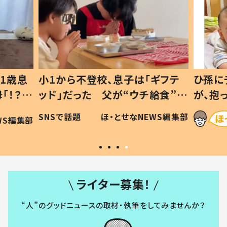
1歳息
小1から不登校、息子は「ギフテ
ひ孫に
「！？」
ッド」だった 父が“ウチ給食”を
が、抱
に「可愛
作り続ける理由とは #令和の親
「涙が
SNSで話題
ほ・とせなNEWS編集部
WS編集部
#令和の子
い」
ライター募集！
“人”のグッドニュースの取材・執筆をしてみませんか？