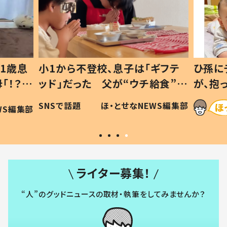
1歳息
小1から不登校、息子は「ギフテ
ひ孫に
「！？」
ッド」だった 父が“ウチ給食”を
が、抱
に「可愛
作り続ける理由とは #令和の親
「涙が
SNSで話題
ほ・とせなNEWS編集部
WS編集部
#令和の子
い」
ライター募集！
“人”のグッドニュースの取材・執筆をしてみませんか？