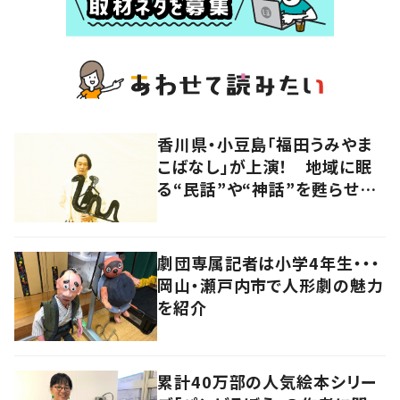
香川県・小豆島「福田うみやま
こばなし」が上演！ 地域に眠
る“民話”や“神話”を甦らせつ
ないでいく影絵師の新たな挑
戦とは
劇団専属記者は小学4年生・・・
岡山・瀬戸内市で人形劇の魅力
を紹介
累計40万部の人気絵本シリー