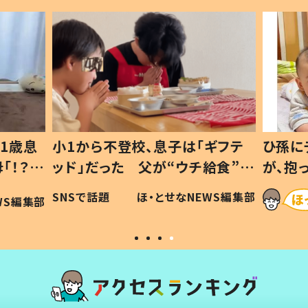
1歳息
小1から不登校、息子は「ギフテ
ひ孫に
「！？」
ッド」だった 父が“ウチ給食”を
が、抱
に「可愛
作り続ける理由とは #令和の親
「涙が
SNSで話題
ほ・とせなNEWS編集部
WS編集部
#令和の子
い」