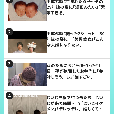
平成7年に生まれた双子…その
29年後の姿に「漫画みたい」「素
敵すぎる」
平成6年に撮った2ショット 30
年後の姿に…「美男美女」「こん
な夫婦になりたい」
孫のためにお弁当を作った祖
母 孫が絶賛したお弁当に「美
味しそう」「お弁当すごい」
じいじを駅で待つ孫たち じい
じが来た瞬間…！？「じいじイケ
メン」「デレッデレ」「嬉しくて可