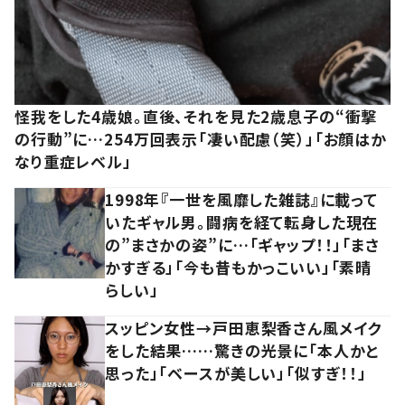
怪我をした4歳娘。直後、それを見た2歳息子の“衝撃
の行動”に…254万回表示「凄い配慮（笑）」「お顔はか
なり重症レベル」
1998年『一世を風靡した雑誌』に載って
いたギャル男。闘病を経て転身した現在
の”まさかの姿”に…「ギャップ！！」「まさ
かすぎる」「今も昔もかっこいい」「素晴
らしい」
スッピン女性→戸田恵梨香さん風メイク
をした結果……驚きの光景に「本人かと
思った」「ベースが美しい」「似すぎ！！」