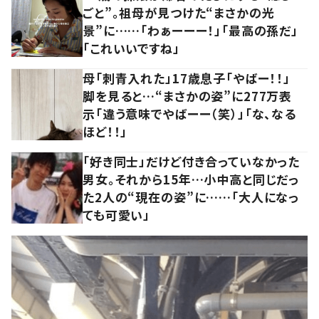
ごと”。祖母が見つけた“まさかの光
景”に……「わぁーーー！」「最高の孫だ」
「これいいですね」
母「刺青入れた」17歳息子「やばー！！」
脚を見ると…“まさかの姿”に277万表
示「違う意味でやばーー（笑）」「な、なる
ほど！！」
「好き同士」だけど付き合っていなかった
男女。それから15年…小中高と同じだっ
た2人の“現在の姿”に……「大人になっ
ても可愛い」