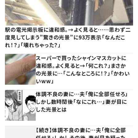
駅の電光掲示板に違和感。→よく見ると……思わず二
度見してしまう”驚きの光景”に93万表示「なんだこ
れ！？」「壊れちゃった？」
スーパーで買ったシャインマスカットに
違和感。よく見ると→「何これ？」まさか
の光景に…「こんなところに！？」「かわい
いww」
体調不良の妻に…夫「俺に全部任せろ」
しかし数時間後「なにこれ…」妻が目に
した光景とは
【続き】体調不良の妻に…夫「俺に全部
任せろ」しかしその後、妻が目を疑った