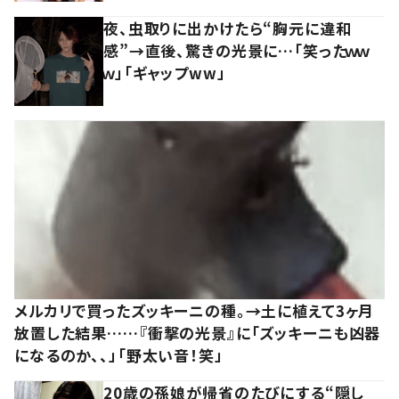
夜、虫取りに出かけたら“胸元に違和
感”→直後、驚きの光景に…「笑ったｗｗ
ｗ」「ギャップww」
メルカリで買ったズッキーニの種。→土に植えて3ヶ月
放置した結果……『衝撃の光景』に「ズッキーニも凶器
になるのか、、」「野太い音！笑」
20歳の孫娘が帰省のたびにする“隠し