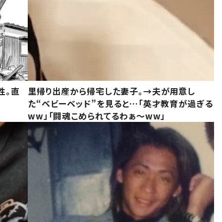
性。直
里帰り出産から帰宅した妻子。→夫が用意し
た“ベビーベッド”を見ると…「英才教育が過ぎる
ww」「闘魂こめられてるわぁ～ww」