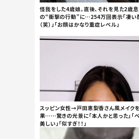
怪我をした4歳娘。直後、それを見た2歳
の“衝撃の行動”に…254万回表示「凄い
（笑）」「お顔はかなり重症レベル」
スッピン女性→戸田恵梨香さん風メイク
果……驚きの光景に「本人かと思った」「
美しい」「似すぎ！！」