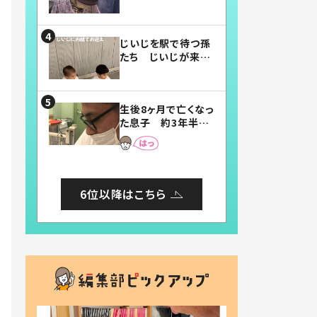
賛したお弁当に「美
味しそう」「お弁当す
ごい」
じいじを駅で待つ孫
たち じいじが来た
瞬間…！？「じいじイ
ケメン」「デレッデレ」
「嬉しくて可愛くてた
生後8ヶ月で亡くなっ
まらない」「幸せにな
た息子 約3年半
れる」
後、当時の妻の日記
に書いてあった本音
とは
6位以降はこちら