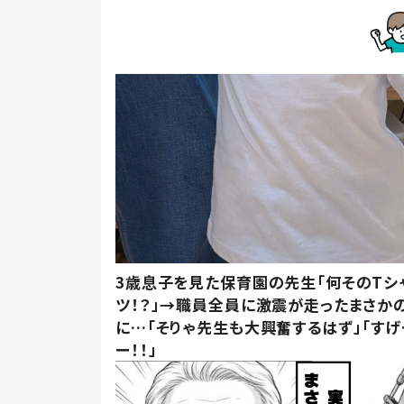
3歳息子を見た保育園の先生「何そのTシ
ツ！？」→職員全員に激震が走ったまさか
に…「そりゃ先生も大興奮するはず」「すげ
ー！！」