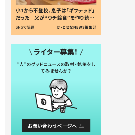
小1から不登校、息子は「ギフテッド」
だった 父が“ウチ給食”を作り続け
る理由とは #令和の親 #令和の子
SNSで話題
ほ・とせなNEWS編集部
ライター募集！
“人”のグッドニュースの取材・執筆をし
てみませんか？
お問い合わせページへ