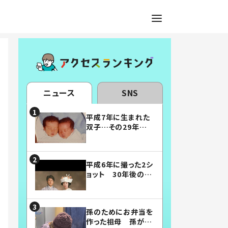
ニュース
SNS
平成7年に生まれた
双子…その29年後
の姿に「漫画みたい」
「素敵すぎる」
平成6年に撮った2シ
ョット 30年後の姿
に…「美男美女」「こ
んな夫婦になりた
い」
孫のためにお弁当を
作った祖母 孫が絶