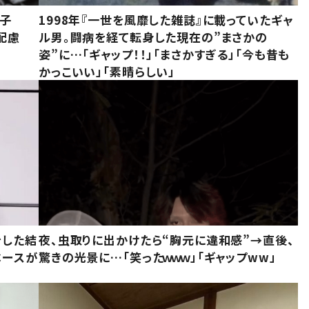
息子
1998年『一世を風靡した雑誌』に載っていたギャ
配慮
ル男。闘病を経て転身した現在の”まさかの
姿”に…「ギャップ！！」「まさかすぎる」「今も昔も
かっこいい」「素晴らしい」
をした結
夜、虫取りに出かけたら“胸元に違和感”→直後、
ベースが
驚きの光景に…「笑ったｗｗｗ」「ギャップww」