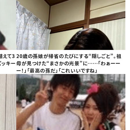
植えて3
20歳の孫娘が帰省のたびにする“隠しごと”。祖
ズッキー
母が見つけた“まさかの光景”に……「わぁーー
ー！」「最高の孫だ」「これいいですね」