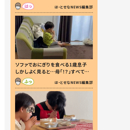
た本音とは
ほ・とせなNEWS編集部
ソファでおにぎりを食べる1歳息子
しかしよく見ると…母「！？」すべてを
察した母の投稿に「可愛いから許
ほ・とせなNEWS編集部
す！」「現行犯〜」