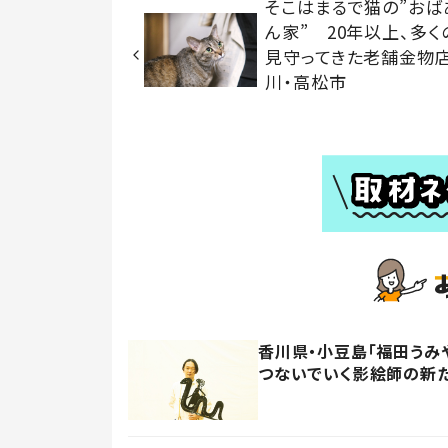
そこはまるで猫の”おば
ん家” 20年以上、多く
見守ってきた老舗金物
川・高松市
香川県・小豆島「福田うみ
つないでいく影絵師の新