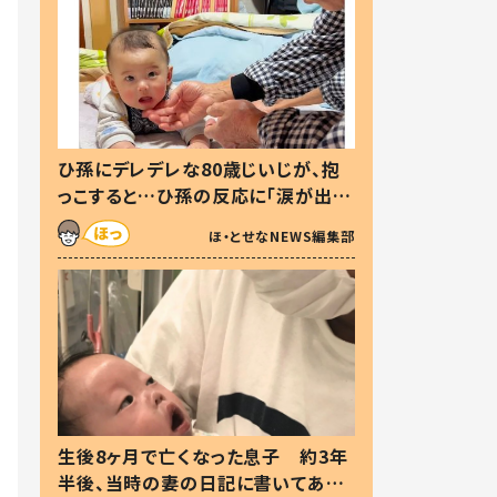
ひ孫にデレデレな80歳じいじが、抱
っこすると…ひ孫の反応に「涙が出ま
した」「可愛くて仕方ない」
ほ・とせなNEWS編集部
生後8ヶ月で亡くなった息子 約3年
半後、当時の妻の日記に書いてあっ