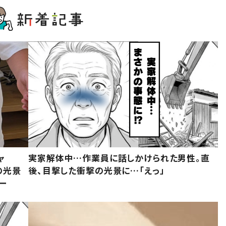
ャ
実家解体中…作業員に話しかけられた男性。直
の光景
後、目撃した衝撃の光景に…「えっ」
ー