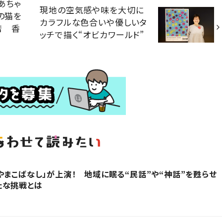
あちゃ
現地の空気感や味を大切に
の猫を
カラフルな色合いや優しいタ
店 香
ッチで描く“オビカワールド”
やまこばなし」が上演！ 地域に眠る“民話”や“神話”を甦らせ
たな挑戦とは