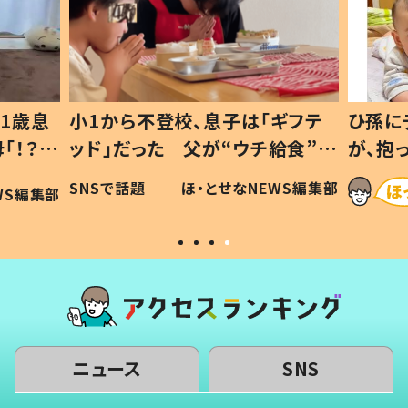
1歳息
小1から不登校、息子は「ギフテ
ひ孫に
「！？」
ッド」だった 父が“ウチ給食”を
が、抱
に「可愛
作り続ける理由とは #令和の親
「涙が
SNSで話題
ほ・とせなNEWS編集部
WS編集部
#令和の子
い」
ニュース
SNS