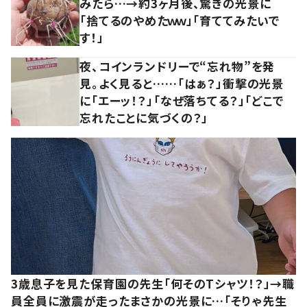
みたら…→約3ヶ月後、驚きの光景に
「捨てるのやめたｗｗ」「育ててみたいで
す！」
夜、コインランドリーで“忘れ物”を発
見。よく見ると……「はぁ？」衝撃の光景
に「エーッ！？」「なぜ落ちてる？」「どこで
忘れたことに気づくの？」
3歳息子を見た保育園の先生「何そのTシャツ！？」→職
員全員に激震が走ったまさかの光景に…「そりゃ先生