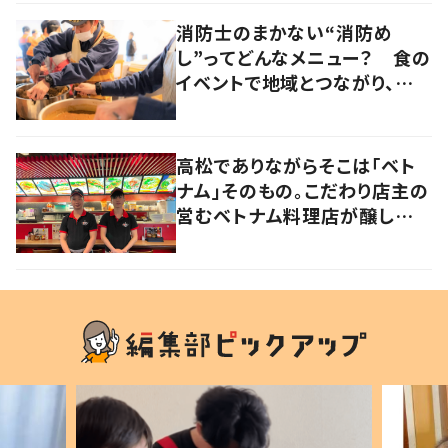
消防士のまかない“消防め
し”ってどんなメニュー？ 食の
イベントで地域とつながり、防
災力の向上を目指す 岡山・真
庭市
高松でありながらそこは「ベト
ナム」そのもの。こだわり店主の
営むベトナム料理店が醸し出す
2つの側面とは？