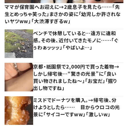
ママが保育園へお迎えに→2歳息子を見たら……「先
生とめっちゃ笑った」まさかの姿に「幼児しか許されな
いヤツww」「大渋滞すぎるw」
ベンチで休憩していると…遠方に違和
感。その後、近付いてきたモノに……「ぐ
ぅわぁッッッ」「やばいよ…」
京都・祇園祭で2,000円で買った着物→
しかし帰宅後…“驚きの光景”に「良い
買い物されましたね～」「お宝だ」「掘り
出し物ですね」
ミスドでドーナツを購入。→帰宅後、分
けようとしたら…… 目からウロコの光
景に「サイコーですww」「激しいw」