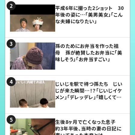
平成6年に撮った2ショット 30
年後の姿に…「美男美女」「こん
な夫婦になりたい」
孫のためにお弁当を作った祖
母 孫が絶賛したお弁当に「美
味しそう」「お弁当すごい」
じいじを駅で待つ孫たち じい
じが来た瞬間…！？「じいじイケ
メン」「デレッデレ」「嬉しくて可
愛くてたまらない」「幸せになれ
る」
生後8ヶ月で亡くなった息子
約3年半後、当時の妻の日記に