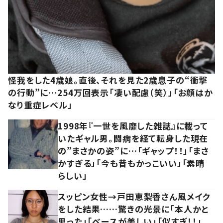
怪我をした4歳娘。直後、それを見た2歳息子の“衝撃
の行動”に…254万回表示「凄い配慮（笑）」「お顔はか
なり重症レベル」
1998年『一世を風靡した雑誌』に載って
いたギャル男。闘病を経て転身した現在
の”まさかの姿”に…「ギャップ！！」「まさ
かすぎる」「今も昔もかっこいい」「素晴
らしい」
スッピン女性→戸田恵梨香さん風メイク
をした結果……驚きの光景に「本人かと
思った」「ベースが美しい」「似すぎ！！」