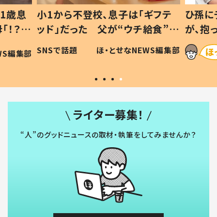
1歳息
小1から不登校、息子は「ギフテ
ひ孫に
「！？」
ッド」だった 父が“ウチ給食”を
が、抱
に「可愛
作り続ける理由とは #令和の親
「涙が
SNSで話題
ほ・とせなNEWS編集部
WS編集部
#令和の子
い」
ライター募集！
“人”のグッドニュースの取材・執筆をしてみませんか？