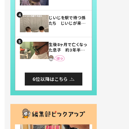
賛したお弁当に「美
味しそう」「お弁当す
ごい」
じいじを駅で待つ孫
たち じいじが来た
瞬間…！？「じいじイ
ケメン」「デレッデレ」
「嬉しくて可愛くてた
生後8ヶ月で亡くなっ
まらない」「幸せにな
た息子 約3年半
れる」
後、当時の妻の日記
に書いてあった本音
とは
6位以降はこちら