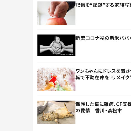
記憶を“記録”する家族写
新型コロナ禍の新米パパ・
ワンちゃんにドレスを着さ
転で不動在庫を“リメイク
保護した猫に難病、CF支
の愛情 香川・高松市