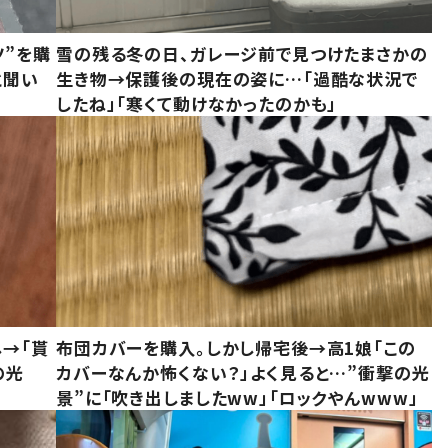
ツ”を購
雪の残る冬の日、ガレージ前で見つけたまさかの
と聞い
生き物→保護後の現在の姿に…「過酷な状況で
したね」「寒くて動けなかったのかも」
し→「貰
布団カバーを購入。しかし帰宅後→高1娘「この
の光
カバーなんか怖くない？」よく見ると…”衝撃の光
景”に「吹き出しましたww」「ロックやんwww」