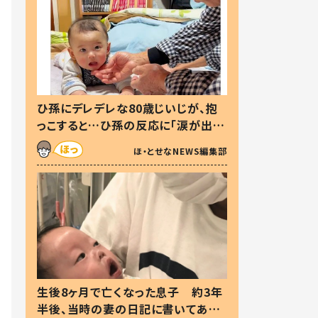
ひ孫にデレデレな80歳じいじが、抱
っこすると…ひ孫の反応に「涙が出ま
した」「可愛くて仕方ない」
ほ・とせなNEWS編集部
生後8ヶ月で亡くなった息子 約3年
半後、当時の妻の日記に書いてあっ