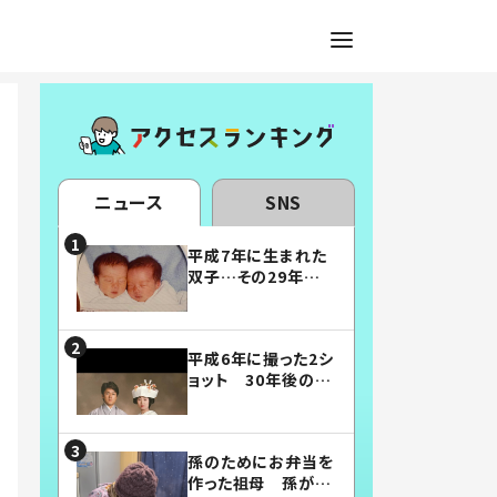
ニュース
SNS
平成7年に生まれた
双子…その29年後
の姿に「漫画みたい」
「素敵すぎる」
平成6年に撮った2シ
ョット 30年後の姿
に…「美男美女」「こ
んな夫婦になりた
い」
孫のためにお弁当を
作った祖母 孫が絶