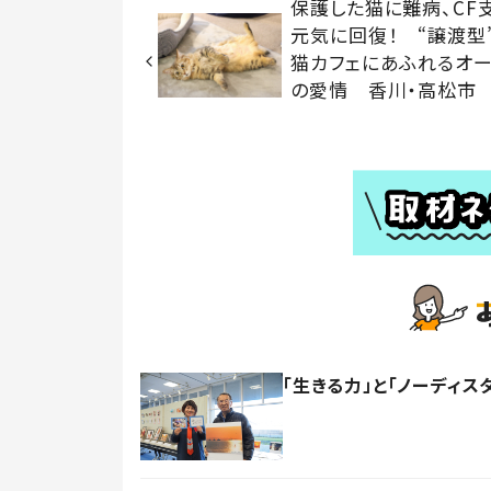
保護した猫に難病、CF
元気に回復！ “譲渡型
猫カフェにあふれるオ
の愛情 香川・高松市
「生きる力」と「ノーディス