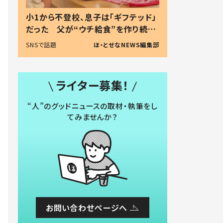
小1から不登校、息子は「ギフテッド」
だった 父が“ウチ給食”を作り続け
る理由とは #令和の親 #令和の子
SNSで話題
ほ・とせなNEWS編集部
ライター募集！
“人”のグッドニュースの取材・執筆をし
てみませんか？
お問い合わせページへ