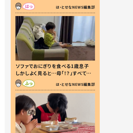
た本音とは
ほ・とせなNEWS編集部
ソファでおにぎりを食べる1歳息子
しかしよく見ると…母「！？」すべてを
察した母の投稿に「可愛いから許
ほ・とせなNEWS編集部
す！」「現行犯〜」