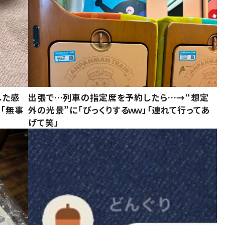
した感
出張で…列車の指定席を予約したら…→“想定
に「無事
外の光景”に「びっくりするｗｗ」「連れて行ってあ
げて笑」