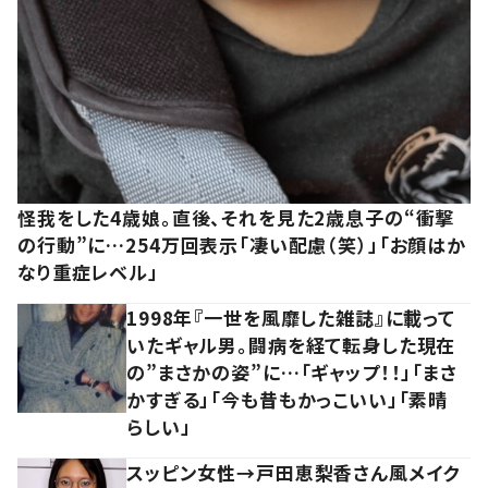
怪我をした4歳娘。直後、それを見た2歳息子の“衝撃
の行動”に…254万回表示「凄い配慮（笑）」「お顔はか
なり重症レベル」
1998年『一世を風靡した雑誌』に載って
いたギャル男。闘病を経て転身した現在
の”まさかの姿”に…「ギャップ！！」「まさ
かすぎる」「今も昔もかっこいい」「素晴
らしい」
スッピン女性→戸田恵梨香さん風メイク