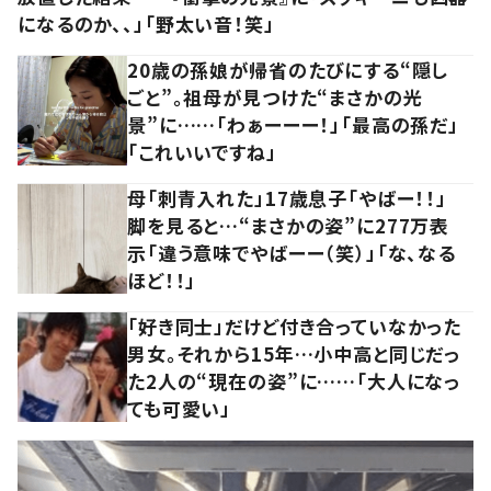
になるのか、、」「野太い音！笑」
20歳の孫娘が帰省のたびにする“隠し
ごと”。祖母が見つけた“まさかの光
景”に……「わぁーーー！」「最高の孫だ」
「これいいですね」
母「刺青入れた」17歳息子「やばー！！」
脚を見ると…“まさかの姿”に277万表
示「違う意味でやばーー（笑）」「な、なる
ほど！！」
「好き同士」だけど付き合っていなかった
男女。それから15年…小中高と同じだっ
た2人の“現在の姿”に……「大人になっ
ても可愛い」