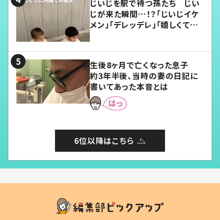
じいじを駅で待つ孫たち じい
じが来た瞬間…！？「じいじイケ
メン」「デレッデレ」「嬉しくて可
愛くてたまらない」「幸せになれ
る」
生後8ヶ月で亡くなった息子
約3年半後、当時の妻の日記に
書いてあった本音とは
6位以降はこちら