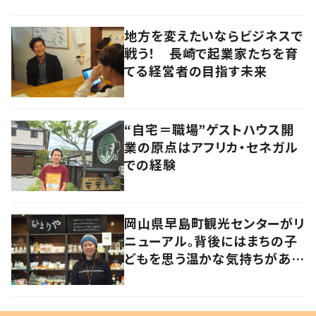
地方を変えたいならビジネスで
戦う！ 長崎で起業家たちを育
てる経営者の目指す未来
“自宅＝職場”ゲストハウス開
業の原点はアフリカ・セネガル
での経験
岡山県早島町観光センターがリ
ニューアル。背後にはまちの子
どもを思う温かな気持ちがあっ
た