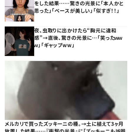
をした結果……驚きの光景に「本人かと
思った」「ベースが美しい」「似すぎ！！」
夜、虫取りに出かけたら“胸元に違和
感”→直後、驚きの光景に…「笑ったｗｗ
ｗ」「ギャップww」
メルカリで買ったズッキーニの種。→土に植えて3ヶ月
放置した結果……『衝撃の光景』に「ズッキーニも凶器