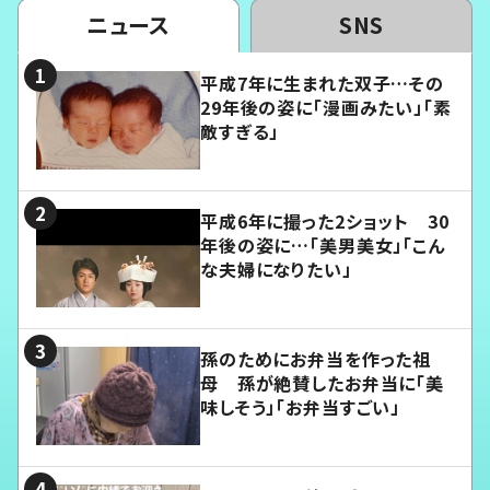
ニュース
SNS
平成7年に生まれた双子…その
29年後の姿に「漫画みたい」「素
敵すぎる」
平成6年に撮った2ショット 30
年後の姿に…「美男美女」「こん
な夫婦になりたい」
孫のためにお弁当を作った祖
母 孫が絶賛したお弁当に「美
味しそう」「お弁当すごい」