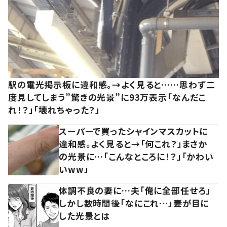
駅の電光掲示板に違和感。→よく見ると……思わず二
度見してしまう”驚きの光景”に93万表示「なんだこ
れ！？」「壊れちゃった？」
スーパーで買ったシャインマスカットに
違和感。よく見ると→「何これ？」まさか
の光景に…「こんなところに！？」「かわい
いww」
体調不良の妻に…夫「俺に全部任せろ」
しかし数時間後「なにこれ…」妻が目に
した光景とは