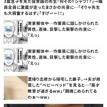
3歳息子を見た保育園の先生「何そのTシャツ！？」→職
員全員に激震が走ったまさかの光景に…「そりゃ先生
も大興奮するはず」「すげーー！！」
実家解体中…作業員に話しかけられた
男性。直後、目撃した衝撃の光景に…
「えっ」
実家解体中…作業員に話しかけられた
男性。直後、目撃した衝撃の光景に…
「えっ」
里帰り出産から帰宅した妻子。→夫が用
意した“ベビーベッド”を見ると…「英才
教育が過ぎるww」「闘魂こめられてる
わぁ～ww」