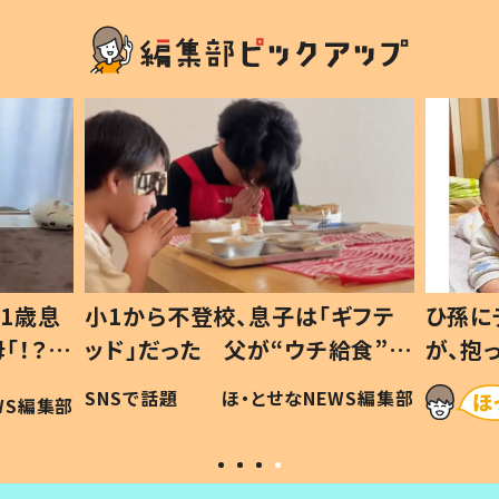
1歳息
小1から不登校、息子は「ギフテ
ひ孫に
「！？」
ッド」だった 父が“ウチ給食”を
が、抱
に「可愛
作り続ける理由とは #令和の親
「涙が
SNSで話題
ほ・とせなNEWS編集部
WS編集部
#令和の子
い」