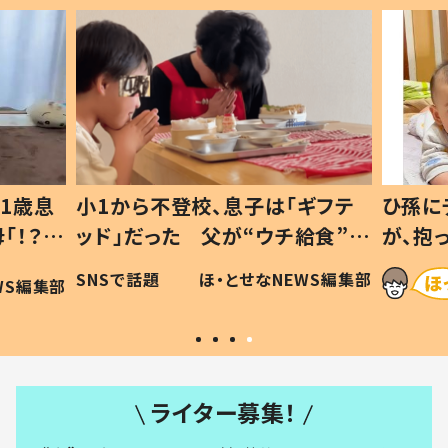
1歳息
小1から不登校、息子は「ギフテ
ひ孫に
「！？」
ッド」だった 父が“ウチ給食”を
が、抱
に「可愛
作り続ける理由とは #令和の親
「涙が
SNSで話題
ほ・とせなNEWS編集部
WS編集部
#令和の子
い」
ライター募集！