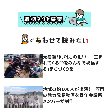
元看護師、畑活の狙い 「生ま
れてくる命をみんなで祝福す
る」まちづくりを
地域の約100人が出演！ 笠岡
の魅力発信動画を青年会議所
メンバーが制作