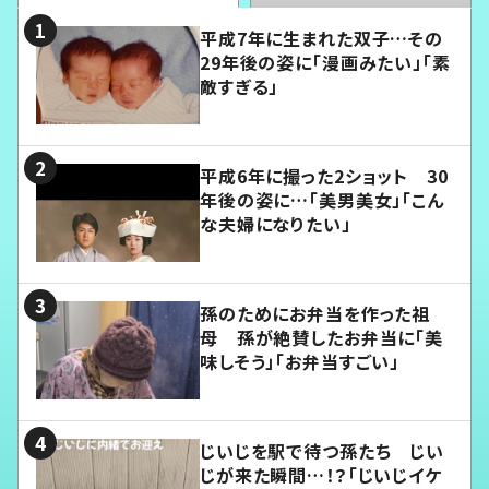
平成7年に生まれた双子…その
29年後の姿に「漫画みたい」「素
敵すぎる」
平成6年に撮った2ショット 30
年後の姿に…「美男美女」「こん
な夫婦になりたい」
孫のためにお弁当を作った祖
母 孫が絶賛したお弁当に「美
味しそう」「お弁当すごい」
じいじを駅で待つ孫たち じい
じが来た瞬間…！？「じいじイケ