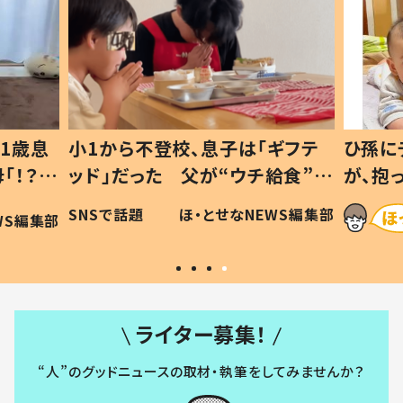
1歳息
小1から不登校、息子は「ギフテ
ひ孫に
「！？」
ッド」だった 父が“ウチ給食”を
が、抱
に「可愛
作り続ける理由とは #令和の親
「涙が
SNSで話題
ほ・とせなNEWS編集部
WS編集部
#令和の子
い」
ライター募集！
“人”のグッドニュースの取材・執筆をしてみませんか？