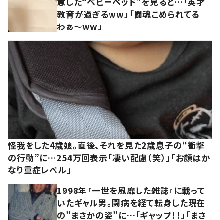
意した“ベビーベッド”を見ると…「英才
教育が過ぎるww」「闘魂こめられてる
わぁ～ww」
怪我をした4歳娘。直後、それを見た2歳息子の“衝撃
の行動”に…254万回表示「凄い配慮（笑）」「お顔はか
なり重症レベル」
1998年『一世を風靡した雑誌』に載って
いたギャル男。闘病を経て転身した現在
の”まさかの姿”に…「ギャップ！！」「まさ