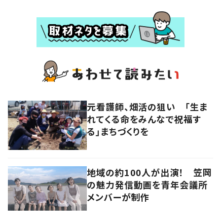
元看護師、畑活の狙い 「生ま
れてくる命をみんなで祝福す
る」まちづくりを
地域の約100人が出演！ 笠岡
の魅力発信動画を青年会議所
メンバーが制作