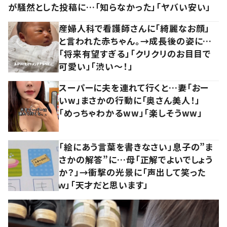
が騒然とした投稿に…「知らなかった」「ヤバい安い」
産婦人科で看護師さんに「綺麗なお顔」
と言われた赤ちゃん。→成長後の姿に…
「将来有望すぎる」「クリクリのお目目で
可愛い」「渋い～！」
スーパーに夫を連れて行くと…妻「おー
いw」まさかの行動に「奥さん美人！」
「めっちゃわかるww」「楽しそうww」
「絵にあう言葉を書きなさい」息子の”ま
さかの解答”に…母「正解でよいでしょう
か？」→衝撃の光景に「声出して笑った
ｗ」「天才だと思います」