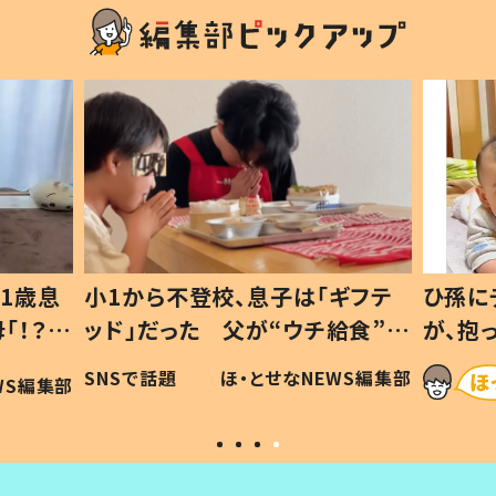
1歳息
小1から不登校、息子は「ギフテ
ひ孫に
「！？」
ッド」だった 父が“ウチ給食”を
が、抱
に「可愛
作り続ける理由とは #令和の親
「涙が
SNSで話題
ほ・とせなNEWS編集部
WS編集部
#令和の子
い」