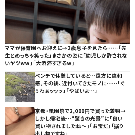
ママが保育園へお迎えに→2歳息子を見たら……「先
生とめっちゃ笑った」まさかの姿に「幼児しか許されな
いヤツww」「大渋滞すぎるw」
ベンチで休憩していると…遠方に違和
感。その後、近付いてきたモノに……「ぐ
ぅわぁッッッ」「やばいよ…」
京都・祇園祭で2,000円で買った着物→
しかし帰宅後…“驚きの光景”に「良い
買い物されましたね～」「お宝だ」「掘り
出し物ですね」