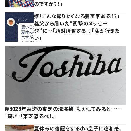
のですか？！」
嫁「こんな帰りたくなる義実家ある！？」
義父から届いた“衝撃のメッセー
ジ”に…「絶対帰省する！」「私が行きた
い」
昭和29年製造の東芝の洗濯機。動かしてみると……
「驚き」「東芝恐るべし」
夏休みの宿題をする小5息子に違和感。