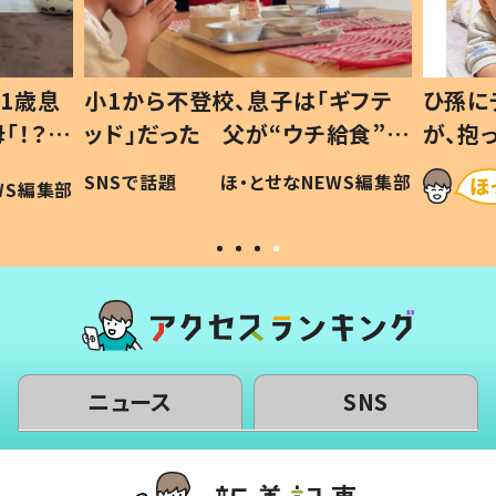
1歳息
小1から不登校、息子は「ギフテ
ひ孫に
「！？」
ッド」だった 父が“ウチ給食”を
が、抱
に「可愛
作り続ける理由とは #令和の親
「涙が
SNSで話題
ほ・とせなNEWS編集部
WS編集部
#令和の子
い」
ニュース
SNS