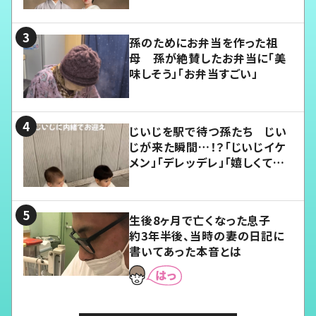
孫のためにお弁当を作った祖
母 孫が絶賛したお弁当に「美
味しそう」「お弁当すごい」
じいじを駅で待つ孫たち じい
じが来た瞬間…！？「じいじイケ
メン」「デレッデレ」「嬉しくて可
愛くてたまらない」「幸せになれ
る」
生後8ヶ月で亡くなった息子
約3年半後、当時の妻の日記に
書いてあった本音とは