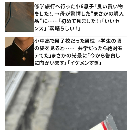
修学旅行へ行った小6息子「良い買い物
をした！」→母が驚愕した“まさかの購入
品”に……「初めて見ました！」「いいセ
ンス」「素晴らしい！」
小中高で男子校だった男性→学生の頃
の姿を見ると……「共学だったら絶対モ
テてた」まさかの光景に「今から告白し
に向かいます」「イケメンすぎ」