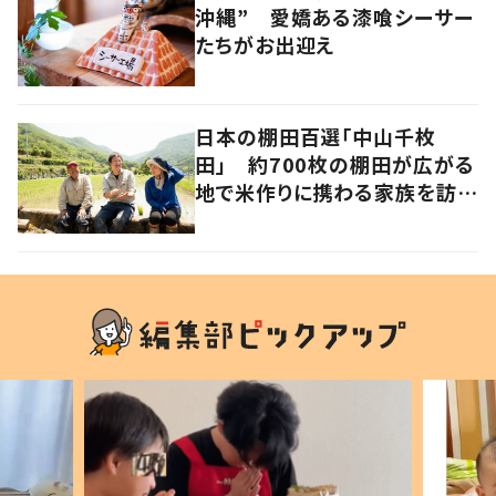
沖縄” 愛嬌ある漆喰シーサー
たちがお出迎え
日本の棚田百選「中山千枚
田」 約700枚の棚田が広がる
地で米作りに携わる家族を訪ね
て 香川・小豆島