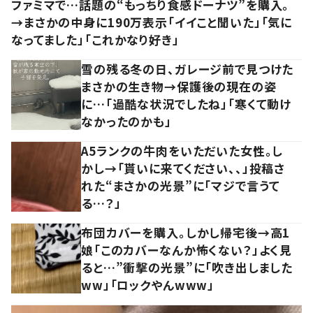
ファミマで…話題の“もっちり食感ドーナツ”を購入。
→まさかの中身に190万表示「イイこと聞いた」「気に
なってました」「これかなり好き」
雪の残る冬の日、ガレージ前で見つけた
まさかの生き物→保護後の現在の姿
に…「過酷な状況でしたね」「寒くて動け
なかったのかも」
A5ランクの牛肉をいただいた女性。し
かし→「貰いに来てください、、」投稿さ
れた“まさかの光景”に「マジで言うて
る…？」
布団カバーを購入。しかし帰宅後→高1
娘「このカバーなんか怖くない？」よく見
ると…”衝撃の光景”に「吹き出しました
ww」「ロックやんwww」