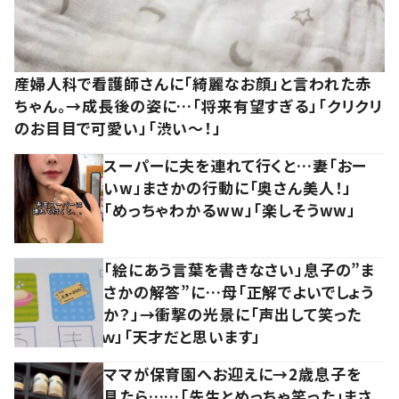
産婦人科で看護師さんに「綺麗なお顔」と言われた赤
ちゃん。→成長後の姿に…「将来有望すぎる」「クリクリ
のお目目で可愛い」「渋い～！」
スーパーに夫を連れて行くと…妻「おー
いw」まさかの行動に「奥さん美人！」
「めっちゃわかるww」「楽しそうww」
「絵にあう言葉を書きなさい」息子の”ま
さかの解答”に…母「正解でよいでしょう
か？」→衝撃の光景に「声出して笑った
ｗ」「天才だと思います」
ママが保育園へお迎えに→2歳息子を
見たら……「先生とめっちゃ笑った」まさ