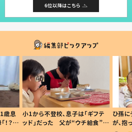
6位以降はこちら
1歳息
小1から不登校、息子は「ギフテ
ひ孫に
「！？」
ッド」だった 父が“ウチ給食”を
が、抱
に「可愛
作り続ける理由とは #令和の親
「涙が