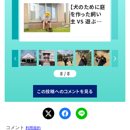
「羨ましい」「幸
【犬のために庭
せそう」の声
を作った飼い
主 VS 遊ぶ気
のない犬】シュ
ールな絵に
21.1万いい
ね！？「犬の強
い意志を感じ
る」
8 / 8
この投稿へのコメントを見る