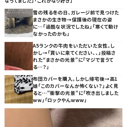
なってました」「これかなり好き」
雪の残る冬の日、ガレージ前で見つけた
まさかの生き物→保護後の現在の姿
に…「過酷な状況でしたね」「寒くて動け
なかったのかも」
A5ランクの牛肉をいただいた女性。し
かし→「貰いに来てください、、」投稿さ
れた“まさかの光景”に「マジで言うて
る…？」
布団カバーを購入。しかし帰宅後→高1
娘「このカバーなんか怖くない？」よく見
ると…”衝撃の光景”に「吹き出しました
ww」「ロックやんwww」