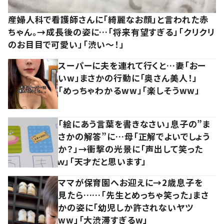
産婦人科で看護師さんに「綺麗なお顔」と言われた赤
ちゃん。→成長後の姿に…「将来有望すぎる」「クリクリ
のお目目で可愛い」「渋い～！」
スーパーに夫を連れて行くと…妻「おー
いw」まさかの行動に「奥さん美人！」
「めっちゃわかるww」「楽しそうww」
「絵にあう言葉を書きなさい」息子の”ま
さかの解答”に…母「正解でよいでしょう
か？」→衝撃の光景に「声出して笑った
ｗ」「天才だと思います」
ママが保育園へお迎えに→2歳息子を
見たら……「先生とめっちゃ笑った」まさ
かの姿に「幼児しか許されないヤツ
ww」「大渋滞すぎるw」