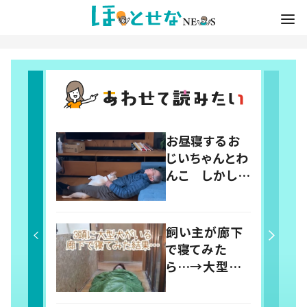
お昼寝するお
じいちゃんとわ
んこ しかしよ
く見ると…「何
回でも見てしま
う」「ラブリーす
飼い主が廊下
ぎ」の声
で寝てみた
ら…→大型犬
たちによって廊
下が天国に！？