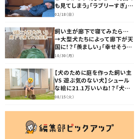
も見てしまう」「ラブリーすぎ」の
声
02/18（日）
飼い主が廊下で寝てみたら…
→大型犬たちによって廊下が天
国に！？「羨ましい」「幸せそう」
の声
10/30（月）
【犬のために庭を作った飼い主
VS 遊ぶ気のない犬】シュール
な絵に21.1万いいね！？「犬の
強い意志を感じる」
08/15（火）