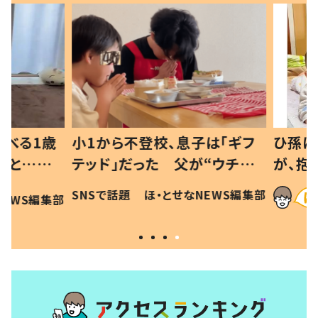
べる1歳
小1から不登校、息子は「ギフ
ひ孫にデ
と…母
テッド」だった 父が“ウチ給
が、抱っ
母の投稿
食”を作り続ける理由とは #令
に「涙が
SNSで話題
ほ・とせなNEWS編集部
EWS編集部
「現行
和の親 #令和の子
方ない」