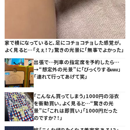
家で横になっていると、足にコチョコチョした感覚が。
よく見ると…「えぇ！？」驚きの光景に「無事でよかった」
出張で…列車の指定席を予約したら…
→“想定外の光景”に「びっくりするｗｗ」
「連れて行ってあげて笑」
「こんなん買ってしまう」1000円の浴衣
を衝動買い。よく見ると…“驚きの光
景”に「これは即買い」「1000円だった
のですか？！」
嫁「こんな帰りたくなる義実家ある！？」