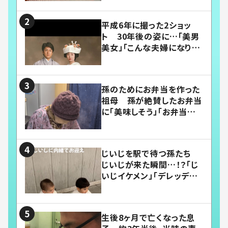
平成6年に撮った2ショッ
ト 30年後の姿に…「美男
美女」「こんな夫婦になりた
い」
孫のためにお弁当を作った
祖母 孫が絶賛したお弁当
に「美味しそう」「お弁当すご
い」
じいじを駅で待つ孫たち
じいじが来た瞬間…！？「じ
いじイケメン」「デレッデレ」
「嬉しくて可愛くてたまらな
い」「幸せになれる」
生後8ヶ月で亡くなった息