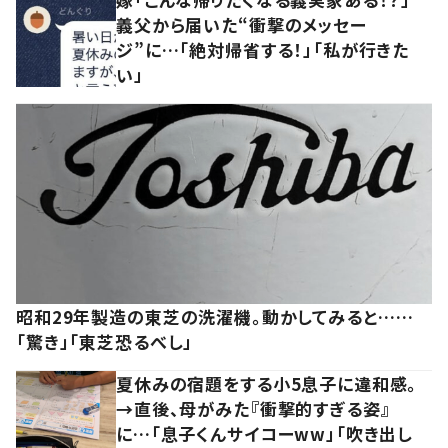
義父から届いた“衝撃のメッセー
ジ”に…「絶対帰省する！」「私が行きた
い」
昭和29年製造の東芝の洗濯機。動かしてみると……
「驚き」「東芝恐るべし」
夏休みの宿題をする小5息子に違和感。
→直後、母がみた『衝撃的すぎる姿』
に…「息子くんサイコーww」「吹き出し