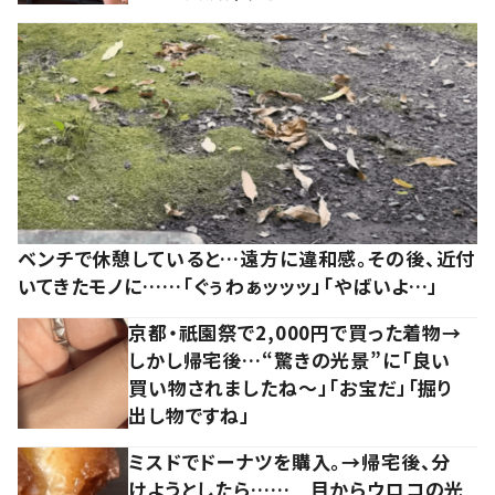
ベンチで休憩していると…遠方に違和感。その後、近付
いてきたモノに……「ぐぅわぁッッッ」「やばいよ…」
京都・祇園祭で2,000円で買った着物→
しかし帰宅後…“驚きの光景”に「良い
買い物されましたね～」「お宝だ」「掘り
出し物ですね」
ミスドでドーナツを購入。→帰宅後、分
けようとしたら…… 目からウロコの光