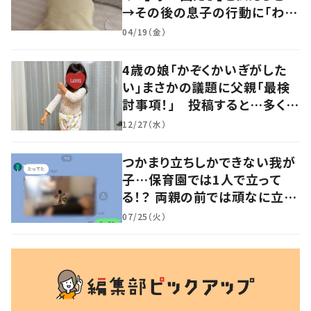
→その後の息子の行動に「わか
るよその気持ち」「うちの子も！」
04/19（金）
の声
4歳の娘「かぞくかいぎがした
い」まさかの議題に父親「最検
討事項！」 投稿すると…多くの
意見が寄せられる！
12/27（水）
つかまり立ちしかできない我が
子…保育園では1人で立って
る！？ 両親の前では頑なに立た
ない1歳児が可愛すぎる…！
07/25（火）