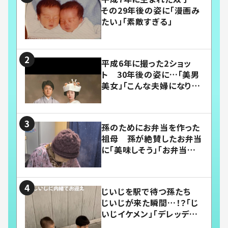
その29年後の姿に「漫画み
たい」「素敵すぎる」
平成6年に撮った2ショッ
ト 30年後の姿に…「美男
美女」「こんな夫婦になりた
い」
孫のためにお弁当を作った
祖母 孫が絶賛したお弁当
に「美味しそう」「お弁当すご
い」
じいじを駅で待つ孫たち
じいじが来た瞬間…！？「じ
いじイケメン」「デレッデレ」
「嬉しくて可愛くてたまらな