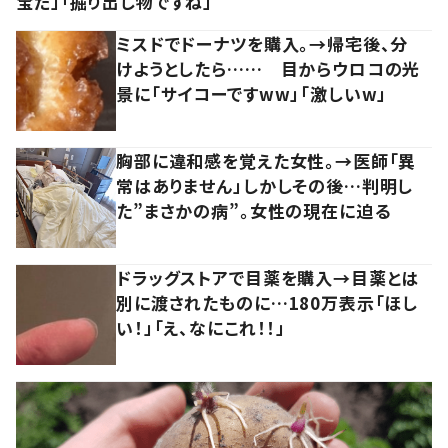
宝だ」「掘り出し物ですね」
ミスドでドーナツを購入。→帰宅後、分
けようとしたら…… 目からウロコの光
景に「サイコーですww」「激しいw」
胸部に違和感を覚えた女性。→医師「異
常はありません」しかしその後…判明し
た”まさかの病”。女性の現在に迫る
ドラッグストアで目薬を購入→目薬とは
別に渡されたものに…180万表示「ほし
い！」「え、なにこれ！！」