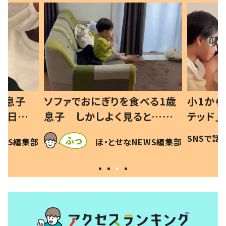
べる1歳
小1から不登校、息子は「ギフ
ひ孫にデ
と…母
テッド」だった 父が“ウチ給
が、抱っ
母の投稿
食”を作り続ける理由とは #令
に「涙が
SNSで話題
ほ・とせなNEWS編集部
EWS編集部
「現行
和の親 #令和の子
方ない」