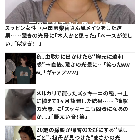
スッピン女性→戸田恵梨香さん風メイクをした結
果……驚きの光景に「本人かと思った」「ベースが美し
い」「似すぎ！！」
夜、虫取りに出かけたら“胸元に違和
感”→直後、驚きの光景に…「笑ったｗｗ
ｗ」「ギャップww」
メルカリで買ったズッキーニの種。→土
に植えて3ヶ月放置した結果……『衝撃
の光景』に「ズッキーニも凶器になるの
か、、」「野太い音！笑」
20歳の孫娘が帰省のたびにする“隠し
ごと”。祖母が見つけた“まさかの光