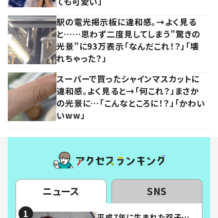
ても可愛い」
駅の電光掲示板に違和感。→よく見る
と……思わず二度見してしまう”驚きの
光景”に93万表示「なんだこれ！？」「壊
れちゃった？」
スーパーで買ったシャインマスカットに
違和感。よく見ると→「何これ？」まさか
の光景に…「こんなところに！？」「かわい
いww」
ニュース
SNS
平成7年に生まれた双子…