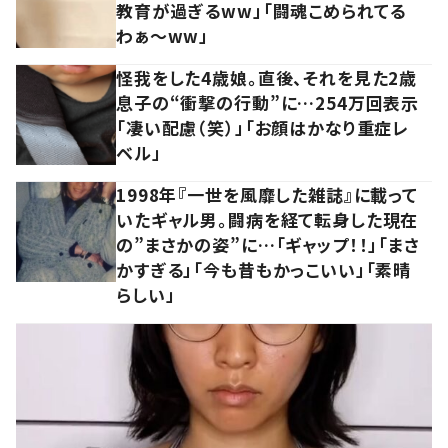
教育が過ぎるww」「闘魂こめられてる
わぁ～ww」
怪我をした4歳娘。直後、それを見た2歳
息子の“衝撃の行動”に…254万回表示
「凄い配慮（笑）」「お顔はかなり重症レ
ベル」
1998年『一世を風靡した雑誌』に載って
いたギャル男。闘病を経て転身した現在
の”まさかの姿”に…「ギャップ！！」「まさ
かすぎる」「今も昔もかっこいい」「素晴
らしい」