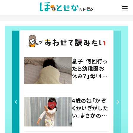
息子「何回行っ
たら幼稚園お
休み？」母「4回
だよ」と伝える
と…→その後
の息子の行動
4歳の娘「かぞ
に「わかるよそ
くかいぎがした
の気持ち」「う
い」まさかの議
ちの子も！」の
題に父親「最検
声
討事項！」 投