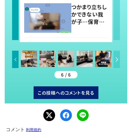
稿すると…多く
つかまり立ちし
の意見が寄せ
かできない我
られる！
が子…保育園
では1人で立っ
てる！？ 両親の
前では頑なに
立たない1歳児
が可愛すぎ
る…！
6 / 6
この投稿へのコメントを見る