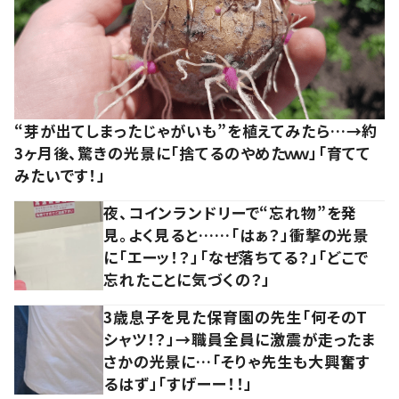
“芽が出てしまったじゃがいも”を植えてみたら…→約
3ヶ月後、驚きの光景に「捨てるのやめたｗｗ」「育てて
みたいです！」
夜、コインランドリーで“忘れ物”を発
見。よく見ると……「はぁ？」衝撃の光景
に「エーッ！？」「なぜ落ちてる？」「どこで
忘れたことに気づくの？」
3歳息子を見た保育園の先生「何そのT
シャツ！？」→職員全員に激震が走ったま
さかの光景に…「そりゃ先生も大興奮す
るはず」「すげーー！！」