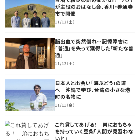
が主役のおはなし会、香川・善通寺
市で開催
11/12（土）
脳出血で突然倒れ…記憶障害に
「普通」を失って獲得した「新たな普
通」
11/12（土）
日本人と出会い「海ぶどう」の道
へ 沖縄で学び、台湾の小さな港
町の名物に
11/11（金）
これ貸してあげる！ 弟におもちゃ
を持っていく豆柴「人間が見習わな
いと」