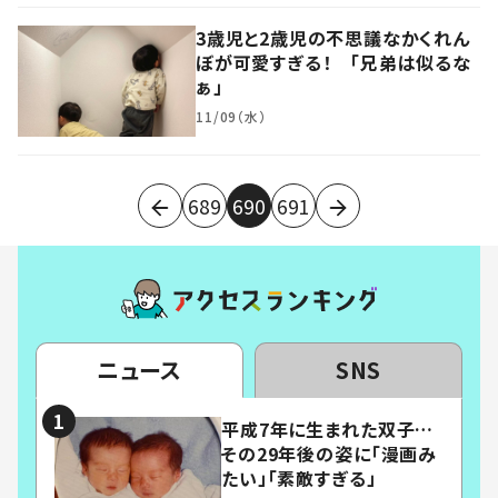
3歳児と2歳児の不思議なかくれん
ぼが可愛すぎる！ 「兄弟は似るな
ぁ」
11/09（水）
689
690
691
ニュース
SNS
平成7年に生まれた双子…
その29年後の姿に「漫画み
たい」「素敵すぎる」