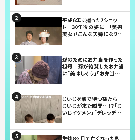
平成6年に撮った2ショッ
ト 30年後の姿に…「美男
美女」「こんな夫婦になりた
い」
孫のためにお弁当を作った
祖母 孫が絶賛したお弁当
に「美味しそう」「お弁当すご
い」
じいじを駅で待つ孫たち
じいじが来た瞬間…！？「じ
いじイケメン」「デレッデレ」
「嬉しくて可愛くてたまらな
い」「幸せになれる」
生後8ヶ月で亡くなった息