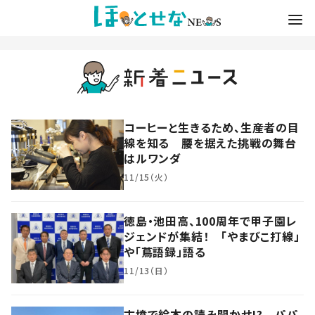
コーヒーと生きるため、生産者の目
線を知る 腰を据えた挑戦の舞台
はルワンダ
11/15（火）
徳島・池田高、100周年で甲子園レ
ジェンドが集結！ 「やまびこ打線」
や「蔦語録」語る
11/13（日）
古墳で絵本の読み聞かせ!? パパ