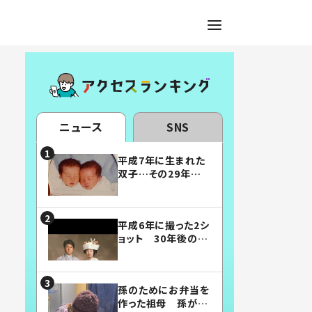
ニュース
SNS
平成7年に生まれた
双子…その29年後
の姿に「漫画みたい」
「素敵すぎる」
平成6年に撮った2シ
ョット 30年後の姿
に…「美男美女」「こ
んな夫婦になりた
い」
孫のためにお弁当を
作った祖母 孫が絶