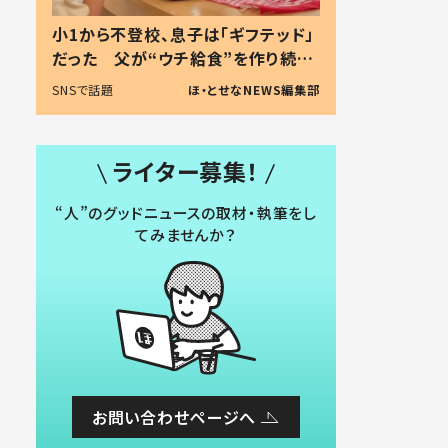
小1から不登校、息子は「ギフテッド」
だった 父が“ウチ給食”を作り続け
る理由とは #令和の親 #令和の子
SNSで話題
ほ・とせなNEWS編集部
ライター募集！
“人”のグッドニュースの取材・執筆をし
てみませんか？
お問い合わせページへ