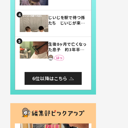
賛したお弁当に「美
味しそう」「お弁当す
ごい」
じいじを駅で待つ孫
たち じいじが来た
瞬間…！？「じいじイ
ケメン」「デレッデレ」
「嬉しくて可愛くてた
生後8ヶ月で亡くなっ
まらない」「幸せにな
た息子 約3年半
れる」
後、当時の妻の日記
に書いてあった本音
とは
6位以降はこちら