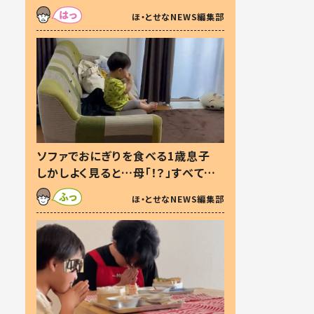
た本音とは
ほ・とせなNEWS編集部
ソファでおにぎりを食べる1歳息子
しかしよく見ると…母「！？」すべてを
察した母の投稿に「可愛いから許
ほ・とせなNEWS編集部
す！」「現行犯〜」