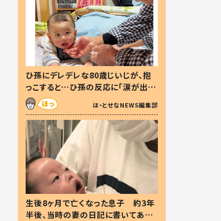
ひ孫にデレデレな80歳じいじが、抱
っこすると…ひ孫の反応に「涙が出ま
した」「可愛くて仕方ない」
ほ・とせなNEWS編集部
生後8ヶ月で亡くなった息子 約3年
半後、当時の妻の日記に書いてあっ