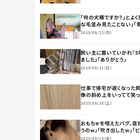
「何の犬種ですか？」とよく
な毛並み見たことない」「
2025/09/22（月）
飼い主に置いていかれ『5
ました」「ありがとう」
2025/09/21（日）
仕事で帰宅が遅くなった
像の斜め上をいってて笑っ
2025/09/20（土）
おもちゃを咥えたパグ。直
うのw」「吹き出したw」「
2025/09/19（金）