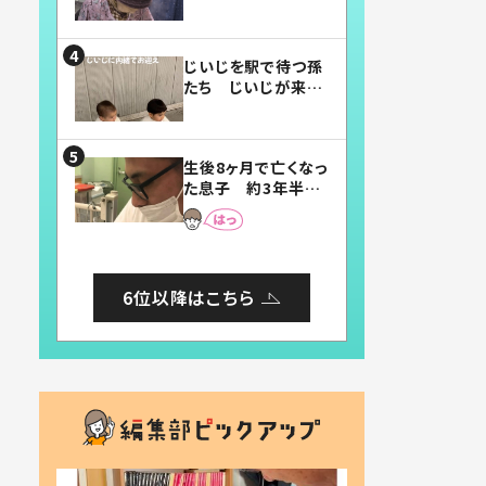
賛したお弁当に「美
味しそう」「お弁当す
ごい」
じいじを駅で待つ孫
たち じいじが来た
瞬間…！？「じいじイ
ケメン」「デレッデレ」
「嬉しくて可愛くてた
生後8ヶ月で亡くなっ
まらない」「幸せにな
た息子 約3年半
れる」
後、当時の妻の日記
に書いてあった本音
とは
6位以降はこちら