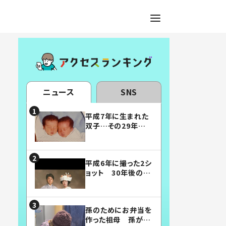
ニュース
SNS
平成7年に生まれた
双子…その29年後
の姿に「漫画みたい」
「素敵すぎる」
平成6年に撮った2シ
ョット 30年後の姿
に…「美男美女」「こ
んな夫婦になりた
い」
孫のためにお弁当を
作った祖母 孫が絶