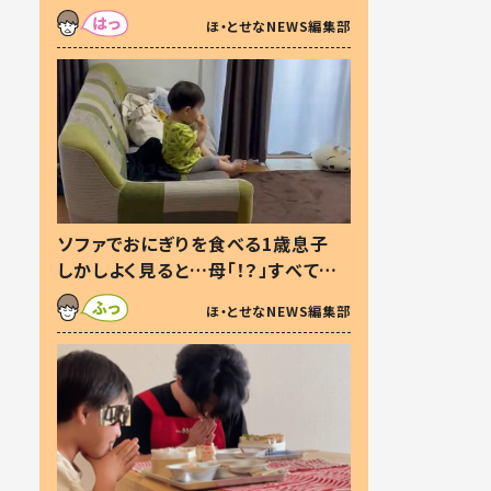
た本音とは
ほ・とせなNEWS編集部
ソファでおにぎりを食べる1歳息子
しかしよく見ると…母「！？」すべてを
察した母の投稿に「可愛いから許
ほ・とせなNEWS編集部
す！」「現行犯〜」