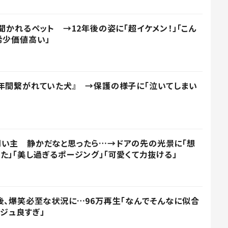
聞かれるペット →12年後の姿に「超イケメン！」「こん
希少価値高い」
年間繋がれていた犬』 →保護の様子に「泣いてしまい
飼い主 静かだなと思ったら…→ドアの先の光景に「想
た」「美し過ぎるポージング」「可愛くて力抜ける」
後、爆笑必至な状況に…96万再生「なんでそんなに似合
ビジュ良すぎ」