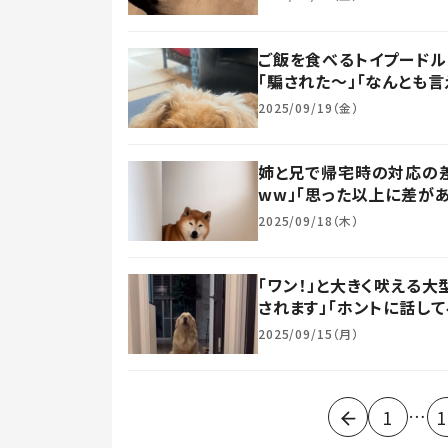
ご飯を食べるトイプードル
「騙された～」「なんとも
2025/09/19（金）
姉と兄で帰宅時の対応の
ww」「思った以上に差があ
2025/09/18（木）
「ワン！」と大きく吠える大
されます」「ホントに話して
2025/09/15（月）
…
1
1