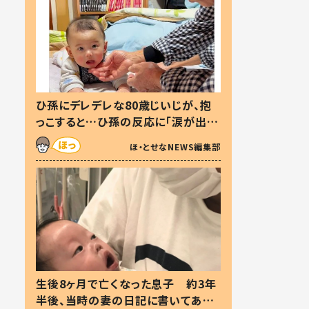
ひ孫にデレデレな80歳じいじが、抱
っこすると…ひ孫の反応に「涙が出ま
した」「可愛くて仕方ない」
ほ・とせなNEWS編集部
生後8ヶ月で亡くなった息子 約3年
半後、当時の妻の日記に書いてあっ