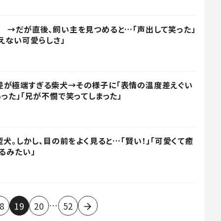
 →だが直後、飼い主を見つめると…「声出して笑った」
言えない可愛らしさ」
差が極端すぎる柴犬→その様子に「表情の温度差えぐい
った」「兄が不憫で笑ってしまった」
型犬。しかし、目の前をよく見ると…「賢い！」「可愛くて癒
るみたい」
…
8
19
20
52