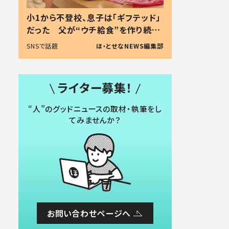
小1から不登校、息子は「ギフテッド」
だった 父が“ウチ給食”を作り続け
る理由とは #令和の親 #令和の子
SNSで話題
ほ・とせなNEWS編集部
ライター募集！
“人”のグッドニュースの取材・執筆をし
てみませんか？
お問い合わせページへ