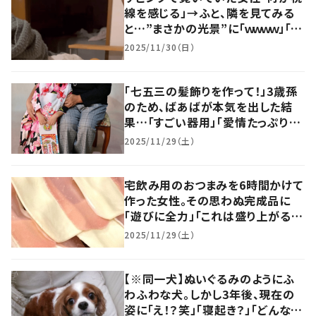
線を感じる」→ふと、隣を見てみる
と…”まさかの光景”に「ｗｗｗｗ」「ジ
ワジワくるｗ」「なーんだ人間か」
2025/11/30（日）
「七五三の髪飾りを作って！」3歳孫
のため、ばあばが本気を出した結
果…「すごい器用」「愛情たっぷり！」
「素晴らしい」
2025/11/29（土）
宅飲み用のおつまみを6時間かけて
作った女性。その思わぬ完成品に
「遊びに全力」「これは盛り上がる」
「クオリティえぐい」
2025/11/29（土）
【※同一犬】ぬいぐるみのようにふ
わふわな犬。しかし3年後、現在の
姿に「え！？笑」「寝起き？」「どんな気