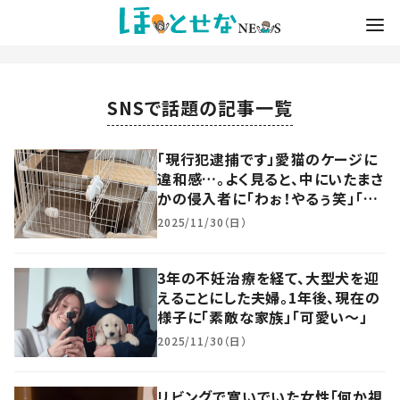
SNSで話題の記事一覧
「現行犯逮捕です」愛猫のケージに
違和感…。よく見ると、中にいたまさ
かの侵入者に「わぉ！やるぅ笑」「や
めてください！」
2025/11/30（日）
3年の不妊治療を経て、大型犬を迎
えることにした夫婦。1年後、現在の
様子に「素敵な家族」「可愛い～」
2025/11/30（日）
リビングで寛いでいた女性「何か視