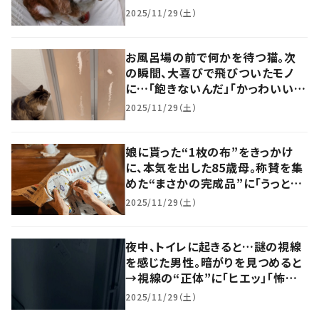
持ちか聞きたいw」
2025/11/29（土）
お風呂場の前で何かを待つ猫。次
の瞬間、大喜びで飛びついたモノ
に…「飽きないんだ」「かっわいい」
「楽し～」
2025/11/29（土）
娘に貰った“1枚の布”をきっかけ
に、本気を出した85歳母。称賛を集
めた“まさかの完成品”に「うっとり」
「可愛い」「センスが最高」
2025/11/29（土）
夜中、トイレに起きると…謎の視線
を感じた男性。暗がりを見つめると
→視線の“正体”に「ヒエッ」「怖い
怖い」
2025/11/29（土）