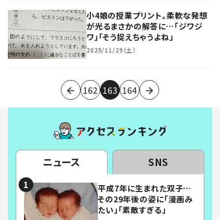
小4娘の授業プリント。柔軟な発想
が光るまさかの解答に…「ジワジ
ワ」「そう捉えちゃうよね」
2025/11/29（土）
162
163
164
ニュース
SNS
平成7年に生まれた双子…
その29年後の姿に「漫画み
たい」「素敵すぎる」