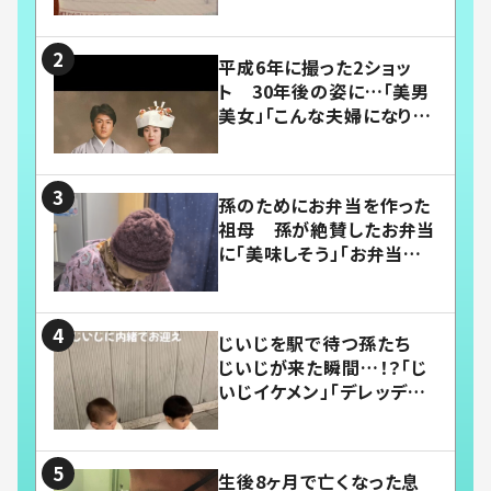
平成6年に撮った2ショッ
ト 30年後の姿に…「美男
美女」「こんな夫婦になりた
い」
孫のためにお弁当を作った
祖母 孫が絶賛したお弁当
に「美味しそう」「お弁当すご
い」
じいじを駅で待つ孫たち
じいじが来た瞬間…！？「じ
いじイケメン」「デレッデレ」
「嬉しくて可愛くてたまらな
い」「幸せになれる」
生後8ヶ月で亡くなった息