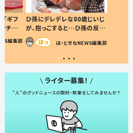
は「ギフ
ひ孫にデレデレな80歳じいじ
“ウチ給
が、抱っこすると…ひ孫の反応
とは #令
に「涙が出ました」「可愛くて仕
EWS編集部
ほ・とせなNEWS編集部
方ない」
ライター募集！
“人”のグッドニュースの取材・執筆をしてみませんか？